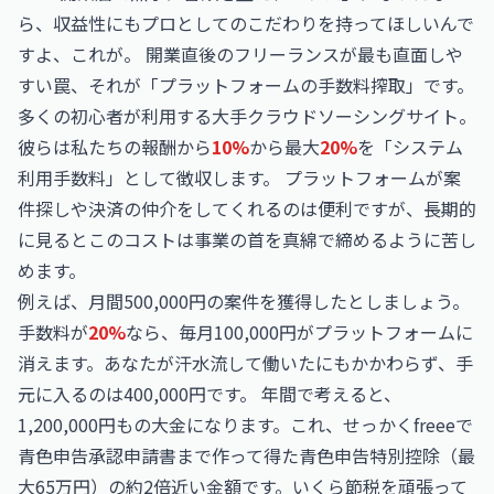
ら、収益性にもプロとしてのこだわりを持ってほしいんで
すよ、これが。 開業直後のフリーランスが最も直面しや
すい罠、それが「プラットフォームの手数料搾取」です。
多くの初心者が利用する大手クラウドソーシングサイト。
彼らは私たちの報酬から
10%
から最大
20%
を「システム
利用手数料」として徴収します。 プラットフォームが案
件探しや決済の仲介をしてくれるのは便利ですが、長期的
に見るとこのコストは事業の首を真綿で締めるように苦し
めます。
例えば、月間500,000円の案件を獲得したとしましょう。
手数料が
20%
なら、毎月100,000円がプラットフォームに
消えます。あなたが汗水流して働いたにもかかわらず、手
元に入るのは400,000円です。 年間で考えると、
1,200,000円もの大金になります。これ、せっかくfreeeで
青色申告承認申請書まで作って得た青色申告特別控除（最
大65万円）の約2倍近い金額です。いくら節税を頑張って