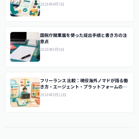
2026年4月7日
国税庁開業届を使った提出手順と書き方の注
意点
2026年5月5日
フリーランス 比較：現役海外ノマドが語る働
き方・エージェント・プラットフォームのリ
アル
2026年3月12日