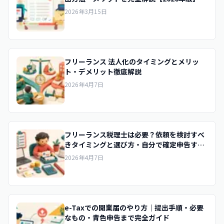
2026年3月15日
フリーランス 法人化のタイミングとメリッ
ト・デメリット徹底解説
2026年4月7日
フリーランス税理士は必要？依頼を検討すべ
きタイミングと選び方・自分で確定申告する
コツ
2026年4月7日
e-Taxでの開業届のやり方｜提出手順・必要
なもの・青色申告まで完全ガイド