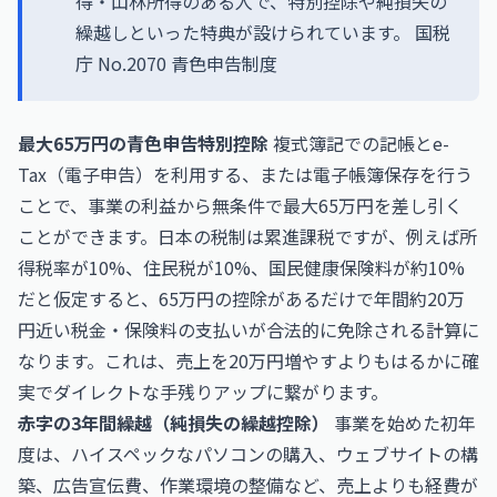
得・山林所得のある人で、特別控除や純損失の
繰越しといった特典が設けられています。
国税
庁 No.2070 青色申告制度
最大65万円の青色申告特別控除
複式簿記での記帳とe-
Tax（電子申告）を利用する、または電子帳簿保存を行う
ことで、事業の利益から無条件で最大65万円を差し引く
ことができます。日本の税制は累進課税ですが、例えば所
得税率が10%、住民税が10%、国民健康保険料が約10%
だと仮定すると、65万円の控除があるだけで年間約20万
円近い税金・保険料の支払いが合法的に免除される計算に
なります。これは、売上を20万円増やすよりもはるかに確
実でダイレクトな手残りアップに繋がります。
赤字の3年間繰越（純損失の繰越控除）
事業を始めた初年
度は、ハイスペックなパソコンの購入、ウェブサイトの構
築、広告宣伝費、作業環境の整備など、売上よりも経費が