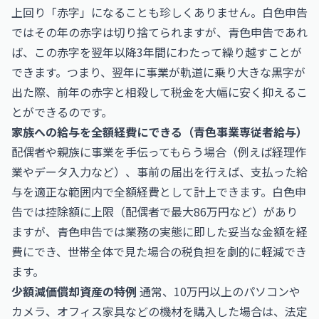
上回り「赤字」になることも珍しくありません。白色申告
ではその年の赤字は切り捨てられますが、青色申告であれ
ば、この赤字を翌年以降3年間にわたって繰り越すことが
できます。つまり、翌年に事業が軌道に乗り大きな黒字が
出た際、前年の赤字と相殺して税金を大幅に安く抑えるこ
とができるのです。
家族への給与を全額経費にできる（青色事業専従者給与）
配偶者や親族に事業を手伝ってもらう場合（例えば経理作
業やデータ入力など）、事前の届出を行えば、支払った給
与を適正な範囲内で全額経費として計上できます。白色申
告では控除額に上限（配偶者で最大86万円など）があり
ますが、青色申告では業務の実態に即した妥当な金額を経
費にでき、世帯全体で見た場合の税負担を劇的に軽減でき
ます。
少額減価償却資産の特例
通常、10万円以上のパソコンや
カメラ、オフィス家具などの機材を購入した場合は、法定