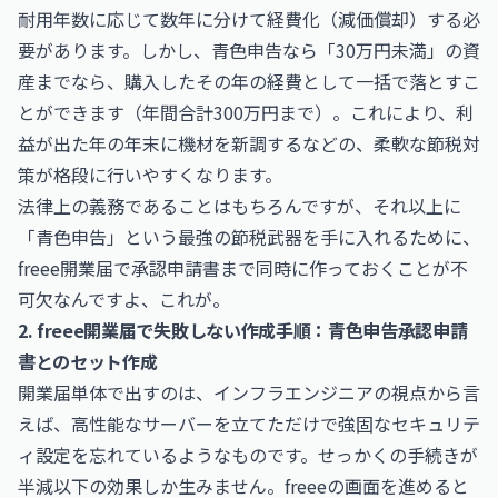
耐用年数に応じて数年に分けて経費化（減価償却）する必
要があります。しかし、青色申告なら「30万円未満」の資
産までなら、購入したその年の経費として一括で落とすこ
とができます（年間合計300万円まで）。これにより、利
益が出た年の年末に機材を新調するなどの、柔軟な節税対
策が格段に行いやすくなります。
法律上の義務であることはもちろんですが、それ以上に
「青色申告」という最強の節税武器を手に入れるために、
freee開業届で承認申請書まで同時に作っておくことが不
可欠なんですよ、これが。
2. freee開業届で失敗しない作成手順：青色申告承認申請
書とのセット作成
開業届単体で出すのは、インフラエンジニアの視点から言
えば、高性能なサーバーを立てただけで強固なセキュリテ
ィ設定を忘れているようなものです。せっかくの手続きが
半減以下の効果しか生みません。freeeの画面を進めると