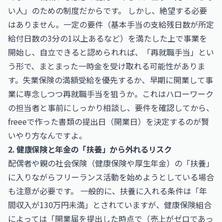
い人」のための制度だからです。 しかし、絶望する必要
はありません。一定の要件（基本手当の支給残日数が所定
給付日数の3分の1以上あるなど）を満たした上で事業を
開始し、自立できると認められれば、「再就職手当」とい
う形で、まとまった一時金を受け取れる可能性がありま
す。失業保険の満額受給を優先するか、早期に開業して事
業に専念しつつ再就職手当を狙うか。これはハローワーク
の担当者と事前にしっかり相談し、要件を確認してから、
freeeで作った書類の提出日（開業日）を決定するのが賢
いやり方なんですよ。
2. 健康保険と年金の「扶養」から外れるリスク
配偶者や親の社会保険（健康保険や厚生年金）の「扶養」
に入りながらフリーランス活動を始めようとしている場合
も注意が必要です。 一般的に、扶養に入れる条件は「年
間収入が130万円未満」とされていますが、健康保険組合
によっては「開業届を提出した時点で（売上がゼロであっ