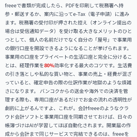
freeeで書類が完成したら、PDFを印刷して税務署へ持
参・郵送するか、案内に沿ってe-Tax（電子申請）に進み
ます。税務署の受付印が押された控え（オンライン提出の
場合は受信通知データ）を受け取る大きなメリットのひと
つとして、個人の名前だけでなく自分の「屋号」で事業用
の銀行口座を開設できるようになることが挙げられます。
事業用の口座をプライベートの生活口座と完全に分けるこ
とは、経理作業を
80%
効率化する最大のコツです。生活費
の引き落としや私的な買い物と、事業の売上・経費が混ざ
っていると、確定申告の際の仕訳作業が地獄のような煩雑
さになります。 バンコクからの送金や海外での決済を管
理する際も、専用口座があるだけでお金の流れの透明性が
劇的に上がるんですよ、これが。会計freeeのようなクラ
ウド会計ソフトと事業用口座を同期させておけば、日々の
帳簿づけはAIが学習してほぼ自動化されます。開業届の作
成から会計まで同じサービスで完結できるのは、freeeを