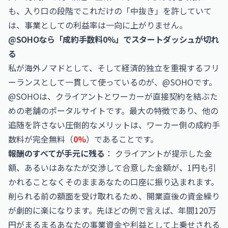
も、入り口の段階でこれだけの「中抜き」を許していて
は、事業としての利益率は一向に上がりません。
@SOHOなら「成約手数料0%」でスタートダッシュが切れ
る
私が海外ノマドとして、そして経済的独立を重視するフリ
ーランスとして一貫して使っているのが、@SOHOです。
@SOHOは、クライアントとワーカーが直接契約を結ぶた
めの老舗のポータルサイトです。最大の特徴であり、他の
追随を許さない圧倒的なメリットは、ワーカー側の成約手
数料が完全無料（
0%
）であることです。
報酬のすべてが手元に残る
： クライアントが提示した金
額、あるいはあなたが交渉して合意した金額が、1円も引
かれることなくそのままあなたの口座に振り込まれます。
削られる前の額面を受け取れるため、開業直後の資金繰り
が劇的に楽になります。先ほどの例で言えば、年間120万
円がまるまるあなたの事業資金や利益として上乗せされる