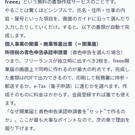
freee」
という無料の書類作成サービスのことです。
やることは驚くほどシンプルで、氏名・住所・仕事の内
容・屋号といった項目を、画面のガイドに沿って選んだり
入力したりしていくだけ。すると、以下の書類が自動で完
成します。
個人事業の開業・廃業等届出書（＝開業届）
所得税の青色申告承認申請書
（青色申告を選んだ場合）
つまり、フリーランスが独立時に出すべき2枚を、freee開
業届の画面上で同時に作れるのが最大の利点です。完成し
た書類はPDFで出力できるので、印刷して税務署に持参・
郵送するか、e-Tax（電子申請）に進むかを選べます。作
成そのものに料金はかからず、会員登録すれば誰でも使え
ます。
「なぜ開業届と青色申告承認申請書を"セット"で作るの
か」。ここが最も大事なポイントなので、次の章で理由を
掘り下げます。