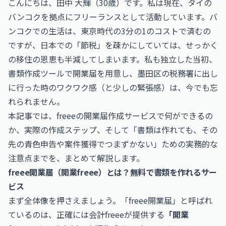
こんにちは、田中 大輝（30歳）です。私は現在、タイの
バンコクを拠点にフリーランスとして活動しています。バ
ンコクでの生活は、東京時代の3分の1のコストで済むの
ですが、日本での「節税」を疎かにしていては、せっかく
の移住の恩恵も半減してしまいます。私も独立した当初、
書類作成ツールで開業届を用意し、墨田区の税務署に出し
に行った時のワクワク感（と少しの緊張感）は、今でも忘
れられません。
本記事では、freeeの開業届作成サービスで何ができるの
か、実際の作成ステップ、そして「書類は作れても、その
先の青色申告や案件獲得でつまずかない」ための実務的な
注意点までを、まとめて解説します。
freee開業届（開業freee）とは？無料で書類を作れるサー
ビス
まず全体像を押さえましょう。「freee開業届」と呼ばれ
ているのは、正確には会計freeeが提供する
「開業