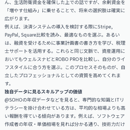
ん、生活防衛資金を確保した上での話ですが、余剰資金を
「増やす仕組み」に乗せることで、将来の選択肢は確実に
広がります。
例えば、決済システムの導入を検討する際に
Stripe,
PayPal, Square比較
を読み、最適なものを選ぶ。あるい
は、融資を受けるために
事業計画書の書き方
を学び、
税理
士サポート
を活用する。これらと同じ文脈で、資産運用に
おいてもウェルスナビとROBO PROを比較し、自分のライ
フスタイルに合う方を選ぶ。このプロセスそのものが、自
立したプロフェッショナルとしての資質を高めてくれま
す。
独自データに見るスキルアップの価値
@SOHOの年収データなどを見ると、専門的な知識とITリ
テラシーを掛け合わせている方は、平均的な相場よりも高
い報酬を得ている傾向があります。例えば、
ソフトウェア
作成者の年収・単価相場
を見れば分かる通り、技術力だけ