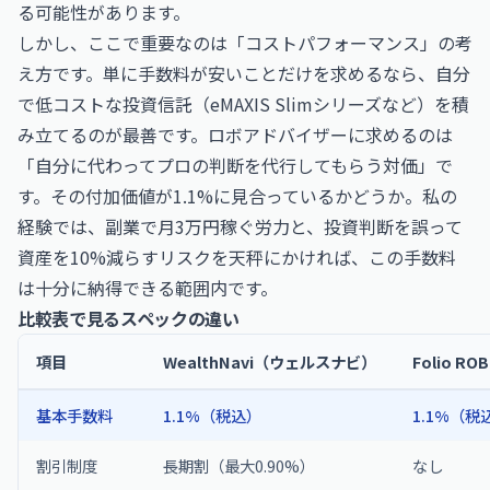
る可能性があります。
しかし、ここで重要なのは「コストパフォーマンス」の考
え方です。単に手数料が安いことだけを求めるなら、自分
で低コストな投資信託（eMAXIS Slimシリーズなど）を積
み立てるのが最善です。ロボアドバイザーに求めるのは
「自分に代わってプロの判断を代行してもらう対価」で
す。その付加価値が1.1%に見合っているかどうか。私の
経験では、副業で月3万円稼ぐ労力と、投資判断を誤って
資産を10%減らすリスクを天秤にかければ、この手数料
は十分に納得できる範囲内です。
比較表で見るスペックの違い
項目
WealthNavi（ウェルスナビ）
Folio R
基本手数料
1.1%（税込）
1.1%（税
割引制度
長期割（最大0.90%）
なし