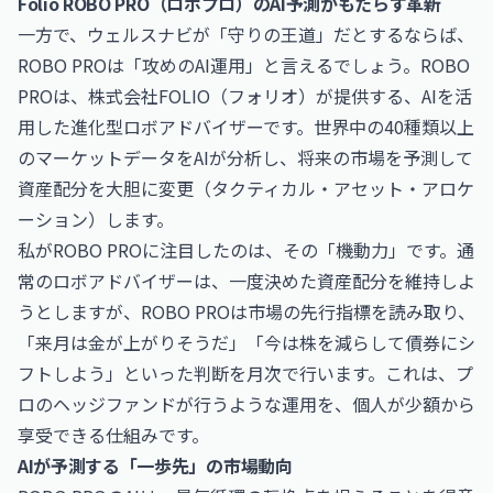
Folio ROBO PRO（ロボプロ）のAI予測がもたらす革新
一方で、ウェルスナビが「守りの王道」だとするならば、
ROBO PROは「攻めのAI運用」と言えるでしょう。ROBO
PROは、株式会社FOLIO（フォリオ）が提供する、AIを活
用した進化型ロボアドバイザーです。世界中の40種類以上
のマーケットデータをAIが分析し、将来の市場を予測して
資産配分を大胆に変更（タクティカル・アセット・アロケ
ーション）します。
私がROBO PROに注目したのは、その「機動力」です。通
常のロボアドバイザーは、一度決めた資産配分を維持しよ
うとしますが、ROBO PROは市場の先行指標を読み取り、
「来月は金が上がりそうだ」「今は株を減らして債券にシ
フトしよう」といった判断を月次で行います。これは、プ
ロのヘッジファンドが行うような運用を、個人が少額から
享受できる仕組みです。
AIが予測する「一歩先」の市場動向