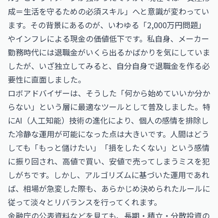
成＝生活を守るための必須スキル」へと意識が変わってい
ます。その背景にあるのが、いわゆる「2,000万円問題」
やインフレによる現金の価値低下です。私自身、メーカー
勤務時代には退職金がいくら出るかばかりを気にしていま
したが、いざ独立してみると、自分自身で退職金を作る必
要性に直面しました。
ロボアドバイザーは、そうした「何から始めていいか分か
らない」という層に最適なツールとして普及しました。特
にAI（人工知能）技術の進化により、個人の感情を排除し
た冷静な運用が可能になった点は大きいです。人間はどう
しても「もっと儲けたい」「損をしたくない」という感情
に振り回され、高値で買い、安値で売ってしまうミスを犯
しがちです。しかし、アルゴリズムに基づいた運用であれ
ば、相場が急変した際も、あらかじめ決められたルールに
従って淡々とリバランスを行ってくれます。
金融庁の公表資料などを見ても、長期・積立・分散投資の