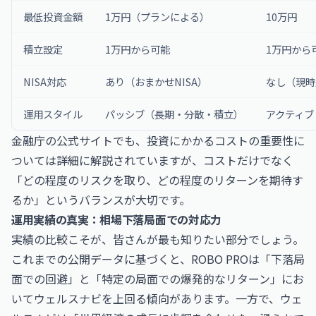
最低投資金額
1万円（プランによる）
10万円
積立設定
1万円から可能
1万円から
NISA対応
あり（おまかせNISA）
なし（現時
運用スタイル
パッシブ（長期・分散・積立）
アクティブ
金融庁の公式サイト
でも、投資にかかるコストの重要性に
ついては詳細に解説されていますが、コストだけでなく
「どの程度のリスクを取り、どの程度のリターンを期待す
るか」というバランスが大切です。
運用実績の真実：相場下落局面での対応力
実績の比較こそが、皆さんが最も知りたい部分でしょう。
これまでの公開データに基づくと、ROBO PROは「下落局
面での回避」と「特定の局面での爆発的なリターン」にお
いてウェルスナビを上回る傾向があります。一方で、ウェ