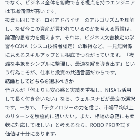
でなく、ビジネス全体を俯瞰できる視点を持つエンジニア
は市場価値が高いです。
投資も同じです。ロボアドバイザーのアルゴリズムを理解
し、なぜ今この資産が買われているのかを考える習慣は、
論理的思考力を鍛えます。それは、
ビジネス文書検定
の学
習や
CCNA（シスコ技術者認定）
の取得など、一見無関係
に見えるスキルアップとも根底でつながっています。「複
雑な事象をシンプルに整理し、最適な解を導き出す」とい
う行為こそが、仕事と投資の共通言語だからです。
結論としてどちらを選ぶべきか
皆さんが「何よりも安心感と実績を重視し、NISAも活用
して長く付き合いたい」なら、ウェルスナビが最良の選択
です。一方で、「テクノロジーの力を信じ、市場平均以上
のリターンを積極的に狙いたい。また、相場の急落にも柔
軟に対応してほしい」と考えるなら、ROBO PROを試す
価値は十分にあります。