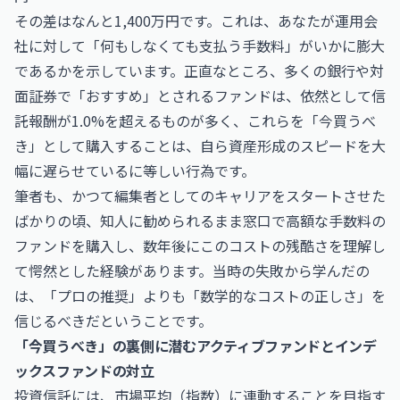
その差はなんと1,400万円です。これは、あなたが運用会
社に対して「何もしなくても支払う手数料」がいかに膨大
であるかを示しています。正直なところ、多くの銀行や対
面証券で「おすすめ」とされるファンドは、依然として信
託報酬が1.0%を超えるものが多く、これらを「今買うべ
き」として購入することは、自ら資産形成のスピードを大
幅に遅らせているに等しい行為です。
筆者も、かつて編集者としてのキャリアをスタートさせた
ばかりの頃、知人に勧められるまま窓口で高額な手数料の
ファンドを購入し、数年後にこのコストの残酷さを理解し
て愕然とした経験があります。当時の失敗から学んだの
は、「プロの推奨」よりも「数学的なコストの正しさ」を
信じるべきだということです。
「今買うべき」の裏側に潜むアクティブファンドとインデ
ックスファンドの対立
投資信託には、市場平均（指数）に連動することを目指す