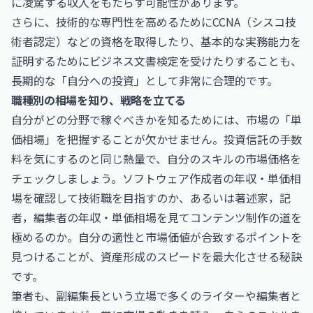
に凌駕する収入をもたらす可能性があります。
さらに、技術的な専門性を高めるために
CCNA（シスコ技
術者認定）
などの資格を取得したり、基本的な実務能力を
証明するために
ビジネス文書検定
を受けたりすることも、
長期的な「自分への投資」として非常に合理的です。
職種別の相場を知り、戦略を立てる
自分がどの分野で稼ぐべきかを知るためには、市場の「単
価相場」を把握することが欠かせません。投資信託の手数
料を気にするのと同じ熱量で、自分のスキルの市場価格を
チェックしましょう。
ソフトウェア作成者の年収・単価相
場
を確認して技術職を目指すのか、あるいは
著述家，記
者，編集者の年収・単価相場
を見てコンテンツ制作の道を
極めるのか。自分の適性と市場価値が合致するポイントを
見つけることが、資産形成のスピードを最大化させる秘訣
です。
筆者も、副編集長という立場で多くのライターや編集者と