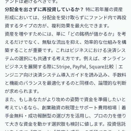
ァンドは避けるべきです。
分配金を出さずに再投資しているか？
特に若年層の資産
形成においては、分配金を受け取らずにファンド内で再投
資するタイプの方が、複利効果を最大化できます。
資産を増やすためには、単に「どの銘柄が儲かるか」を考
えるだけでなく、無駄な流出を抑え、効率的な仕組みを構
築することが重要です。これはビジネスにおける決済シス
テムの選択にも共通する考え方です。例えば、オンライン
ビジネスを展開する際に
Stripe, PayPal, Square比較｜エ
ンジニア向け決済システム導入ガイド
を読み込み、手数料
と機能のバランスを最適化するのと同様の、論理的な判断
が求められます。
また、もしあなたがより攻めの姿勢で資金を準備したいと
考えているなら、
創業融資の税理士サポート費用相場｜着
手金無料・成功報酬型の選び方
を活用し、プロの力を借り
て大きな資金を動かす選択肢も検討に値します。投資信託