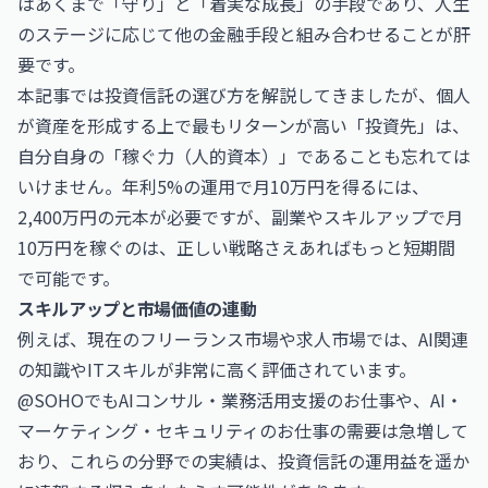
はあくまで「守り」と「着実な成長」の手段であり、人生
のステージに応じて他の金融手段と組み合わせることが肝
要です。
本記事では投資信託の選び方を解説してきましたが、個人
が資産を形成する上で最もリターンが高い「投資先」は、
自分自身の「稼ぐ力（人的資本）」であることも忘れては
いけません。年利5%の運用で月10万円を得るには、
2,400万円の元本が必要ですが、副業やスキルアップで月
10万円を稼ぐのは、正しい戦略さえあればもっと短期間
で可能です。
スキルアップと市場価値の連動
例えば、現在のフリーランス市場や求人市場では、AI関連
の知識やITスキルが非常に高く評価されています。
@SOHOでも
AIコンサル・業務活用支援のお仕事
や、
AI・
マーケティング・セキュリティのお仕事
の需要は急増して
おり、これらの分野での実績は、投資信託の運用益を遥か