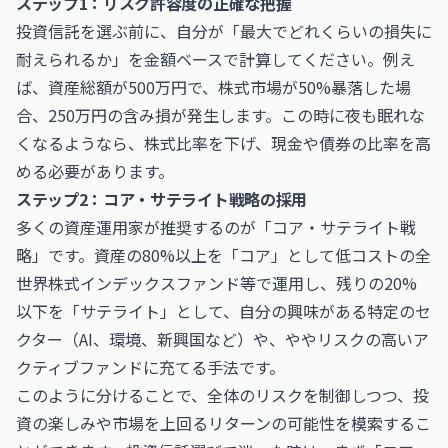
ステップ1：リスク許容度の正確な把握
投資信託を選ぶ前に、自分が「最大でどれくらいの損失に
耐えられるか」を金額ベースで計算してください。例え
ば、資産総額が500万円で、株式市場が50%暴落した場
合、250万円の含み損が発生します。この時に夜も眠れな
くなるようなら、株式比率を下げ、現金や債券の比率を高
める必要があります。
ステップ2：コア・サテライト戦略の採用
多くの資産運用家が推奨するのが「コア・サテライト戦
略」です。資産の80%以上を「コア」として低コストの全
世界株式インデックスファンド等で運用し、残りの20%
以下を「サテライト」として、自分の興味がある特定のセ
クター（AI、環境、新興国など）や、ややリスクの高いア
クティブファンドに充てる手法です。
このように分けることで、全体のリスクを制御しつつ、投
資の楽しみや市場を上回るリターンの可能性を模索するこ