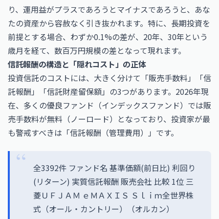
り、運用益がプラスであろうとマイナスであろうと、あな
たの資産から容赦なく引き抜かれます。特に、長期投資を
前提とする場合、わずか0.1%の差が、20年、30年という
歳月を経て、数百万円規模の差となって現れます。
信託報酬の構造と「隠れコスト」の正体
投資信託のコストには、大きく分けて「販売手数料」「信
託報酬」「信託財産留保額」の3つがあります。2026年現
在、多くの優良ファンド（インデックスファンド）では販
売手数料が無料（ノーロード）となっており、投資家が最
も警戒すべきは「信託報酬（管理費用）」です。
全3392件 ファンド名 基準価額(前日比) 利回り
(リターン) 実質信託報酬 販売会社 比較 1位 三
菱ＵＦＪＡＭ ｅＭＡＸＩＳ Ｓｌｉｍ全世界株
式（オール・カントリー）（オルカン）