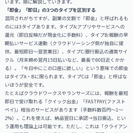
います。順に解説していきます。
「即金」「即日」の3つのタイプを区別する
混同されがちですが、副業の文脈で「即金」と呼ばれるも
のには3タイプあります。タイプA:アプリやサービスへの
還元（即日反映だが現金化に手数料）、タイプB:報酬の早
期払いサービス連動（クラウドソーシング側が独自に提
供、最短即日〜翌営業日）、タイプC:銀行振込の通常サイ
クル（月末締め翌月15日払いなど、最長で60日近くかか
る）。「今日中にこの口座に欲しい」という意味での即金
はタイプA・Bに限られます。タイプCは「即金」と呼ばな
いほうが安全です。
たとえばクラウドワークスやランサーズには、報酬を最短
即日で受け取れる「クイック出金」「FASTPAY(ファスト
ペイ)」相当のサービスがあります（手数料数百円〜1〜
2%）。これを使えば、納品翌日に承認→当日振込、とい
う運用も理論上は可能です。ただし、これは「クライアン