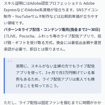
スキル証明には
Adobe認定プロフェッショナル Adobe
Express
などのAdobe系資格が役立ちます。SNSアイコン
制作・YouTubeサムネ制作などは比較的単価が立ちやす
い領域です。
パターン8:ライブ配信・コンテンツ販売(換金まで2〜30日)
17LIVE、Pococha、ふわっち等のライブ配信アプリで、投
げ銭・ギフトを受け取る方式。換金には最低出金額や運営
承認が必要で、即日とは限りません。
実際に、スキルがない主婦の方でもライブ配信
アプリを使って、3ヶ月で月3万円稼げている事
例もあるため、ライブ配信アプリは素人でも稼
げることを知っておこう。
ただし、ライブ配信は固定ファンを掴むまでに時間がかか