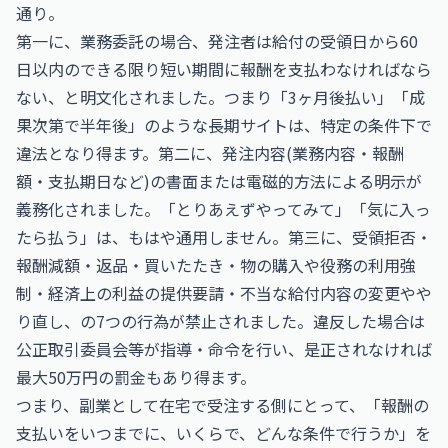
通り。
第一に、業務委託の場合、発注者は給付の受領日から60
日以内のできる限り短い期間に報酬を支払わなければなら
ない、と明文化されました。つまり「3ヶ月後払い」「成
果次第で半年後」のような長期サイトは、特定の条件下で
違法となり得ます。第二に、発注内容(業務内容・報酬
額・支払期日など)の書面または電磁的方法による明示が
義務化されました。「とりあえずやってみて」「気に入っ
たら払う」は、もはや通用しません。第三に、受領拒否・
報酬減額・返品・買いたたき・物の購入や役務の利用強
制・経済上の利益の提供要請・不当な給付内容の変更やや
り直し、の7つの行為が禁止されました。違反した場合は
公正取引委員会等が指導・命令を行い、是正されなければ
最大50万円の罰金もあり得ます。
つまり、副業として在宅で受注する側にとって、「報酬の
支払いをいつまでに、いくらで、どんな条件で行うか」を