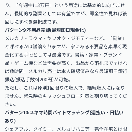
り、「今週中に3万円」という用途には基本的に向きませ
ん。長期的な副業としては有望ですが、即金性で見れば後
回しにすべき選択肢です。
パターン9:不用品売却(最短即日現金化)
メルカリ・ラクマ・ヤフオク・ジモティーなど。「副業」
と呼べるかは議論ありますが、家にある不要品を素早く現
金化する手段としては最強です。書籍・家電・ブランド
品・ゲーム機などは需要が高く、出品から落札まで早けれ
ば数時間。メルカリ売上は本人確認済みなら最短即日銀行
振込(振込手数料200円)が可能。
ただし、これは原則1回限りの収入で、継続収入にはなり
ません。緊急時のキャッシュフロー対策と割り切ってくだ
さい。
パターン10:スキマ時間バイトマッチング(週払い・日払い
あり)
シェアフル、タイミー、メルカリハロ等。完全在宅とは限