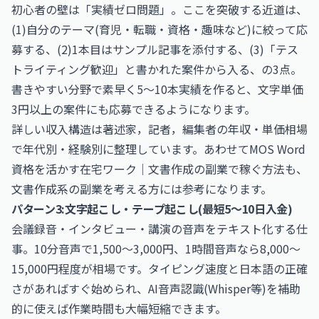
初心者の壁は「実績ゼロ問題」。ここを突破する近道は、
(1)自分のテーマ(育児・転職・資格・趣味など)に絞って応
募する、(2)1本目はサンプル記事を添付する、(3)「テス
トライティング歓迎」と書かれた案件から入る、の3点。
書きやすい分野で素早く5〜10本実績を作ると、文字単価
3円以上の案件にも応募できるようになります。
詳しい収入構造は
著述家，記者，編集者の年収・単価相場
で年代別・経験別に整理しています。あわせて
MOS Word
資格を活かす在宅ワーク｜文書作成の副業で稼ぐ方法
も、
文書作成系の副業を考える方には参考になります。
パターン3:文字起こし・テープ起こし(最短5〜10日入金)
会議録音・インタビュー・講演の音声をテキスト化する仕
事。10分音声で1,500〜3,000円、1時間音声なら8,000〜
15,000円程度が相場です。タイピング速度と日本語の正確
さがあればすぐ始められ、AI音声認識(Whisper等)を補助
的に使えば作業時間も大幅短縮できます。