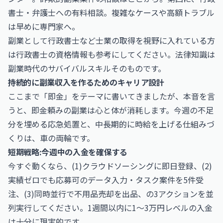
書士・弁護士への有料相談。複雑なケースや高額トラブル
は早めに専門家へ。
副業として行政書士など士業の取得を視野に入れている方
は
行政書士
の資格情報も参考にしてください。法律知識は
副業時代のサバイバルスキルそのものです。
持続的に副業収入を作るためのキャリア設計
ここまで「即金」をテーマに書いてきましたが、本音を言
うと、即金頼みの副業は心と体が消耗します。今週の不足
分を埋める応急処置と、中長期的に時給を上げる仕組みづ
くりは、車の両輪です。
短期戦略:今週中の入金を確保する
今すぐ動くなら、(1)クラウドソーシングに即日登録、(2)
実績ゼロでも応募可のデータ入力・タスク案件を5件受
注、(3)同時並行で不用品売却を出品、の3アクションを並
列実行してください。1週間以内に1〜3万円レベルの入金
は十分に現実的です。