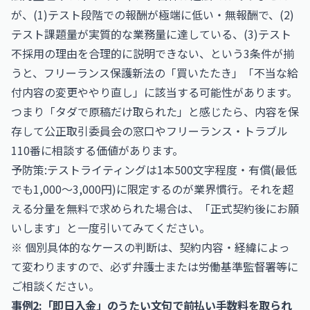
が、(1)テスト段階での報酬が極端に低い・無報酬で、(2)
テスト課題量が実質的な業務量に達している、(3)テスト
不採用の理由を合理的に説明できない、という3条件が揃
うと、フリーランス保護新法の「買いたたき」「不当な給
付内容の変更ややり直し」に該当する可能性があります。
つまり「タダで原稿だけ取られた」と感じたら、内容を保
存して公正取引委員会の窓口やフリーランス・トラブル
110番に相談する価値があります。
予防策:テストライティングは1本500文字程度・有償(最低
でも1,000〜3,000円)に限定するのが業界慣行。それを超
える分量を無料で求められた場合は、「正式契約後にお願
いします」と一度引いてみてください。
※ 個別具体的なケースの判断は、契約内容・経緯によっ
て変わりますので、必ず弁護士または労働基準監督署等に
ご相談ください。
事例2:「即日入金」のうたい文句で前払い手数料を取られ