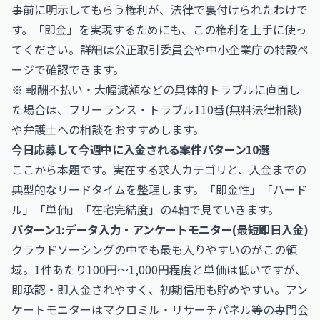
事前に明示してもらう権利が、法律で裏付けられたわけで
す。「即金」を実現するためにも、この権利を上手に使っ
てください。詳細は
公正取引委員会
や
中小企業庁
の特設ペ
ージで確認できます。
※ 報酬不払い・大幅減額などの具体的トラブルに直面し
た場合は、フリーランス・トラブル110番(無料法律相談)
や弁護士への相談をおすすめします。
今日応募して今週中に入金される案件パターン10選
ここから本題です。実在する求人カテゴリと、入金までの
典型的なリードタイムを整理します。「即金性」「ハード
ル」「単価」「在宅完結度」の4軸で見ていきます。
パターン1:データ入力・アンケートモニター(最短即日入金)
クラウドソーシングの中でも最も入りやすいのがこの領
域。1件あたり100円〜1,000円程度と単価は低いですが、
即承認・即入金されやすく、初期信用も貯めやすい。アン
ケートモニターはマクロミル・リサーチパネル等の専門会