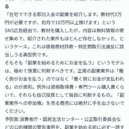
る
「在宅でできる即日入金の副業を紹介します。教材代3万
円が必要ですが、初月で10万円以上稼げます」という
SNS広告経由で、教材を購入したが、内容は無料情報の寄
せ集めで、紹介された案件もほとんど存在しなかった、と
いうケース。これは情報商材詐欺・特定商取引法違反に該
当しうる典型例です。
そもそも「副業を始めるためにお金を払う」というモデル
は、極めて慎重に判断すべきです。正規の副業案件は「働
く側がお金を払う」のではなく「働く側にお金が支払われ
る」のが原則。例外は資格取得費・専門ツール購入費くら
いで、それらも自己投資として独自に判断するもの。「副
業案件への参加権」を売る商売には絶対に手を出さないで
ください。
予防策:
消費者庁
・
国民生活センター
・
公正取引委員会
な
どの公的機関の警告事例を、副業を始める前に必ず一読す