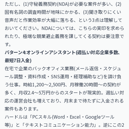
ただし、(1)守秘義務契約(NDA)が必要な案件が多い、(2)
固有名詞の調査時間が地味にかかる、(3)聞き取りにくい
音声だと作業効率が大幅に落ちる、という3点は理解して
おいてください。NDAについては、こちらの実印を求めら
れたり、極端な競業避止義務を課してくる契約は要注意で
す。
パターン4:オンラインアシスタント(週払い対応企業多数、
最短7日入金)
在宅で企業のバックオフィス業務(メール返信・スケジュ
ール調整・資料作成・SNS運用・経理補助など)を請け負
う仕事。時給1,200〜2,500円、月稼働20時間〜の契約が
多く、月収2.4〜5万円からのスタートが現実的。週払い対
応の運営会社も増えており、月末まで待たずに入金される
案件もあります。
ハードルは「PCスキル(Word・Excel・Googleツール
等)」と「テキストコミュニケーション能力」。逆にこの2