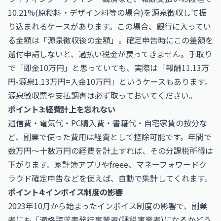
10.21%(原稿料・デザイン料等の場合)を源泉徴収して振
り込まれるケースがあります。この場合、銀行に入ってい
る金額は「源泉徴収後の金額」。確定申告時にこの差額を
還付申請しないと、過払い税金が戻ってきません。手取り
で「即金10万円」と思っていても、実際は「報酬11.13万
円-源泉1.13万円=入金10万円」というケースもあります。
源泉徴収票や支払調書は必ず取っておいてください。
ポイント3:経費計上を忘れない
通信費・電気代・PC購入費・書籍代・自宅家賃の按分な
ど、副業で使った費用は経費として控除可能です。年間で
数万円〜十数万円の経費を計上すれば、その分課税所得は
下がります。家計簿アプリやfreee、マネーフォワードク
ラウド確定申告などを使えば、自動で集計してくれます。
ポイント4:インボイス制度の影響
2023年10月から始まったインボイス制度の影響で、副業
者にも「適格請求書発行事業者(課税事業者)になるかどう