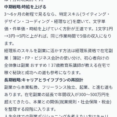
中期戦略:時給を上げる
3〜6ヶ月の射程で見るなら、特定スキル(ライティング・
デザイン・コーディング・経理など)を磨いて、文字単
価・件単価・時給を上げていく方針が王道です。1文字1円
→3円→5円と上がれば、同じ作業時間で5倍の収入になり
ます。
経理系のスキルを副業に活かす方法は
経理系資格で在宅副
業｜簿記・FP・ビジネス会計の使い分け
、初心者向けの
全体像は
副業 おすすめ！37歳教育系講師が教える在宅で
稼ぐ秘訣と成功への道
も参考になります。
長期戦略:キャリアとライフプランの再設計
副業から本業転換、フリーランス独立、起業、と進む道も
あります。在宅副業の延長で年間収入が300〜500万円を
超えてきたら、本業との関係(就業規則・社会保険・税金)
を整理する段階に入ります。
人生全体での副業ポジショニングを考えたい方は
キャリ