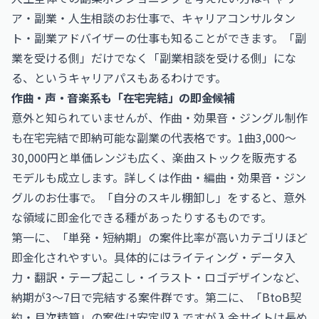
ア・副業・人生相談のお仕事
で、キャリアコンサルタン
ト・副業アドバイザーの仕事も知ることができます。「副
業を受ける側」だけでなく「副業相談を受ける側」にな
る、というキャリアパスもあるわけです。
作曲・声・音楽系も「在宅完結」の即金候補
意外と知られていませんが、作曲・効果音・ジングル制作
も在宅完結で即納可能な副業の代表格です。1曲3,000〜
30,000円と単価レンジも広く、楽曲ストックを販売する
モデルも成立します。詳しくは
作曲・編曲・効果音・ジン
グルのお仕事
で。「自分のスキル棚卸し」をすると、意外
な領域に即金化できる種があったりするものです。
第一に、「単発・短納期」の案件比率が高いカテゴリほど
即金化されやすい。具体的にはライティング・データ入
力・翻訳・テープ起こし・イラスト・ロゴデザインなど、
納期が3〜7日で完結する案件群です。第二に、「BtoB契
約・月次精算」の案件は安定収入ですが入金サイトは長め