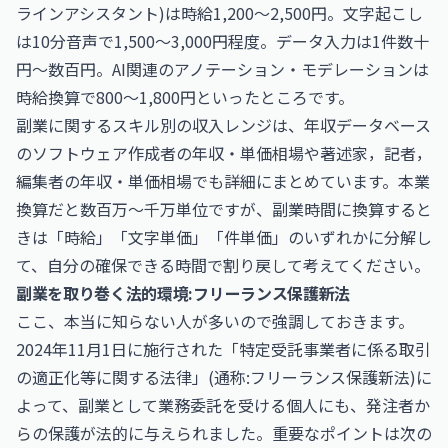
ラインアシスタント)は時給1,200〜2,500円。文字起こし
は10分音声で1,500〜3,000円程度。データ入力は1件数十
円〜数百円。AI関連のアノテーション・モデレーションは
時給換算で800〜1,800円といったところです。
副業に関するスキル別の収入レンジは、年収データベース
の
ソフトウェア作成者の年収・単価相場
や
著述家，記者，
編集者の年収・単価相場
でも詳細にまとめています。本業
換算だと数百万〜千万単位ですが、副業時間に換算すると
きは「時給」「文字単価」「件単価」のいずれかに分解し
て、自分の確保できる時間で割り戻して考えてください。
副業を取り巻く法的環境:フリーランス保護新法
ここ、本当に知らない人が多いので強調しておきます。
2024年11月1日に施行された「特定受託事業者に係る取引
の適正化等に関する法律」(通称:フリーランス保護新法)に
よって、副業として業務委託を受ける個人にも、発注者か
らの保護が法的に与えられました。重要なポイントは次の