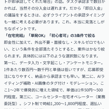
トが即承認してくれた場合」の話。タスク承認まで数日か
かれば、当然その分入金は遅れます。だから「即日入金」
の議論をするときは、必ずクライアントの承認タイミング
も一緒に考える必要があります。これ、本当に見落としが
ちなポイントです。
「在宅完結」「単発OK」「初心者可」の3条件で絞る
即金性に加えて、外出不要・面接なし・スキルゼロでもい
い、という条件を全部満たそうとすると、案件はかなり絞
られます。具体的には以下のような選択肢になります。
第一に、データ入力・文字起こし・アンケートモニター。
1件あたり数百円〜数千円と単価は低いですが、応募即受
注になりやすく、納品から承認までも早い。第二に、AIラ
イティング補助・AI画像のタグ付け・モデレーション。こ
こ1〜2年で爆発的に増えた領域で、単価は1件50円〜500
円程度。第三に、コールセンター在宅オペレーター（業務
委託型）。シフト制で時給1,200〜1,800円程度、週払い