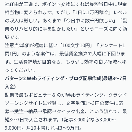
社経由が王道で、ポイント交換にすれば最短当日中に現金
相当物に変えられます。ただし「1日に1万円稼ぐ」レベル
の収入は厳しい。あくまで「今日中に数千円欲しい」「副
業のリハビリ的に手を動かしたい」というニーズに向く領
域です。
注意点:単価が極端に低い「100文字10円」「アンケート1
問1円」のような案件は、最低賃金換算で大幅に下回りま
す。生活費補填が目的なら、もう少し効率の良い領域へ移
ってください。
パターン2:Webライティング・ブログ記事作成(最短3〜7日
入金)
副業で最もポピュラーなのがWebライティング。クラウド
ソーシングサイトに登録し、文字単価1〜3円の案件に応
募→受注→納品→承認→クイック出金、という流れで、最
短3〜7日で入金されます。1記事3,000字なら3,000〜
9,000円。月10本書ければ3〜9万円。