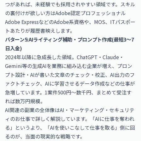
つがあれば、未経験でも採用されやすい領域です。スキル
の裏付けが欲しい方は
Adobe認定プロフェッショナル
Adobe Express
などのAdobe系資格や、MOS、ITパスポー
トあたりが履歴書映えします。
パターン5:AIライティング補助・プロンプト作成(最短3〜7
日入金)
2024年以降に急成長した領域。ChatGPT・Claude・
Gemini等の生成AIを業務に組み込む企業が増え、プロン
プト設計・AIが書いた文章のチェック・校正、AI出力のフ
ァクトチェック、AIに学習させるデータ作成などの仕事が
急増しています。1案件500円〜数千円、まとめて受注す
れば数万円規模。
AI関連の副業の全体像は
AI・マーケティング・セキュリテ
ィのお仕事
で詳しく解説しています。「AIに仕事を奪われ
る」というより、「AIを使いこなして仕事を取る」側に回
るのが、当面の現実的な戦略です。