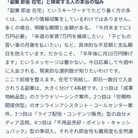
「副業 即金 在宅」と検索する人の本当の悩み
「副業 即金 在宅」というキーワードでたどり着く方の多
くは、ふんわり情報収集をしているわけではありません。
多くの場合、明確な期限と金額がある。「今月末までに3
万円必要」「来週の家賃7万円を補填したい」「子どもの
習い事の月謝を払いたい」など、具体的な不足額と支払期
日を抱えています。だからこそ、「半年後に月10万円稼げ
ます」というメッセージは響かない。今日応募して今週中
に入金される、現実的な選択肢が知りたいわけです。
ここで前提を整えます。在宅で完結し、即日〜数日で入金
されうる副業は、大きく分けて4系統です。1つ目は「成果
物納品型」のクラウドソーシング案件。2つ目は「労務時
間提供型」のオンラインアシスタント・コールセンター案
件。3つ目は「ライブ配信・コンテンツ販売」型の自分メ
ディア活用。4つ目は「不用品売却・ポイント・キャッシ
ュバック」型の準収入。それぞれ即金性も難易度も全然違