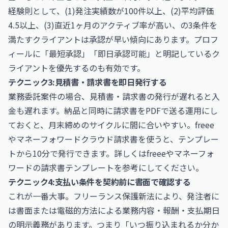
経験則として、(1)発注実績数が100件以上、(2)平均評価
4.5以上、(3)直近1ヶ月のアクティブ率が高い、の3条件を
満たすクライアントは承認が早い傾向にあります。プロフ
ィールに「最短承認」「即日承認可能」と明記しているク
ライアントを優先するのも有効です。
テクニック3:見積書・請求書を即日発行する
業務委託案件の場合、見積書・請求書の発行が遅れると入
金も遅れます。納品と同時に請求書をPDFで送る運用にし
ておくと、月末締めのサイクルに間に合いやすい。freee
やマネーフォワードクラウド請求書を使うと、テンプレー
トから10分で発行できます。詳しくは
freee
や
マネーフォ
ワード
の請求書テンプレートを参考にしてください。
テクニック4:支払い条件を契約前に書面で確認する
これが一番大事。フリーランス保護新法により、発注者に
は書面または電磁的方法による業務内容・報酬・支払期日
の明示義務があります。つまり「いつ振り込まれるか分か