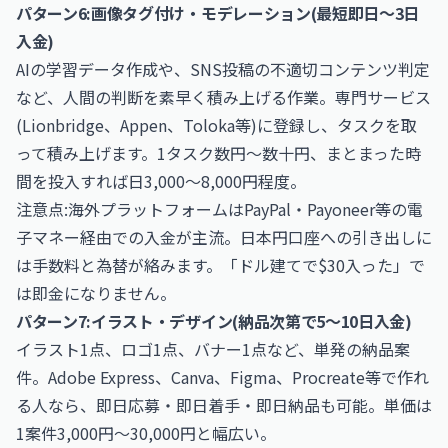
パターン6:画像タグ付け・モデレーション(最短即日〜3日
入金)
AIの学習データ作成や、SNS投稿の不適切コンテンツ判定
など、人間の判断を素早く積み上げる作業。専門サービス
(Lionbridge、Appen、Toloka等)に登録し、タスクを取
って積み上げます。1タスク数円〜数十円、まとまった時
間を投入すれば日3,000〜8,000円程度。
注意点:海外プラットフォームはPayPal・Payoneer等の電
子マネー経由での入金が主流。日本円口座への引き出しに
は手数料と為替が絡みます。「ドル建てで$30入った」で
は即金になりません。
パターン7:イラスト・デザイン(納品次第で5〜10日入金)
イラスト1点、ロゴ1点、バナー1点など、単発の納品案
件。Adobe Express、Canva、Figma、Procreate等で作れ
る人なら、即日応募・即日着手・即日納品も可能。単価は
1案件3,000円〜30,000円と幅広い。