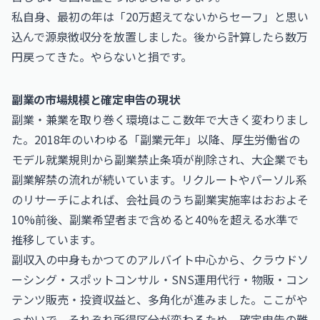
私自身、最初の年は「20万超えてないからセーフ」と思い
込んで源泉徴収分を放置しました。後から計算したら数万
円戻ってきた。やらないと損です。
副業の市場規模と確定申告の現状
副業・兼業を取り巻く環境はここ数年で大きく変わりまし
た。2018年のいわゆる「副業元年」以降、厚生労働省の
モデル就業規則から副業禁止条項が削除され、大企業でも
副業解禁の流れが続いています。リクルートやパーソル系
のリサーチによれば、会社員のうち副業実施率はおおよそ
10%前後、副業希望者まで含めると40%を超える水準で
推移しています。
副収入の中身もかつてのアルバイト中心から、クラウドソ
ーシング・スポットコンサル・SNS運用代行・物販・コン
テンツ販売・投資収益と、多角化が進みました。ここがや
っかいで、それぞれ所得区分が変わるため、確定申告の難