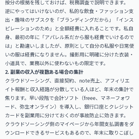
按分の根拠を残しておけば、税務調査で説明できます。
逆にやってはいけないのが、私的な飲食・ファッション支
出・趣味のサブスクを「ブランディングだから」「インス
ピレーションのため」と全額経費に入れることです。私自
身、最初の年に「アパレル系だから服も経費でいけるので
は」と勘違いしましたが、原則として自分の私服や日常使
いの服は経費になりません。撮影用に明確に分けた衣装・
小道具で、業務以外に使わないもの限定です。
2. 副業の収入が複数ある場合の集計
クラウドソーシング、直接契約、note売上、アフィリエ
イト報酬と収入経路が分散している人ほど、年末の集計で
焦ります。早い段階で会計ソフト（freee、マネーフォワ
ード、弥生オンライン）を導入し、銀行口座とクレジット
カードを副業用に分けておくのが事故防止に効きます。
クラウドソーシング側のマイページから年間支払調書をダ
ウンロードできるサービスもあるので、年末に取りこぼし