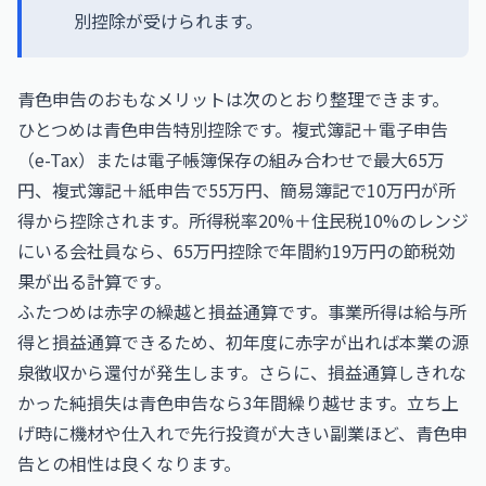
別控除が受けられます。
青色申告のおもなメリットは次のとおり整理できます。
ひとつめは青色申告特別控除です。複式簿記＋電子申告
（e-Tax）または電子帳簿保存の組み合わせで最大65万
円、複式簿記＋紙申告で55万円、簡易簿記で10万円が所
得から控除されます。所得税率20%＋住民税10%のレンジ
にいる会社員なら、65万円控除で年間約19万円の節税効
果が出る計算です。
ふたつめは赤字の繰越と損益通算です。事業所得は給与所
得と損益通算できるため、初年度に赤字が出れば本業の源
泉徴収から還付が発生します。さらに、損益通算しきれな
かった純損失は青色申告なら3年間繰り越せます。立ち上
げ時に機材や仕入れで先行投資が大きい副業ほど、青色申
告との相性は良くなります。