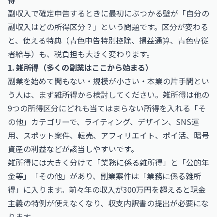
副収入で確定申告するときに最初にぶつかる壁が「自分の
副収入はどの所得区分？」という問題です。区分が変わる
と、使える特典（青色申告特別控除、損益通算、青色専従
者給与）も、税負担も大きく変わります。
1. 雑所得（多くの副業はここから始まる）
副業を始めて間もない・規模が小さい・本業の片手間とい
う人は、まず雑所得から検討してください。雑所得は他の
9つの所得区分にどれも当てはまらない所得を入れる「そ
の他」カテゴリーで、ライティング、デザイン、SNS運
用、スポット案件、転売、アフィリエイト、ポイ活、暗号
資産の利益などが該当しやすいです。
雑所得には大きく分けて「業務に係る雑所得」と「公的年
金等」「その他」があり、副業案件は「業務に係る雑所
得」に入ります。前々年の収入が300万円を超えると現金
主義の特例が使えなくなり、収支内訳書の提出が必要にな
ります。