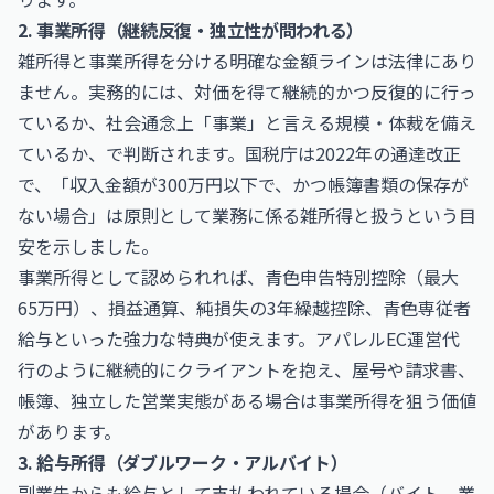
2. 事業所得（継続反復・独立性が問われる）
雑所得と事業所得を分ける明確な金額ラインは法律にあり
ません。実務的には、対価を得て継続的かつ反復的に行っ
ているか、社会通念上「事業」と言える規模・体裁を備え
ているか、で判断されます。国税庁は2022年の通達改正
で、「収入金額が300万円以下で、かつ帳簿書類の保存が
ない場合」は原則として業務に係る雑所得と扱うという目
安を示しました。
事業所得として認められれば、青色申告特別控除（最大
65万円）、損益通算、純損失の3年繰越控除、青色専従者
給与といった強力な特典が使えます。アパレルEC運営代
行のように継続的にクライアントを抱え、屋号や請求書、
帳簿、独立した営業実態がある場合は事業所得を狙う価値
があります。
3. 給与所得（ダブルワーク・アルバイト）
副業先からも給与として支払われている場合（バイト、業