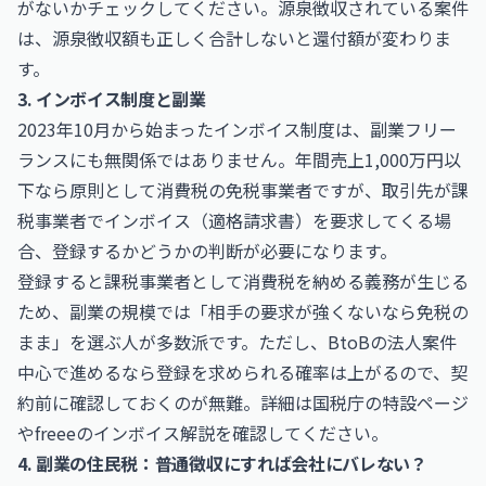
がないかチェックしてください。源泉徴収されている案件
は、源泉徴収額も正しく合計しないと還付額が変わりま
す。
3. インボイス制度と副業
2023年10月から始まったインボイス制度は、副業フリー
ランスにも無関係ではありません。年間売上1,000万円以
下なら原則として消費税の免税事業者ですが、取引先が課
税事業者でインボイス（適格請求書）を要求してくる場
合、登録するかどうかの判断が必要になります。
登録すると課税事業者として消費税を納める義務が生じる
ため、副業の規模では「相手の要求が強くないなら免税の
まま」を選ぶ人が多数派です。ただし、BtoBの法人案件
中心で進めるなら登録を求められる確率は上がるので、契
約前に確認しておくのが無難。詳細は
国税庁
の特設ページ
や
freee
のインボイス解説を確認してください。
4. 副業の住民税：普通徴収にすれば会社にバレない？