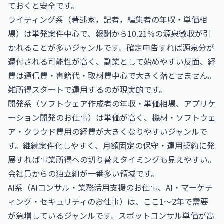
ておくと安全です。
ライティング系（
著述家，記者，編集者の年収・単価相
場
）は単発案件中心で、報酬から10.21%の源泉徴収が引
かれることが多いジャンルです。確定申告すれば源泉分が
還付される可能性が高く、副業として始めやすい反面、経
費は通信費・書籍代・取材費中心で大きく落とせません。
雑所得スタートで運用するのが現実的です。
開発系（
ソフトウェア作成者の年収・単価相場
、
アプリケ
ーション開発のお仕事
）は単価が高く、機材・ソフトウェ
ア・クラウド費用の経費が大きくなりやすいジャンルで
す。継続案件化しやすく、月額固定の保守・運用契約に発
展すれば事業所得への切り替えタイミングも見えやすい。
会社員からの独立組が一番多い領域です。
AI系（
AIコンサル・業務活用支援のお仕事
、
AI・マーケテ
ィング・セキュリティのお仕事
）は、ここ1〜2年で需要
が急増しているジャンルです。スポットコンサル単価が高