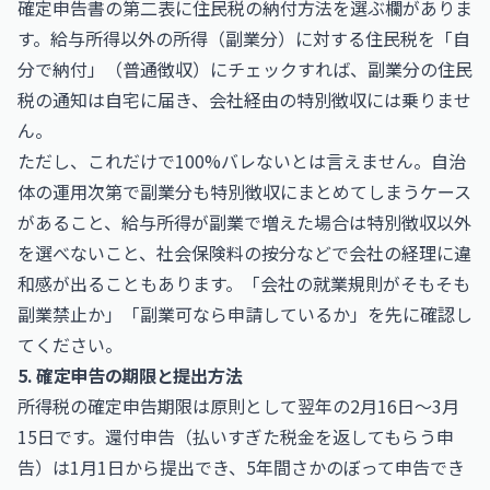
確定申告書の第二表に住民税の納付方法を選ぶ欄がありま
す。給与所得以外の所得（副業分）に対する住民税を「自
分で納付」（普通徴収）にチェックすれば、副業分の住民
税の通知は自宅に届き、会社経由の特別徴収には乗りませ
ん。
ただし、これだけで100%バレないとは言えません。自治
体の運用次第で副業分も特別徴収にまとめてしまうケース
があること、給与所得が副業で増えた場合は特別徴収以外
を選べないこと、社会保険料の按分などで会社の経理に違
和感が出ることもあります。「会社の就業規則がそもそも
副業禁止か」「副業可なら申請しているか」を先に確認し
てください。
5. 確定申告の期限と提出方法
所得税の確定申告期限は原則として翌年の2月16日〜3月
15日です。還付申告（払いすぎた税金を返してもらう申
告）は1月1日から提出でき、5年間さかのぼって申告でき