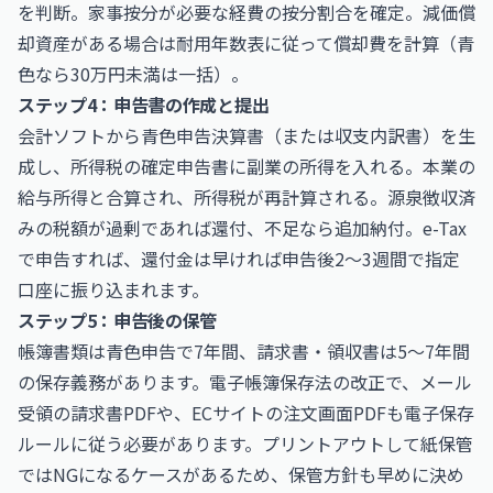
を判断。家事按分が必要な経費の按分割合を確定。減価償
却資産がある場合は耐用年数表に従って償却費を計算（青
色なら30万円未満は一括）。
ステップ4：申告書の作成と提出
会計ソフトから青色申告決算書（または収支内訳書）を生
成し、所得税の確定申告書に副業の所得を入れる。本業の
給与所得と合算され、所得税が再計算される。源泉徴収済
みの税額が過剰であれば還付、不足なら追加納付。e-Tax
で申告すれば、還付金は早ければ申告後2〜3週間で指定
口座に振り込まれます。
ステップ5：申告後の保管
帳簿書類は青色申告で7年間、請求書・領収書は5〜7年間
の保存義務があります。電子帳簿保存法の改正で、メール
受領の請求書PDFや、ECサイトの注文画面PDFも電子保存
ルールに従う必要があります。プリントアウトして紙保管
ではNGになるケースがあるため、保管方針も早めに決め