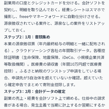
副業用の口座とクレジットカードを分ける。会計ソフトを
契約し、明細を取り込んでおく。経費レシートはスマホで
撮影し、freeeやマネーフォワードに自動仕分けさせる。
源泉徴収されている案件と、源泉なしの案件をリストアッ
プしておく。
ステップ2：1月：書類集め
本業の源泉徴収票（年内最終給与の明細と一緒に配布され
る）。クラウドソーシング各社の年間取引データ。各種控
除証明書（生命保険、地震保険、iDeCo、小規模企業共済
等取扱機関）。医療費の領収書（年間10万円超で医療費
控除）。ふるさと納税のワンストップ申請をしている場
合、申請先が5自治体を超えていないか確認。超えていた
ら確定申告でまとめて寄附金控除します。
ステップ3：2月：会計データの確定
副業の売上・経費を会計ソフト上で締める。仕掛中の請求
書がある場合、発生主義で当期に計上するか翌期にするか