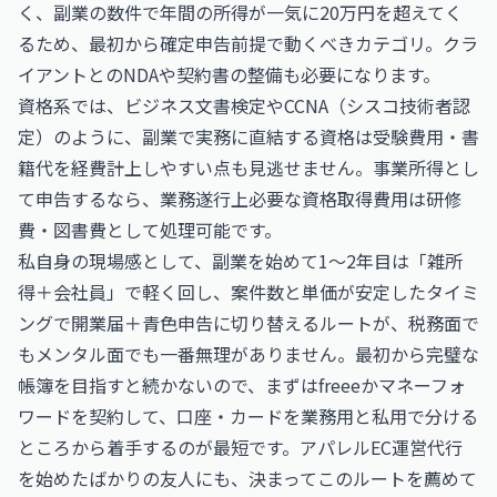
く、副業の数件で年間の所得が一気に20万円を超えてく
るため、最初から確定申告前提で動くべきカテゴリ。クラ
イアントとのNDAや契約書の整備も必要になります。
資格系では、
ビジネス文書検定
や
CCNA（シスコ技術者認
定）
のように、副業で実務に直結する資格は受験費用・書
籍代を経費計上しやすい点も見逃せません。事業所得とし
て申告するなら、業務遂行上必要な資格取得費用は研修
費・図書費として処理可能です。
私自身の現場感として、副業を始めて1〜2年目は「雑所
得＋会社員」で軽く回し、案件数と単価が安定したタイミ
ングで開業届＋青色申告に切り替えるルートが、税務面で
もメンタル面でも一番無理がありません。最初から完璧な
帳簿を目指すと続かないので、まずはfreeeかマネーフォ
ワードを契約して、口座・カードを業務用と私用で分ける
ところから着手するのが最短です。アパレルEC運営代行
を始めたばかりの友人にも、決まってこのルートを薦めて