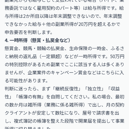
務委託ではなく雇用契約のパート等）は給与所得です。給
与所得は2か所目以降は年末調整できないので、年末調整
できなかった給与＋他の副業所得が20万円を超えるかで
申告要否を判断します。
4. 一時所得（懸賞・払戻金など）
懸賞金、競馬・競輪の払戻金、生命保険の一時金、ふるさ
と納税の返礼品（一定額超）などが一時所得です。50万円
の特別控除があるため副業でここに該当する人は多くあり
ませんが、企業案件のキャンペーン賞金などはこちらに入
る可能性があります。
判断に迷ったら、まず「継続反復性」「独立性」「収益
性」「帳簿の有無」を自問してください。私の場合、最初
の数か月は雑所得（業務に係る雑所得）で出し、月の契約
クライアントが安定して数社になり、屋号で請求書を出
し、複式簿記の帳簿を整えた段階で開業届を提出して事業
所得に切り替えました。