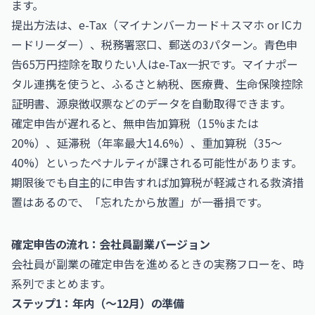
ます。
提出方法は、e-Tax（マイナンバーカード＋スマホ or ICカ
ードリーダー）、税務署窓口、郵送の3パターン。青色申
告65万円控除を取りたい人はe-Tax一択です。マイナポー
タル連携を使うと、ふるさと納税、医療費、生命保険控除
証明書、源泉徴収票などのデータを自動取得できます。
確定申告が遅れると、無申告加算税（15%または
20%）、延滞税（年率最大14.6%）、重加算税（35〜
40%）といったペナルティが課される可能性があります。
期限後でも自主的に申告すれば加算税が軽減される救済措
置はあるので、「忘れたから放置」が一番損です。
確定申告の流れ：会社員副業バージョン
会社員が副業の確定申告を進めるときの実務フローを、時
系列でまとめます。
ステップ1：年内（〜12月）の準備