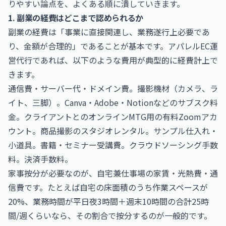
りやすい論点を、よくある順に潰していきます。
1. 副業の経費はどこまで認められるか
副業の経費は「事業に直接関連し、業務遂行上必要であ
り、金額が合理的」であることが基本です。アパレルEC運
営代行であれば、以下のような費用が典型的に経費計上で
きます。
通信費・サーバー代・ドメイン費。撮影機材（カメラ、ラ
イト、三脚）。Canva・Adobe・Notionなどのサブスク料
金。クライアントとのオンラインMTG用の有料Zoomアカ
ウント。商品撮影のスタジオレンタル。サンプル仕入れ・
小道具。書籍・セミナー受講費。クラウドソーシング手数
料。決済手数料。
家事按分が必要なのが、自宅兼仕事場の家賃・光熱費・通
信費です。たとえば自宅の床面積のうち作業スペースが
20%、業務時間が平日夜3時間＋週末10時間の合計25時
間/週くらいなら、その割合で按分するのが一般的です。