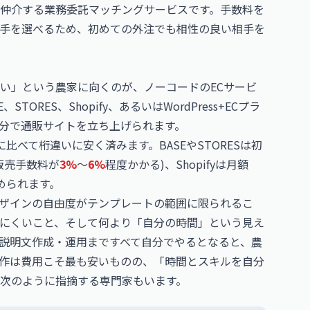
仲介する
業務委託マッチングサービス
です。手数料を
手を選べるため、初めての外注でも相性の良い相手を
い」という農家に向くのが、ノーコードのECサービ
RES、Shopify、あるいはWordPress+ECプラ
分で通販サイトを立ち上げられます。
比べて桁違いに安く済みます。BASEやSTORESは初
販売手数料が
3%
〜
6%
程度かかる)、Shopifyは月額
められます。
ザインの自由度がテンプレートの範囲に限られるこ
にくいこと、そして何より「自分の時間」という見え
説明文作成・運用まですべて自分でやるとなると、農
作は費用こそ最も安いものの、「時間とスキルを自分
次のように指摘する専門家もいます。