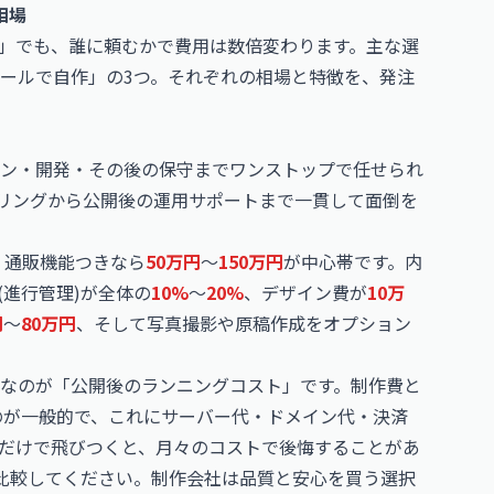
相場
」でも、誰に頼むかで費用は数倍変わります。主な選
ールで自作」の3つ。それぞれの相場と特徴を、発注
ン・開発・その後の保守までワンストップで任せられ
リングから公開後の運用サポートまで一貫して面倒を
、通販機能つきなら
50万円
〜
150万円
が中心帯です。内
進行管理)が全体の
10%
〜
20%
、デザイン費が
10万
円
〜
80万円
、そして写真撮影や原稿作成をオプション
なのが「公開後のランニングコスト」です。制作費と
のが一般的で、これにサーバー代・ドメイン代・決済
だけで飛びつくと、月々のコストで後悔することがあ
比較してください。制作会社は品質と安心を買う選択