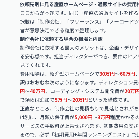
依頼先別に見る産直ホームページ・通販サイトの費用
ここからが本題です。同じ「産直の通販サイトを作る
択肢は「制作会社」「フリーランス」「ノーコードツ
者が意思決定できる粒度で整理します。
制作会社に依頼する場合の相場と内訳
制作会社に依頼する最大のメリットは、企画・デザイ
る安心感です。担当ディレクターがつき、要件のヒア
見てくれます。
費用相場は、紹介型ホームページで
30万円
〜
60万円
訳はおおむね次のようになります。ディレクション費(
円
〜
40万円
、コーディング・システム開発費が
20万
で頼めば追加で
5万円
〜
20万円
といった構成です。
正直なところ、制作会社の見積もりで見落とされがち
は別に、月額の保守費が
5,000円
〜
3万円
程度かかる
サービスの手数料が上乗せされます。初期費用の安さ
るので、必ず「初期費用+年間ランニングコスト」で