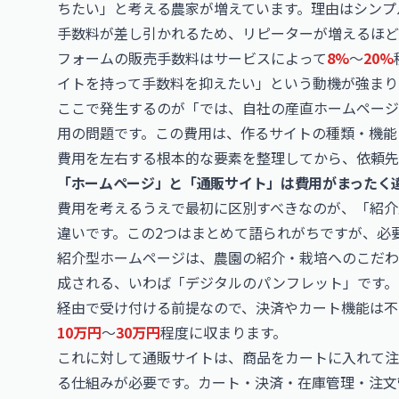
ちたい」と考える農家が増えています。理由はシンプ
手数料が差し引かれるため、リピーターが増えるほど
フォームの販売手数料はサービスによって
8%
〜
20%
イトを持って手数料を抑えたい」という動機が強まり
ここで発生するのが「では、自社の産直ホームページ
用の問題です。この費用は、作るサイトの種類・機能
費用を左右する根本的な要素を整理してから、依頼先
「ホームページ」と「通販サイト」は費用がまったく
費用を考えるうえで最初に区別すべきなのが、「紹介
違いです。この2つはまとめて語られがちですが、必
紹介型ホームページは、農園の紹介・栽培へのこだわ
成される、いわば「デジタルのパンフレット」です。
経由で受け付ける前提なので、決済やカート機能は不
10万円
〜
30万円
程度に収まります。
これに対して通販サイトは、商品をカートに入れて注
る仕組みが必要です。カート・決済・在庫管理・注文