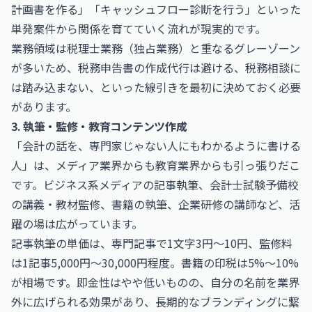
計画書を作る」「キャッシュフロー診断を行う」といった
単発案件から関係を育てていく流れが現実的です。
業務領域は税理士業務（独占業務）と重なるグレーゾーン
が多いため、税務申告書の作成代行は避ける、税務相談に
は踏み込まない、といった線引きを最初に決めておく必要
があります。
3. 執筆・監修・教育コンテンツ作成
「会計の話を、専門家じゃない人にもわかるように書ける
人」は、メディア業界からも教育業界からも引っ張りだこ
です。ビジネス系メディアの記事執筆、会計士試験予備校
の講義・教材監修、書籍の執筆、企業研修の講師など、活
躍の場は広がっています。
記事執筆の単価は、専門記事で1文字3円〜10円、監修料
は1記事5,000円〜30,000円程度。書籍の印税は5%〜10%
が相場です。即金性はやや低いものの、自分の名前を業界
外に広げられる効果があり、長期的なブランディングに繋