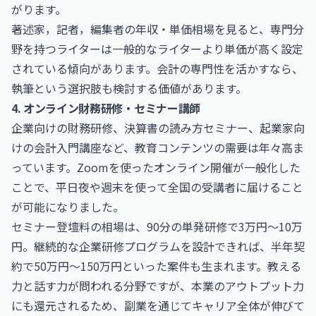
がります。
著述家，記者，編集者の年収・単価相場
を見ると、専門分
野を持つライターは一般的なライターより単価が高く設定
されている傾向があります。会計の専門性を活かすなら、
執筆という選択肢も検討する価値があります。
4. オンライン財務研修・セミナー講師
企業向けの財務研修、決算書の読み方セミナー、起業家向
けの会計入門講座など、教育コンテンツの需要は年々高ま
っています。Zoomを使ったオンライン開催が一般化した
ことで、平日夜や週末を使って全国の受講者に届けること
が可能になりました。
セミナー登壇料の相場は、90分の単発研修で3万円〜10万
円。継続的な企業研修プログラムを設計できれば、半年契
約で50万円〜150万円といった案件も生まれます。教える
力と話す力が問われる分野ですが、本業のアウトプット力
にも還元されるため、副業を通じてキャリア全体が伸びて