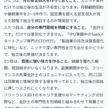
ひとつは、
月の安定収入を作っておくこと
。スポット案件
だけでは独立後の生活が不安定になります。月額顧問契約
や継続案件を2〜3件作り、固定費を超える安定収入が見
えた段階で独立を検討するのが現実的です。
ふたつ目は、
自分の専門領域を明確にすること
。「会計士
です」だけでは差別化できません。「IPO準備中のSaaSス
タートアップ専門のCFO代行」「製造業の月次決算高度化
に特化」など、ニッチで深い専門性を打ち出せるかどうか
で、独立後の単価が決まります。
3つ目は、
孤独に強い体力を作ること
。組織を離れた瞬
間、相談相手がいなくなります。副業期間中から、フリー
ランスの先輩会計士のコミュニティに入ったり、月に1回
は同業者と情報交換する場を作っておくと、独立後の孤独
に押しつぶされにくくなります。
フリーランス向けのキャリア支援
や
AIマーケティングの分
野
など、会計士の専門性を別領域と組み合わせて発展させ