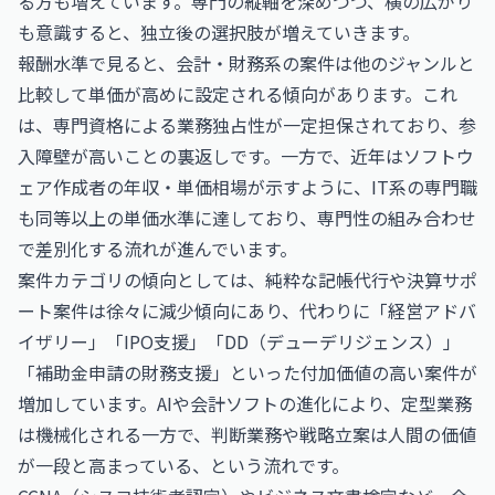
る方も増えています。専門の縦軸を深めつつ、横の広がり
も意識すると、独立後の選択肢が増えていきます。
報酬水準で見ると、会計・財務系の案件は他のジャンルと
比較して単価が高めに設定される傾向があります。これ
は、専門資格による業務独占性が一定担保されており、参
入障壁が高いことの裏返しです。一方で、近年は
ソフトウ
ェア作成者の年収・単価相場
が示すように、IT系の専門職
も同等以上の単価水準に達しており、専門性の組み合わせ
で差別化する流れが進んでいます。
案件カテゴリの傾向としては、純粋な記帳代行や決算サポ
ート案件は徐々に減少傾向にあり、代わりに「経営アドバ
イザリー」「IPO支援」「DD（デューデリジェンス）」
「補助金申請の財務支援」といった付加価値の高い案件が
増加しています。AIや会計ソフトの進化により、定型業務
は機械化される一方で、判断業務や戦略立案は人間の価値
が一段と高まっている、という流れです。