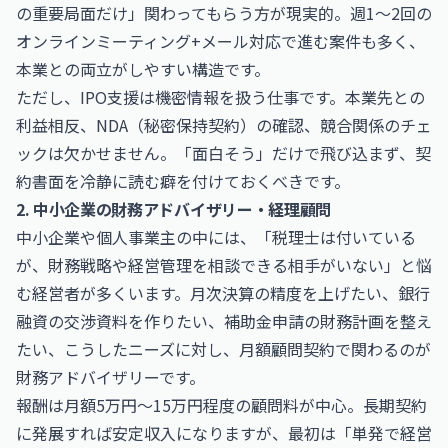
の重要局面だけ」関わってもらう方が現実的。週1〜2回の
オンラインミーティング+メール対応で進む案件も多く、
本業との両立がしやすい構造です。
ただし、IPO支援は機密情報を扱う仕事です。本業先との
利益相反、NDA（秘密保持契約）の確認、競合関係のチェ
ックは欠かせません。「面白そう」だけで飛び込まず、契
約書面を冷静に読む癖を付けておくべきです。
2. 中小企業の財務アドバイザリー・経理顧問
中小企業や個人事業主の中には、「税理士は付いている
が、財務戦略や経営管理を相談できる相手がいない」と悩
む経営者が多くいます。月次決算の精度を上げたい、銀行
融資の交渉資料を作りたい、補助金申請の財務計画を整え
たい、こうしたニーズに対し、月額顧問契約で関わるのが
財務アドバイザリーです。
報酬は月額5万円〜15万円程度の顧問料が中心。長期契約
に発展すれば安定収入になりますが、最初は「単発で経営