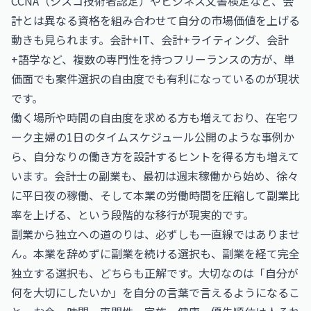
CCNA（シスコ技術者認定）
や
ビジネス文書検定
など、会
計とは異なる資格を組み合わせて自分の市場価値を上げる
動きも見られます。会計+IT、会計+ライティング、会計
+語学など、複数の専門性を持つフリーランスの方が、単
価面でも案件選択の自由度でも有利になっているのが現状
です。
働く場所や時間の自由度を求める方も増えており、
在宅ワ
ーク主婦の1日のタイムスケジュール公開
のような事例か
ら、自分なりの働き方を設計するヒントを得る方も増えて
います。会計士の副業も、最初は週末稼働から始め、徐々
に平日夜の稼働、そして本業の労働時間を圧縮して副業比
率を上げる、という段階的な移行が現実的です。
副業から独立への道のりは、必ずしも一直線ではありませ
ん。本業を辞めずに副業を続ける選択も、副業を経て完全
独立する選択も、どちらも正解です。大切なのは「自分が
何を大切にしたいか」を自分の言葉で言えるようになるこ