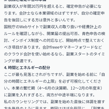
副業収入が年間20万円を超えると、確定申告が必要にな
ります。会計士なら本業領域のはずですが、自分の確定申
告を後回しにする方は意外と多いんです。
国税庁のWebサイト
で副業収入の取り扱いや経費計上の
ルールを確認しながら、開業届の提出可否、青色申告の検
討、インボイス制度への対応など、開始時点で整えておく
べき項目があります。会計freeeやマネーフォワードなど
のクラウド会計を使い始めるなら、副業スタートのタイミ
ングが最適です。
4. 時間とエネルギーの配分
ここが最も見落とされがちですが、副業を始める前に「自
分の時間とエネルギーの上限」を必ず可視化してくださ
い。本業の繁忙期（4〜6月の決算期、12〜2月の年度末）
に副業を入れすぎると、両方が中途半端になります。
私のカウンセリングでは、副業を始めた直後に体調を崩す
方を毎月のように見ます。原因はほぼ全員同じ、「副業を