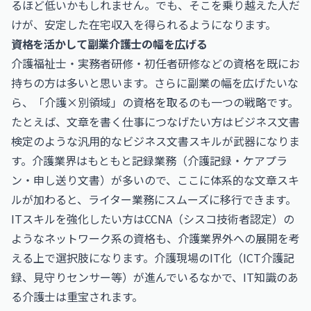
るほど低いかもしれません。でも、そこを乗り越えた人だ
けが、安定した在宅収入を得られるようになります。
資格を活かして副業介護士の幅を広げる
介護福祉士・実務者研修・初任者研修などの資格を既にお
持ちの方は多いと思います。さらに副業の幅を広げたいな
ら、「介護×別領域」の資格を取るのも一つの戦略です。
たとえば、文章を書く仕事につなげたい方は
ビジネス文書
検定
のような汎用的なビジネス文書スキルが武器になりま
す。介護業界はもともと記録業務（介護記録・ケアプラ
ン・申し送り文書）が多いので、ここに体系的な文章スキ
ルが加わると、ライター業務にスムーズに移行できます。
ITスキルを強化したい方は
CCNA（シスコ技術者認定）
の
ようなネットワーク系の資格も、介護業界外への展開を考
える上で選択肢になります。介護現場のIT化（ICT介護記
録、見守りセンサー等）が進んでいるなかで、IT知識のあ
る介護士は重宝されます。