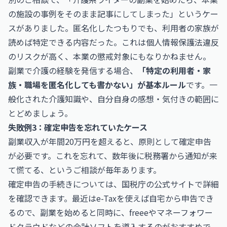
の施設の事例をそのまま記事にしてしまった」というケー
スがありました。匿名化したつもりでも、利用者の家族が
読めば特定できる内容だった。これは個人情報保護法違反
のリスクが高く、本業の懲戒対象にもなりかねません。
副業で介護の経験を発信する場合、
「特定の利用者・家
族・職場を匿名化しても書かない」が基本ルール
です。一
般化された介護知識や、自分自身の感想・気付きの範囲に
とどめましょう。
失敗例3：確定申告を忘れていたケース
副業収入が年間20万円を超えると、原則として確定申告
が必要です。これを忘れて、数年後に税務署から通知が来
て慌てる、というご相談が毎年あります。
確定申告の手続きについては、国税庁の
公式サイト
で詳細
を確認できます。最近は
e-Tax
を使えば自宅から申告でき
るので、副業を始めると同時に、freeeやマネーフォワー
ドクラウドなどの会計ソフトを導入するのがおすすめで