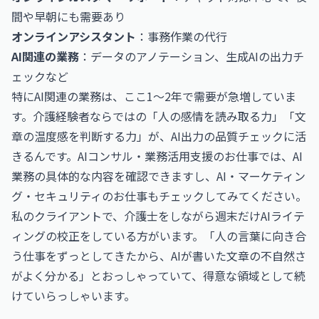
間や早朝にも需要あり
オンラインアシスタント
：事務作業の代行
AI関連の業務
：データのアノテーション、生成AIの出力チ
ェックなど
特にAI関連の業務は、ここ1〜2年で需要が急増していま
す。介護経験者ならではの「人の感情を読み取る力」「文
章の温度感を判断する力」が、AI出力の品質チェックに活
きるんです。
AIコンサル・業務活用支援のお仕事
では、AI
業務の具体的な内容を確認できますし、
AI・マーケティン
グ・セキュリティのお仕事
もチェックしてみてください。
私のクライアントで、介護士をしながら週末だけAIライテ
ィングの校正をしている方がいます。「人の言葉に向き合
う仕事をずっとしてきたから、AIが書いた文章の不自然さ
がよく分かる」とおっしゃっていて、得意な領域として続
けていらっしゃいます。