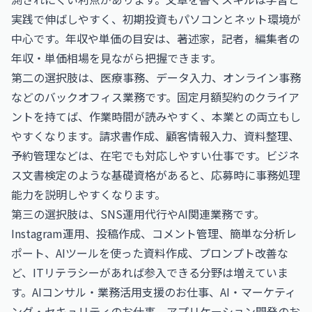
実践で伸ばしやすく、初期投資もパソコンとネット環境が
中心です。年収や単価の目安は、
著述家，記者，編集者の
年収・単価相場
を見ながら把握できます。
第二の選択肢は、医療事務、データ入力、オンライン事務
などのバックオフィス業務です。固定月額契約のクライア
ントを持てば、作業時間が読みやすく、本業との両立もし
やすくなります。請求書作成、顧客情報入力、資料整理、
予約管理などは、在宅でも対応しやすい仕事です。
ビジネ
ス文書検定
のような基礎資格があると、応募時に事務処理
能力を説明しやすくなります。
第三の選択肢は、SNS運用代行やAI関連業務です。
Instagram運用、投稿作成、コメント管理、簡単な分析レ
ポート、AIツールを使った資料作成、プロンプト改善な
ど、ITリテラシーがあれば参入できる分野は増えていま
す。
AIコンサル・業務活用支援のお仕事
、
AI・マーケティ
ング・セキュリティのお仕事
、
アプリケーション開発のお