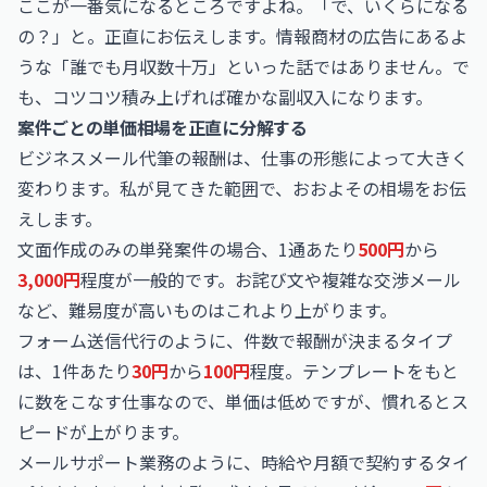
ここが一番気になるところですよね。「で、いくらになる
の？」と。正直にお伝えします。情報商材の広告にあるよ
うな「誰でも月収数十万」といった話ではありません。で
も、コツコツ積み上げれば確かな副収入になります。
案件ごとの単価相場を正直に分解する
ビジネスメール代筆の報酬は、仕事の形態によって大きく
変わります。私が見てきた範囲で、おおよその相場をお伝
えします。
文面作成のみの単発案件の場合、1通あたり
500円
から
3,000円
程度が一般的です。お詫び文や複雑な交渉メール
など、難易度が高いものはこれより上がります。
フォーム送信代行のように、件数で報酬が決まるタイプ
は、1件あたり
30円
から
100円
程度。テンプレートをもと
に数をこなす仕事なので、単価は低めですが、慣れるとス
ピードが上がります。
メールサポート業務のように、時給や月額で契約するタイ