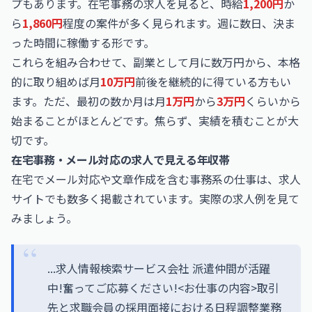
プもあります。在宅事務の求人を見ると、時給
1,200円
か
ら
1,860円
程度の案件が多く見られます。週に数日、決ま
った時間に稼働する形です。
これらを組み合わせて、副業として月に数万円から、本格
的に取り組めば月
10万円
前後を継続的に得ている方もい
ます。ただ、最初の数か月は月
1万円
から
3万円
くらいから
始まることがほとんどです。焦らず、実績を積むことが大
切です。
在宅事務・メール対応の求人で見える年収帯
在宅でメール対応や文章作成を含む事務系の仕事は、求人
サイトでも数多く掲載されています。実際の求人例を見て
みましょう。
...求人情報検索サービス会社 派遣仲間が活躍
中!奮ってご応募ください!<お仕事の内容>取引
先と求職会員の採用面接における日程調整業務