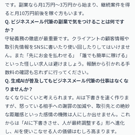
です。副業なら月1万円〜3万円から始まり、継続案件を得
ると月10万円前後を稼ぐ方もいます。
Q. ビジネスメール代筆の副業で気をつけることは何です
か？
守秘義務の徹底が最重要です。クライアントの顧客情報や
取引先情報をSNSに書いたり使い回したりしてはいけませ
ん。また「先にお金を払わせる」「誰でも簡単に稼げる」
といった怪しい求人は避けましょう。報酬から引かれる手
数料の確認も忘れずに行ってください。
Q. 生成AIが普及してもビジネスメール代筆の仕事はなくな
りませんか？
なくなりにくいと考えられます。AIは下書きを速く作りま
すが、怒っている相手への謝罪の加減や、取引先との絶妙
な距離感といった感情の機微は人にしか出せません。これ
からは「AIに下書きさせ、人が最終調整する」形へ進化
し、AIを使いこなせる人の価値はむしろ高まります。