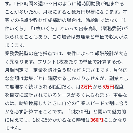
す。1日3時間×週2〜3日のように短時間勤務が組まれる
ことが多いため、月収にすると数万円規模になります。在
宅での採点や教材作成補助の場合は、時給制ではなく「1
件いくら」「1枚いくら」といった出来高制（業務委託)が
採られることもあり、この場合は処理量と単価で収入が決
まります。
業務委託型の在宅採点では、案件によって報酬設計が大き
く異なります。プリント1枚あたりの単価で計算する形、
月額固定で一定量を請け負う形などさまざまです。具体的
な金額は募集ごとに確認するしかありませんが、副業とし
て無理なく続けられる範囲だと、月
2万円
から
5万円
程度
を目安に設計されているケースが多く見られます。重要な
のは、時給換算したときに自分の作業スピードで割に合う
かを必ず計算することです。「1枚30円」と聞いて魅力的
に見えても、1枚に5分かかるなら時給は
360円
にしかなり
ません。