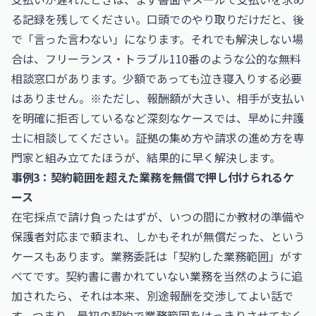
る記録を残してください。口頭でのやり取りだけだと、後
で「言った言わない」になります。それでも解決しない場
合は、フリーランス・トラブル110番のような公的な無料
相談窓口があります。少額であっても泣き寝入りする必要
はありません。※ただし、報酬額が大きい、相手が支払い
を明確に拒否しているなど深刻なケースでは、早めに弁護
士に相談してください。証拠の集め方や請求の進め方を専
門家と組み立てたほうが、結果的に早く解決します。
事例3：契約範囲を超えた業務を無償で押し付けられるケ
ース
在宅採点で請け負ったはずが、いつの間にか教材の準備や
保護者対応まで頼まれ、しかもそれが無償だった、という
ケースもあります。業務委託は「契約した業務範囲」がす
べてです。契約書に書かれていない業務を当然のように追
加されたら、それは本来、別途報酬を交渉してよい話で
す。つまり、最初の契約で業務範囲をはっきりさせておく