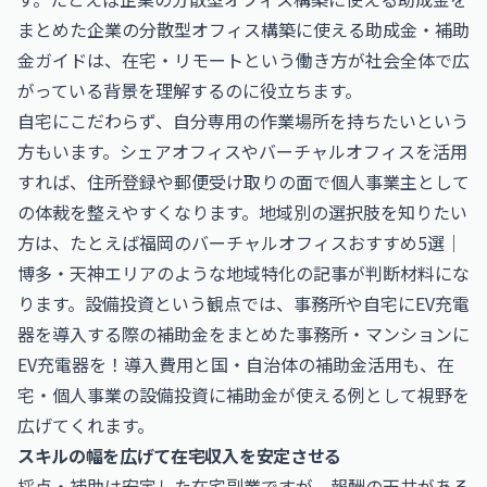
まとめた
企業の分散型オフィス構築に使える助成金・補助
金ガイド
は、在宅・リモートという働き方が社会全体で広
がっている背景を理解するのに役立ちます。
自宅にこだわらず、自分専用の作業場所を持ちたいという
方もいます。シェアオフィスやバーチャルオフィスを活用
すれば、住所登録や郵便受け取りの面で個人事業主として
の体裁を整えやすくなります。地域別の選択肢を知りたい
方は、たとえば
福岡のバーチャルオフィスおすすめ5選｜
博多・天神エリア
のような地域特化の記事が判断材料にな
ります。設備投資という観点では、事務所や自宅にEV充電
器を導入する際の補助金をまとめた
事務所・マンションに
EV充電器を！導入費用と国・自治体の補助金活用
も、在
宅・個人事業の設備投資に補助金が使える例として視野を
広げてくれます。
スキルの幅を広げて在宅収入を安定させる
採点・補助は安定した在宅副業ですが、報酬の天井がある