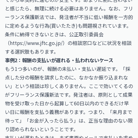
と感じたら、無理に続ける必要はありません。なお、フリ
ーランス保護新法では、発注者が不当に低い報酬を一方的
に定めるような行為(買いたたき)も問題視されています。
条件に納得できないときは、公正取引委員会
（
https://www.jftc.go.jp/
）の相談窓口などに状況を相談
する選択肢もあります。
事例2：報酬の支払いが遅れる・払われないケース
もう1つ多いのが、報酬の未払い・支払い遅延です。「採
点した分の報酬を請求したのに、なかなか振り込まれな
い」という相談は珍しくありません。ここで効いてくるの
がフリーランス保護新法です。発注者は、原則として成果
物を受け取った日から起算して60日以内のできるだけ早
い日に報酬を支払う義務があります。つまり、「来月まで
待って」「お金が入ったら払う」は、正当な理由のない限
り認められないということです。
支払いが遅れたときは、まず書面やメールで支払いを求め