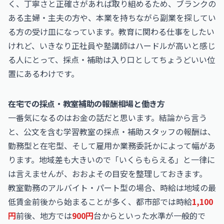
く、丁寧さと正確さがあれば取り組めるため、ブランクの
ある主婦・主夫の方や、本業を持ちながら副業を探してい
る方の受け皿になっています。教育に関わる仕事をしたい
けれど、いきなり正社員や塾講師はハードルが高いと感じ
る人にとって、採点・補助は入り口としてちょうどいい位
置にあるわけです。
在宅での採点・教室補助の報酬相場と働き方
一番気になるのはお金の話だと思います。結論から言う
と、公文を含む学習教室の採点・補助スタッフの報酬は、
勤務型と在宅型、そして雇用か業務委託かによって幅があ
ります。地域差も大きいので「いくらもらえる」と一律に
は言えませんが、おおよその目安を整理しておきます。
教室勤務のアルバイト・パート型の場合、時給は地域の最
低賃金前後から始まることが多く、都市部では時給
1,100
円
前後、地方では
900円
台からといった水準が一般的で