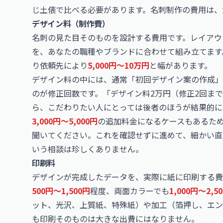
じ土俵で比べる必要があります。名刺制作の費用は、
デザイン料（制作費）
名刺の見た目そのものを設計する費用です。レイアウ
を、あなたの職種やブランドに合わせて組み立てます
り依頼先により
5,000円〜10万円
と幅があります。
デザイン料の中には、通常「初回デザイン案の作成」
のが修正回数です。「デザイン料2万円（修正2回まで
ら、こだわりたい人にとっては後者のほうが結果的に
3,000円〜5,000円
の追加料金になるケースもあるた
聞いてください。これを確認せずに進めて、細かい直
いう相談は珍しくありません。
印刷料
デザインが完成したデータを、実際に紙に印刷する費
500円〜1,500円
程度、両面カラーでも
1,000円〜2,5
ット、光沢、上質紙、特殊紙）や加工（箔押し、エン
も印刷そのものは大きな出費にはなりません。