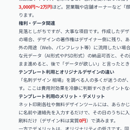
3,000円〜2万円
ほど。営業職や店舗オーナーなど「
ります。
権利・データ関連
見落としがちですが、大事な項目です。作成したデザ
の場合、デザインの著作権はデザイナー側に残り、あ
外の用途（Web、パンフレット等）に流用したい場
な元データ（AI形式やPSD形式）の納品可否と、そ
まま進めると、後で「データが欲しい」と言ったとき
テンプレート利用とオリジナルデザインの違い
「名刺デザイン 相場」を調べる人の多くが迷うのが
す。ここは費用対効果を冷静に判断すべきポイントな
テンプレート利用のメリット・デメリット
ネット印刷各社や無料デザインツールには、あらかじ
に名前や連絡先を入力するだけで、その日のうちに入
刷料だけ（デザイン料は実質
0円
）で済みます。
一方でデメリットは、オリジナリティの低さです。同