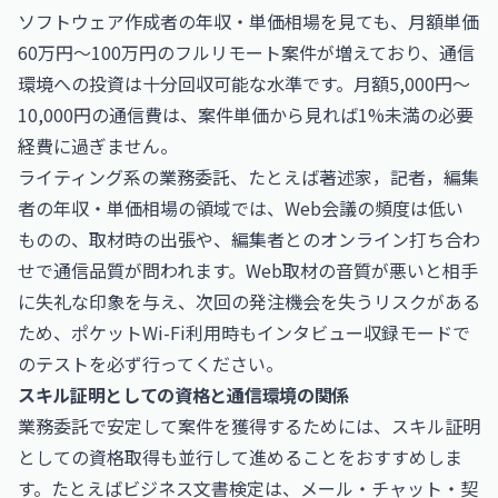
ソフトウェア作成者の年収・単価相場
を見ても、月額単価
60万円〜100万円のフルリモート案件が増えており、通信
環境への投資は十分回収可能な水準です。月額5,000円〜
10,000円の通信費は、案件単価から見れば1%未満の必要
経費に過ぎません。
ライティング系の業務委託、たとえば
著述家，記者，編集
者の年収・単価相場
の領域では、Web会議の頻度は低い
ものの、取材時の出張や、編集者とのオンライン打ち合わ
せで通信品質が問われます。Web取材の音質が悪いと相手
に失礼な印象を与え、次回の発注機会を失うリスクがある
ため、ポケットWi-Fi利用時もインタビュー収録モードで
のテストを必ず行ってください。
スキル証明としての資格と通信環境の関係
業務委託で安定して案件を獲得するためには、スキル証明
としての資格取得も並行して進めることをおすすめしま
す。たとえば
ビジネス文書検定
は、メール・チャット・契