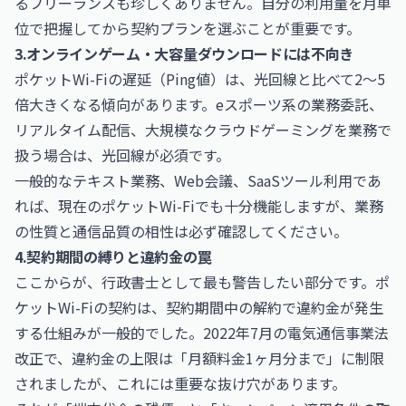
るフリーランスも珍しくありません。自分の利用量を月単
位で把握してから契約プランを選ぶことが重要です。
3.オンラインゲーム・大容量ダウンロードには不向き
ポケットWi-Fiの遅延（Ping値）は、光回線と比べて2〜5
倍大きくなる傾向があります。eスポーツ系の業務委託、
リアルタイム配信、大規模なクラウドゲーミングを業務で
扱う場合は、光回線が必須です。
一般的なテキスト業務、Web会議、SaaSツール利用であ
れば、現在のポケットWi-Fiでも十分機能しますが、業務
の性質と通信品質の相性は必ず確認してください。
4.契約期間の縛りと違約金の罠
ここからが、行政書士として最も警告したい部分です。ポ
ケットWi-Fiの契約は、契約期間中の解約で違約金が発生
する仕組みが一般的でした。2022年7月の電気通信事業法
改正で、違約金の上限は「月額料金1ヶ月分まで」に制限
されましたが、これには重要な抜け穴があります。