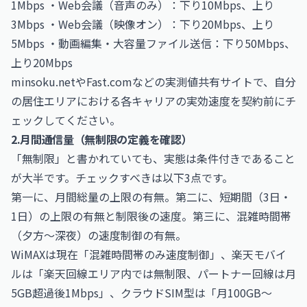
1Mbps ・Web会議（音声のみ）：下り10Mbps、上り
3Mbps ・Web会議（映像オン）：下り20Mbps、上り
5Mbps ・動画編集・大容量ファイル送信：下り50Mbps、
上り20Mbps
minsoku.netやFast.comなどの実測値共有サイトで、自分
の居住エリアにおける各キャリアの実効速度を契約前にチ
ェックしてください。
2.月間通信量（無制限の定義を確認）
「無制限」と書かれていても、実態は条件付きであること
が大半です。チェックすべきは以下3点です。
第一に、月間総量の上限の有無。第二に、短期間（3日・
1日）の上限の有無と制限後の速度。第三に、混雑時間帯
（夕方〜深夜）の速度制御の有無。
WiMAXは現在「混雑時間帯のみ速度制御」、楽天モバイ
ルは「楽天回線エリア内では無制限、パートナー回線は月
5GB超過後1Mbps」、クラウドSIM型は「月100GB〜