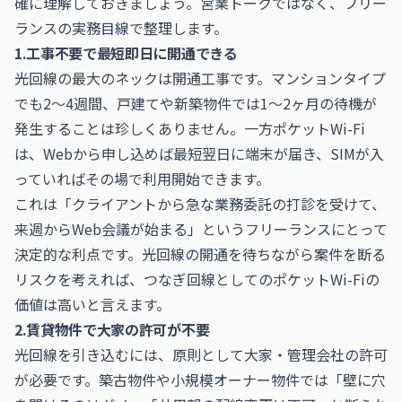
確に理解しておきましょう。営業トークではなく、フリー
ランスの実務目線で整理します。
1.工事不要で最短即日に開通できる
光回線の最大のネックは開通工事です。マンションタイプ
でも2〜4週間、戸建てや新築物件では1〜2ヶ月の待機が
発生することは珍しくありません。一方ポケットWi-Fi
は、Webから申し込めば最短翌日に端末が届き、SIMが入
っていればその場で利用開始できます。
これは「クライアントから急な業務委託の打診を受けて、
来週からWeb会議が始まる」というフリーランスにとって
決定的な利点です。光回線の開通を待ちながら案件を断る
リスクを考えれば、つなぎ回線としてのポケットWi-Fiの
価値は高いと言えます。
2.賃貸物件で大家の許可が不要
光回線を引き込むには、原則として大家・管理会社の許可
が必要です。築古物件や小規模オーナー物件では「壁に穴