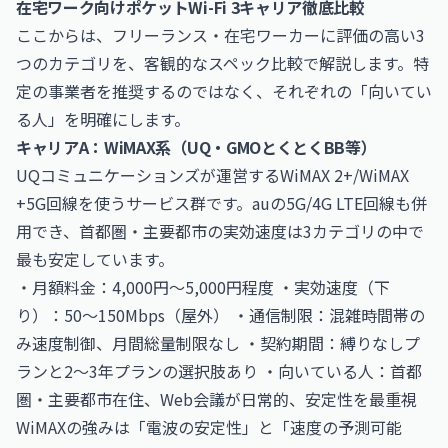
在宅ワーク向けポケットWi-Fi 3キャリア徹底比較
ここからは、フリーランス・在宅ワーカーに評価の高い3
つのカテゴリを、客観的なスペック比較で解説します。特
定の事業者を推奨するのではなく、それぞれの「向いてい
る人」を明確にします。
キャリアA：WiMAX系（UQ・GMOとくとくBB等）
UQコミュニケーションズが運営するWiMAX 2+/WiMAX
+5G回線を使うサービス群です。auの5G/4G LTE回線も併
用でき、首都圏・主要都市の実効速度は3カテゴリの中で
最も安定しています。
・月額料金：4,000円〜5,000円程度 ・実効速度（下
り）：50〜150Mbps（屋外） ・通信制限：混雑時間帯の
み速度制御、月間総量制限なし ・契約期間：縛りなしプ
ランと2〜3年プランの選択肢あり ・向いている人：首都
圏・主要都市在住、Web会議が日常的、安定性を最重視
WiMAXの強みは「電波の安定性」と「速度の予測可能