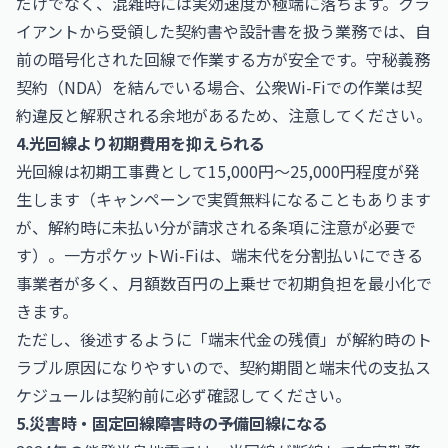
だけでなく、混雑時には実効速度が極端に落ちます。クラ
イアントから受領した契約書や設計書を扱う業務では、自
前の暗号化された回線で作業する方が安全です。守秘義務
契約（NDA）を結んでいる場合、公衆Wi-Fiでの作業は契
約違反と解釈される余地があるため、注意してください。
4.光回線より初期費用を抑えられる
光回線は初期工事費として15,000円〜25,000円程度が発
生します（キャンペーンで実質無料になることもあります
が、解約時に未払い分が請求される条項に注意が必要で
す）。一方ポケットWi-Fiは、端末代を分割払いにできる
事業者が多く、月額数百円の上乗せで初期負担を最小化で
きます。
ただし、後述するように「端末代金の残債」が解約時のト
ラブル原因になりやすいので、契約期間と端末代の支払ス
ケジュールは契約前に必ず確認してください。
5.災害時・固定回線障害時の予備回線になる