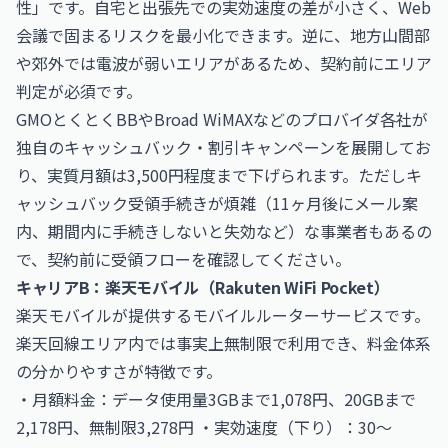
性」です。自宅と出張先での実効速度の差が小さく、Web
会議で固まるリスクを最小化できます。逆に、地方山間部
や郊外では電波が弱いエリアがあるため、契約前にエリア
判定が必須です。
GMOとくとくBBやBroad WiMAXなどのプロバイダ各社が
独自のキャッシュバック・割引キャンペーンを展開してお
り、実質月額は3,500円程度まで下げられます。ただしキ
ャッシュバック受領手続きが煩雑（11ヶ月後にメール案
内、期間内に手続きしないと失効など）な事業者もあるの
で、契約前に受領フローを確認してください。
キャリアB：楽天モバイル（Rakuten WiFi Pocket）
楽天モバイルが提供するモバイルルーターサービスです。
楽天回線エリア内では事実上無制限で利用でき、料金体系
の分かりやすさが特徴です。
・月額料金：データ使用量3GBまで1,078円、20GBまで
2,178円、無制限3,278円 ・実効速度（下り）：30〜