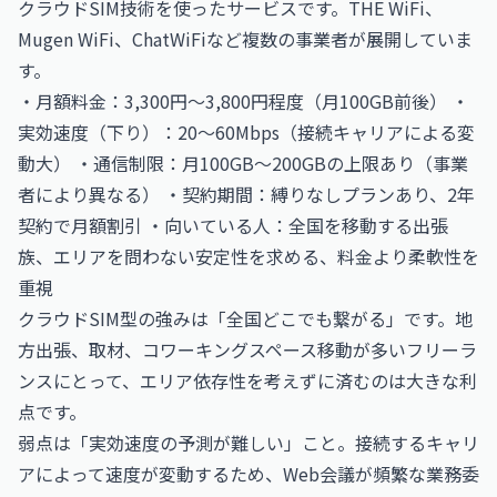
クラウドSIM技術を使ったサービスです。THE WiFi、
Mugen WiFi、ChatWiFiなど複数の事業者が展開していま
す。
・月額料金：3,300円〜3,800円程度（月100GB前後） ・
実効速度（下り）：20〜60Mbps（接続キャリアによる変
動大） ・通信制限：月100GB〜200GBの上限あり（事業
者により異なる） ・契約期間：縛りなしプランあり、2年
契約で月額割引 ・向いている人：全国を移動する出張
族、エリアを問わない安定性を求める、料金より柔軟性を
重視
クラウドSIM型の強みは「全国どこでも繋がる」です。地
方出張、取材、コワーキングスペース移動が多いフリーラ
ンスにとって、エリア依存性を考えずに済むのは大きな利
点です。
弱点は「実効速度の予測が難しい」こと。接続するキャリ
アによって速度が変動するため、Web会議が頻繁な業務委