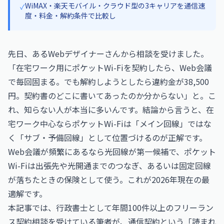
WiMAX・楽天モバイル・クラウド型の3キャリアを通信速
✓
度・料金・解約条件で比較し
先日、あるWebデザイナーさんから相談を受けました。
「在宅ワーク用にポケットWi-Fiを契約したら、Web会議
で毎回固まる。でも解約しようとしたら違約金が38,500
円。契約書のどこに書いてあったのか分からない」と。こ
れ、知らない人が本当に多いんです。結論から言うと、在
宅ワーク中心ならポケットWi-Fiは「メイン回線」ではな
く「サブ・予備回線」として位置づけるのが正解です。
Web会議が頻繁にあるなら光回線が第一候補で、ポケット
Wi-Fiは出張先や光開通までのつなぎ、あるいは固定回線
が落ちたときの保険として使う。これが2026年現在の最
適解です。
本記事では、行政書士として年間100件以上のフリーラン
ス契約相談を受けている筆者が、通信契約という「読まれ