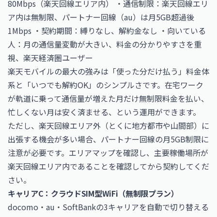
80Mbps（楽天回線エリア内） ・通信制限：楽天回線エリ
ア内は無制限、パートナー回線（au）は月5GB超過後
1Mbps ・契約期間：縛りなし、解約金なし ・向いている
人：月の通信量変動が大きい、料金の分かりやすさを重
視、楽天経済圏ユーザー
楽天モバイルの最大の強みは「使った分だけ払う」料金体
系と「いつでも解約OK」のシンプルさです。在宅ワーク
が軌道に乗って通信量が増えた月だけ無制限料金を払い、
忙しくない月は安く済ませる、という運用ができます。
ただし、楽天回線エリア外（とくに地方都市や山間部）に
出張する機会が多い場合、パートナー回線の月5GB制限に
注意が必要です。エリアマップを確認し、主要稼働場所が
楽天回線エリア内であることを確認してから契約してくだ
さい。
キャリアC：クラウドSIM型WiFi（無制限プラン）
docomo・au・SoftBankの3キャリアを自動で切り替える