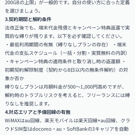
200GBの上限」が一般的です。自分の使い方に合った定義
を選びましょう。
3.契約期間と解約条件
法改正後でも、端末代金残債とキャンペーン特典返還で実
質的な縛りが残ります。以下を必ず確認してください。
・最低利用期間の有無（縛りなしプランの存在） ・端末
代金の支払スケジュール（一括・分割・実質無料の内訳）
・キャンペーン特典の適用条件と取り消し時の返還額 ・
初期契約解除制度（契約から8日以内の無条件解約）の対
象か否か
縛りなしプランは月額料金が500〜1,000円高めですが、
解約時のトラブルリスクを考えると、フリーランスには縛
りなしを推奨します。
4.対応エリアと予備回線の有無
WiMAXはau回線、楽天モバイルは楽天回線+au回線、クラ
ウドSIM型はdocomo・au・SoftBankの3キャリアを自動