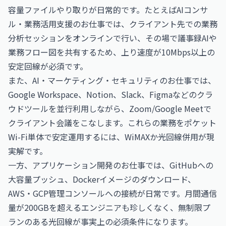
容量ファイルやり取りが日常的です。たとえば
AIコンサ
ル・業務活用支援のお仕事
では、クライアント先での業務
分析セッションをオンラインで行い、その場で議事録AIや
業務フロー図を共有するため、上り速度が10Mbps以上の
安定回線が必須です。
また、
AI・マーケティング・セキュリティのお仕事
では、
Google Workspace、Notion、Slack、Figmaなどのクラ
ウドツールを並行利用しながら、Zoom/Google Meetで
クライアント会議をこなします。これらの業務をポケット
Wi-Fi単体で安定運用するには、WiMAXか光回線併用が現
実解です。
一方、
アプリケーション開発のお仕事
では、GitHubへの
大容量プッシュ、Dockerイメージのダウンロード、
AWS・GCP管理コンソールへの接続が日常です。月間通信
量が200GBを超えるエンジニアも珍しくなく、無制限プ
ランのある光回線が事実上の必須条件になります。