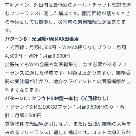
在宅メイン、外出時は最低限のメール・チャット確認で済
むフリーランスに適した構成です。固定回線が落ちたとき
の予備としても機能し、災害時の業務継続性が高まりま
す。
パターンB：光回線+WiMAX出張用
・光回線：月額4,500円 ・WiMAX縛りなしプラン：月額
4,500円 ・合計：月額9,000円
出張先でもWeb会議や動画編集をこなす必要があるフリ
ーランスに適した構成です。月額は上がりますが、業務委
託の受注幅が広がり、地方クライアントとの関係構築がし
やすくなります。
パターンC：クラウドSIM型一本化（光回線なし）
・クラウドSIM型100GBプラン：月額3,500円のみ ・合
計：月額3,500円
賃貸物件で光回線が引けない、または出張が業務の大半を
占めるフリーランスに適した構成です。コストは抑えられ