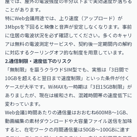
屋では、屋外の電波強度の半分以下まで実効速度が落ちる
ことがあります。
特にWeb会議用途では、上り速度（アップロード）が
3Mbpsを下回ると映像と音声が安定しなくなります。事前
に住居の電波状況を必ず確認してください。多くのキャリ
アは無料の電波測定サービスや、契約後一定期間内の解約
に対応するクーリングオフ的な制度を用意しています。
2.通信制限・速度低下のリスク
「無制限」を謳うクラウドSIM型でも、実態は「3日間で
10GBを超えると翌日まで速度制限」といった条件が付く
ケースが大半です。WiMAXも一時期は「3日15GB制限」が
ありましたが、現在は緩和され、混雑時間帯の速度低下に
変わっています。
Web会議1時間あたりの通信量はおおむね600MB〜1GB、
動画編集の素材ダウンロードや大容量ファイル送信を加味
すると、在宅ワークの月間通信量は50GB〜100GBに達す