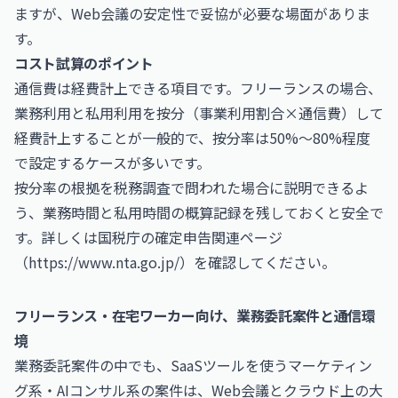
ますが、Web会議の安定性で妥協が必要な場面がありま
す。
コスト試算のポイント
通信費は経費計上できる項目です。フリーランスの場合、
業務利用と私用利用を按分（事業利用割合×通信費）して
経費計上することが一般的で、按分率は50%〜80%程度
で設定するケースが多いです。
按分率の根拠を税務調査で問われた場合に説明できるよ
う、業務時間と私用時間の概算記録を残しておくと安全で
す。詳しくは国税庁の確定申告関連ページ
（
https://www.nta.go.jp/
）を確認してください。
フリーランス・在宅ワーカー向け、業務委託案件と通信環
境
業務委託案件の中でも、SaaSツールを使うマーケティン
グ系・AIコンサル系の案件は、Web会議とクラウド上の大