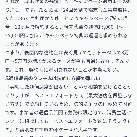
それが「端末代金の残債」と「キャンペーン適用条件の取
り消し」です。たとえば「24回分割で端末代金実質無料、
ただし36ヶ月利用が条件」というキャンペーン契約の場
合、12ヶ月で解約すると、端末代金の残債15,000円〜
25,000円に加え、キャンペーン特典の返還を求められる
ことがあります。
つまり、表面的な違約金は安く見えても、トータルで3万
円〜5万円の請求が来るケースが今も普通に存在するんで
す。これ、契約時に説明されないことが本当に多い。
5.通信品質のクレームは法的に立証が難しい
「契約した通信速度が出ない」という相談を受けることが
ありますが、ベストエフォート方式（最大速度を保証しな
い方式）で契約しているため、法的に争うのは極めて困難
です。事業者の通信品質開示義務は限定的で、消費生活セ
ンターに相談しても「ベストエフォート契約はそういうも
の」と説明されて終わるケースが大半です。