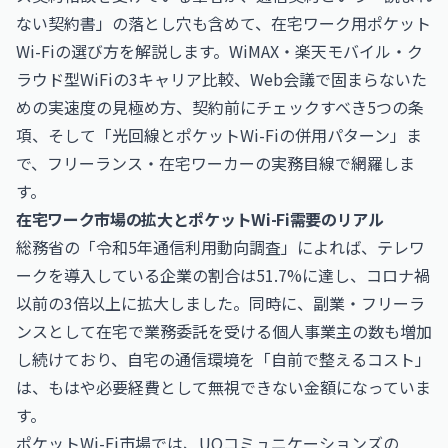
ない契約書」の落とし穴も含めて、在宅ワーク用ポケット
Wi-Fiの選び方を解説します。WiMAX・楽天モバイル・ク
ラウド型WiFiの3キャリア比較、Web会議で固まらないた
めの実速度の見極め方、契約前にチェックすべき5つの条
項、そして「光回線とポケットWi-Fiの併用パターン」ま
で、フリーランス・在宅ワーカーの実務目線で網羅しま
す。
在宅ワーク市場の拡大とポケットWi-Fi需要のリアル
総務省の「令和5年通信利用動向調査」によれば、テレワ
ークを導入している企業の割合は51.7%に達し、コロナ禍
以前の3倍以上に拡大しました。同時に、副業・フリーラ
ンスとして在宅で業務委託を受ける個人事業主の数も増加
し続けており、自宅の通信環境を「自前で整えるコスト」
は、もはや必要経費として無視できない金額になっていま
す。
ポケットWi-Fi市場では、UQコミュニケーションズの