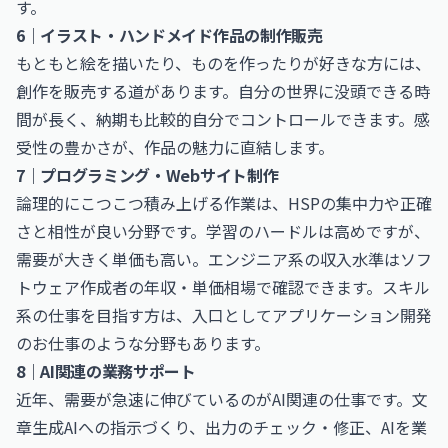
す。
6｜イラスト・ハンドメイド作品の制作販売
もともと絵を描いたり、ものを作ったりが好きな方には、
創作を販売する道があります。自分の世界に没頭できる時
間が長く、納期も比較的自分でコントロールできます。感
受性の豊かさが、作品の魅力に直結します。
7｜プログラミング・Webサイト制作
論理的にこつこつ積み上げる作業は、HSPの集中力や正確
さと相性が良い分野です。学習のハードルは高めですが、
需要が大きく単価も高い。エンジニア系の収入水準は
ソフ
トウェア作成者の年収・単価相場
で確認できます。スキル
系の仕事を目指す方は、入口として
アプリケーション開発
のお仕事
のような分野もあります。
8｜AI関連の業務サポート
近年、需要が急速に伸びているのがAI関連の仕事です。文
章生成AIへの指示づくり、出力のチェック・修正、AIを業