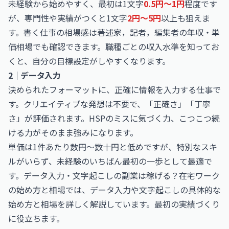
未経験から始めやすく、最初は1文字
0.5円〜1円
程度です
が、専門性や実績がつくと1文字
2円〜5円
以上も狙えま
す。書く仕事の相場感は
著述家，記者，編集者の年収・単
価相場
でも確認できます。職種ごとの収入水準を知ってお
くと、自分の目標設定がしやすくなります。
2｜データ入力
決められたフォーマットに、正確に情報を入力する仕事で
す。クリエイティブな発想は不要で、「正確さ」「丁寧
さ」が評価されます。HSPのミスに気づく力、こつこつ続
ける力がそのまま強みになります。
単価は1件あたり数円〜数十円と低めですが、特別なスキ
ルがいらず、未経験のいちばん最初の一歩として最適で
す。
データ入力・文字起こしの副業は稼げる？在宅ワーク
の始め方と相場
では、データ入力や文字起こしの具体的な
始め方と相場を詳しく解説しています。最初の実績づくり
に役立ちます。