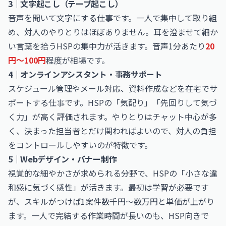
3｜文字起こし（テープ起こし）
音声を聞いて文字にする仕事です。一人で集中して取り組
め、対人のやりとりはほぼありません。耳を澄ませて細か
い言葉を拾うHSPの集中力が活きます。音声1分あたり
20
円〜100円
程度が相場です。
4｜オンラインアシスタント・事務サポート
スケジュール管理やメール対応、資料作成などを在宅でサ
ポートする仕事です。HSPの「気配り」「先回りして気づ
く力」が高く評価されます。やりとりはチャット中心が多
く、決まった担当者とだけ関わればよいので、対人の負担
をコントロールしやすいのが特徴です。
5｜Webデザイン・バナー制作
視覚的な細やかさが求められる分野で、HSPの「小さな違
和感に気づく感性」が活きます。最初は学習が必要です
が、スキルがつけば1案件数千円〜数万円と単価が上がり
ます。一人で完結する作業時間が長いのも、HSP向きで