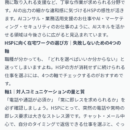
務に取り入れる支援など、丁寧な作業が求められる分野で
す。AIの出力の細かな違和感に気づけるHSPの感性が活き
ます。
AIコンサル・業務活用支援のお仕事
や
AI・マーケテ
ィング・セキュリティのお仕事
のように、AIスキルを活か
せる領域は今後さらに広がると見込まれています。
HSPに向く在宅ワークの選び方｜失敗しないための4つの
軸
職種が分かっても、「どれを選べばいいか分からない」と
迷ってしまいますよね。HSPの方が消耗せずに続けられる
仕事を選ぶには、4つの軸でチェックするのがおすすめで
す。
軸1｜対人コミュニケーションの量と質
「電話や通話が必須か」「常に即レスを求められるか」を
必ず確認しましょう。HSPにとって、突然の電話や常時の
即レス要求は大きなストレス源です。チャット・メール中
心で、自分のタイミングで返信できる仕事を選ぶと、ぐっ