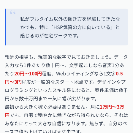
私がフルタイム以外の働き方を経験してきたな
かでも、特に「HSP気質の方に向いている」と
感じるのが在宅ワークです。
報酬の相場も、現実的な数字で見ておきましょう。データ
入力なら1件あたり数十円〜、文字起こしなら音声1分あ
たり
20円〜100円
程度、Webライティングなら1文字
0.5
円〜3円
程度が一般的なスタート地点です。デザインやプ
ログラミングといったスキル系になると、案件単価は数千
円から数十万円まで一気に幅が広がります。
最初から大きく稼ぐ必要はありません。月に
1万円〜3万
円
でも、自宅で穏やかに働きながら得られたなら、それは
あなたにとって大きな自信になります。焦らず、自分のペ
ースで積み上げていけば大丈夫です。