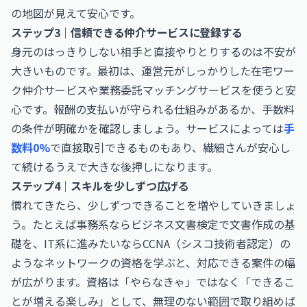
の地図が見えて安心です。
ステップ3｜信頼できる仲介サービスに登録する
身元のはっきりしない相手と直接やりとりするのは不安が
大きいものです。最初は、運営元がしっかりした在宅ワー
ク仲介サービスや業務委託マッチングサービスを使うと安
心です。報酬の支払いが守られる仕組みがあるか、手数料
の条件が明確かを確認しましょう。サービスによっては
手
数料0%
で直接取引できるものもあり、繊細さんが安心し
て続けるうえで大きな後押しになります。
ステップ4｜スキルを少しずつ広げる
慣れてきたら、少しずつできることを増やしていきましょ
う。たとえば事務系なら
ビジネス文書検定
で文書作成の基
礎を、IT系に進みたいなら
CCNA（シスコ技術者認定）
の
ようなネットワークの資格を学ぶと、対応できる案件の幅
が広がります。資格は「やらなきゃ」ではなく「できるこ
とが増える楽しみ」として、無理のない範囲で取り組めば