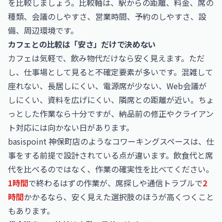
を比較しましょう。比較軸は、駅からの距離、料金、席の
種類、会議のしやすさ、営業時間、予約のしやすさ、設
備、周辺環境です。
カフェとの比較は「安さ」だけで決めない
カフェは気軽で、飲み物代だけなら安く見えます。ただ
し、仕事場として見ると不確定要素が多いです。混雑して
座れない、長居しにくい、電源席が少ない、Web会議が
しにくい、資料を広げにくい、隣席との距離が近い。ちょ
っとした作業なら十分ですが、納品前の修正やクライアン
ト対応には向かない日があります。
basispoint 神保町店のようなコワーキングスペースは、仕
事をする前提で設計されている点が違います。飲食代と席
代を比べるのではなく、作業の確実性を比べてください。
1時間
で終わるはずの作業が、席探しや通信トラブルで
2
時間
かかるなら、安く見えた選択肢のほうが高くつくこと
もあります。