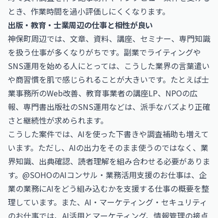
とき、作業時間を過小評価しにくくなります。
出版・教育・士業周辺の仕事と相性が良い
神保町周辺では、文章、資料、講座、セミナー、専門知識
を扱う仕事が多くなりがちです。副業でライティングや
SNS運用を始める人にとっては、こうした業界の言葉遣い
や商習慣を肌で感じられることが大きいです。たとえば士
業事務所のWeb改善、教育事業者の講座LP、NPOの広
報、専門書出版社のSNS運用などは、派手なバズより正確
さと継続性が求められます。
こうした案件では、AIを使った下書きや調査補助も増えて
います。ただし、AIの出力をそのまま使うのではなく、業
界知識、出典確認、読者理解を組み合わせる必要がありま
す。@SOHOの
AIコンサル・業務活用支援のお仕事
は、企
業の業務にAIをどう組み込むかを支援する仕事の概要を整
理しています。また、
AI・マーケティング・セキュリティ
のお仕事
では、AI活用とマーケティング、情報管理の接点