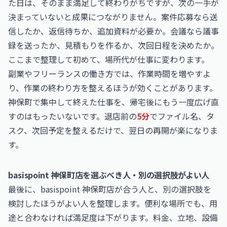
た日は、そのまま満足して終わりがちですが、次の一手が
決まっていないと成果につながりません。案件応募なら送
信したか、返信待ちか、追加資料が必要か。会議なら議事
録を送ったか、見積もりを作るか、次回日程を決めたか。
ここまで整理して初めて、場所代が仕事に変わります。
副業やフリーランスの働き方では、作業時間を増やすよ
り、作業の終わり方を整えるほうが効くことがあります。
神保町で集中して終えた仕事を、帰宅後にもう一度広げ直
すのはもったいないです。退店前の
5分
でファイル名、タ
スク、次回予定を整えるだけで、翌日の再開が楽になりま
す。
basispoint 神保町店を選ぶべき人・別の選択肢がよい人
最後に、basispoint 神保町店が合う人と、別の選択肢を
検討したほうがよい人を整理します。便利な場所でも、用
途と合わなければ満足度は下がります。料金、立地、設備