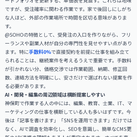
ートフォリオを更新する、単価表を見直す。これらは地味
ですが、受注確率に関わる作業です。家で後回しにしがち
な人ほど、外部の作業場所で時間を区切る意味がありま
す。
@SOHOの特徴として、受発注の入口を作りながら、フリ
ーランスや副業人材が自分の専門性を見せやすい点があり
ます。特に
手数料0%
で直接契約を前提に仕事を組み立て
られることは、継続案件を考えるうえで重要です。手数料
が引かれない分、価格交渉では作業範囲、納期、修正回
数、連絡方法を明確にし、安さだけで選ばれない提案を作
る必要があります。
AI・開発・編集の周辺領域は横断提案しやすい
神保町で作業する人の中には、編集、教育、士業、IT、マ
ーケティングの仕事を横断している人も多いはずです。今
後は「記事を書けます」「SNSを運用できます」だけでは
なく、AIで調査を効率化し、SEOを意識し、簡単なCMS更