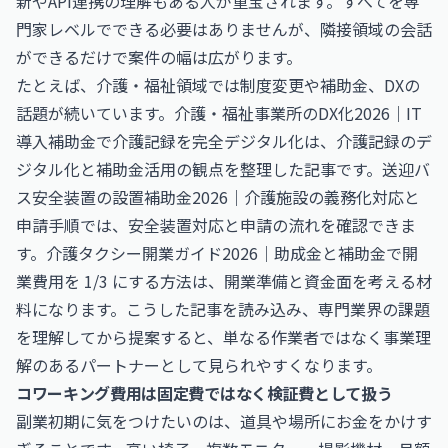
新やAPI連携の理解もある人が重宝されます。すべてを専
門家レベルでできる必要はありませんが、隣接領域の会話
ができるだけで案件の幅は広がります。
たとえば、介護・福祉領域では制度変更や補助金、DXの
話題が続いています。
介護・福祉事業所のDX化2026｜IT
導入補助金で介護記録を完全デジタル化
は、介護記録のデ
ジタル化と補助金活用の観点を整理した記事です。
送迎バ
ス安全装置の設置補助金2026｜介護施設の義務化対応と
申請手順
では、安全装置対応と申請の流れを確認できま
す。
介護タクシー開業ガイド2026｜助成金と補助金で開
業費用を 1/3 にする方法
は、開業準備と資金面を考える材
料になります。こうした記事を読み込み、専門業界の課題
を理解してから提案すると、単なる作業者ではなく事業理
解のあるパートナーとして見られやすくなります。
コワーキング費用は固定費ではなく検証費として扱う
副業初期に気をつけたいのは、道具や場所にお金をかけす