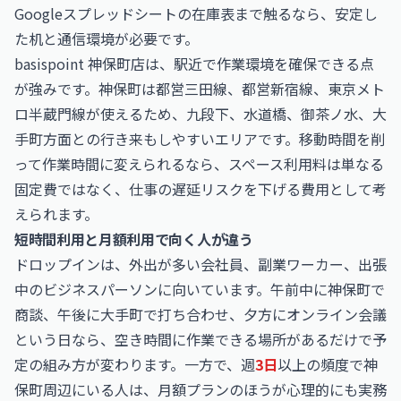
Googleスプレッドシートの在庫表まで触るなら、安定し
た机と通信環境が必要です。
basispoint 神保町店は、駅近で作業環境を確保できる点
が強みです。神保町は都営三田線、都営新宿線、東京メト
ロ半蔵門線が使えるため、九段下、水道橋、御茶ノ水、大
手町方面との行き来もしやすいエリアです。移動時間を削
って作業時間に変えられるなら、スペース利用料は単なる
固定費ではなく、仕事の遅延リスクを下げる費用として考
えられます。
短時間利用と月額利用で向く人が違う
ドロップインは、外出が多い会社員、副業ワーカー、出張
中のビジネスパーソンに向いています。午前中に神保町で
商談、午後に大手町で打ち合わせ、夕方にオンライン会議
という日なら、空き時間に作業できる場所があるだけで予
定の組み方が変わります。一方で、週
3日
以上の頻度で神
保町周辺にいる人は、月額プランのほうが心理的にも実務