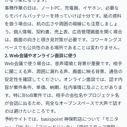
事務作業の日は、ノートPC、充電器、イヤホン、必要な
らモバイルバッテリーを持っていけば十分です。紙の資料
を扱う場合は、机の広さや周囲の視線にも注意しましょ
う。個人情報、契約書、売上表、広告管理画面を開く場合
は、画面の向きと覗き見対策が必要です。コワーキングス
ペースでも公共性のある場所であることは変わりません。
2. Web会議やオンライン面談に使う
Web会議で使う場合は、音声環境と背景が重要です。相手
に聞こえる声、周囲に漏れる声、画面に映る背景、通信の
安定性を確認してください。オンライン面談では、話す内
容が案件条件、単価、納期、社内事情に及ぶことがありま
す。特にBtoB案件では、相手の会社名やプロジェクト名
が会話に出るため、完全なオープンスペースで大声で話す
のは避けたいところです。
予約サイトでは、basispoint 神保町店について「モニタ
ー」「Wi-Fi」「フリードリンク」「受付スタッフ常駐」