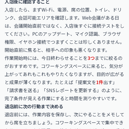
入店後に確認すること
入店したら、まずWi-Fi、電源、席の位置、トイレ、ドリ
ンク、会話可能エリアを確認します。Web会議がある日
は、会議開始直前ではなく、入店後すぐに接続テストをし
てください。PCのアップデート、マイク認識、ブラウザ
権限、イヤホン接続でつまずくことは珍しくありません。
開始直前に焦ると、相手への印象も悪くなります。
作業開始時には、今日終わらせることを
3つ
までに絞るの
がおすすめです。コワーキングスペースに来ると、気分が
上がってあれもこれもやりたくなりますが、目的が広がる
と成果が薄くなります。たとえば「提案文を
1件
出す」
「請求書を送る」「SNSレポートを更新する」のように、
完了条件が見える作業にすると時間を測りやすいです。
退店前に次の行動まで決める
退店前には、作業内容を保存し、次にやることをメモして
から席を立ちましょう。コワーキングスペースで集中でき