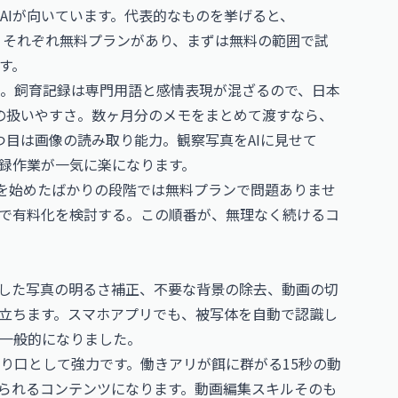
AIが向いています。代表的なものを挙げると、
主力です。それぞれ無料プランがあり、まずは無料の範囲で試
す。
さ。飼育記録は専門用語と感情表現が混ざるので、日本
の扱いやすさ。数ヶ月分のメモをまとめて渡すなら、
つ目は画像の読み取り能力。観察写真をAIに見せて
録作業が一気に楽になります。
を始めたばかりの段階では無料プランで問題ありませ
で有料化を検討する。この順番が、無理なく続けるコ
した写真の明るさ補正、不要な背景の除去、動画の切
役立ちます。スマホアプリでも、被写体を自動で認識し
一般的になりました。
り口として強力です。働きアリが餌に群がる15秒の動
見られるコンテンツになります。動画編集スキルそのも