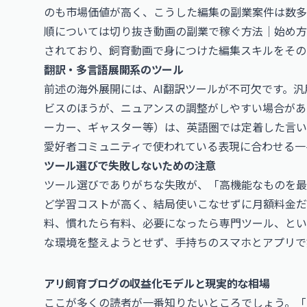
のも市場価値が高く、こうした編集の副業案件は数多
順については
切り抜き動画の副業で稼ぐ方法｜始め方
されており、飼育動画で身につけた編集スキルをその
翻訳・多言語展開系のツール
前述の海外展開には、AI翻訳ツールが不可欠です。汎
ビスのほうが、ニュアンスの調整がしやすい場合があ
ーカー、ギャスター等）は、英語圏では定着した言い
愛好者コミュニティで使われている表現に合わせる一
ツール選びで失敗しないための注意
ツール選びでありがちな失敗が、「高機能なものを最
ど学習コストが高く、結局使いこなせずに月額料金
料、慣れたら有料、必要になったら専門ツール、とい
な環境を整えようとせず、手持ちのスマホとアプリで
アリ飼育ブログの収益化モデルと現実的な相場
ここが多くの読者が一番知りたいところでしょう。「