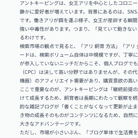
アントキーピングは、女王アリを中心としたコロニー
静かに愛好者が増えています。背景にあるのは、SN
です。働きアリが餌を運ぶ様子、女王が産卵する瞬間
強い中毒性があります。つまり、「見ていて飽きない
るわけです。
検索市場の観点で見ると、「アリ 飼育 方法」「アリ 
ードは、検索ボリューム自体は中規模ですが、丁寧に
が参入していないニッチだからこそ、個人ブログでも
（CPC）は決して高い分野ではありませんが、その
機器）のアフィリエイト需要があり、購買意欲の高い
ここで重要なのが、アントキーピングは「継続前提の
けて成長するため、飼育者は長期にわたって観察を続
的な雑記ブログが「書くことがなくなって更新が止ま
き物の成長そのものがコンテンツになるため、自然に
大きなアドバンテージです。
ただし、市場が小さいぶん、「ブログ単体で生活費を