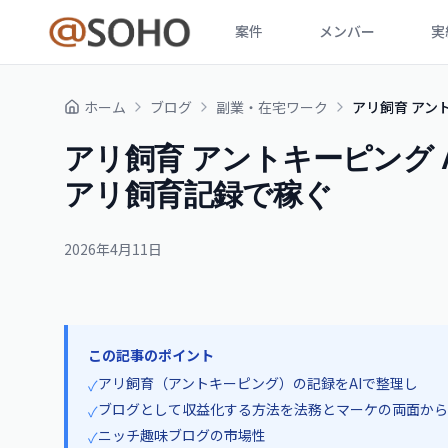
案件
メンバー
実
ホーム
ブログ
副業・在宅ワーク
アリ飼育 アント
アリ飼育 アントキーピング AI
アリ飼育記録で稼ぐ
2026年4月11日
この記事のポイント
アリ飼育（アントキーピング）の記録をAIで整理し
✓
ブログとして収益化する方法を法務とマーケの両面から
✓
ニッチ趣味ブログの市場性
✓