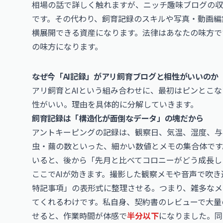
相場の話で詳しく触れますが、ニッチ趣味ブログの収
です。その代わり、飼育記録のスキルや写真・動画編
横展開できる資産になります。法律はあなたの味方で
の味方になります。
なぜ今「AI記録」がアリ飼育ブログと相性がいいのか
アリ飼育とAIという組み合わせに、最初はピンとこ
性がいい。理由を具体的に分解していきます。
飼育記録は「構造化が面倒なデータ」の塊だから
アントキーピングの記録は、観察日、気温、湿度、与
虫・繭の数といった、細かい数値とメモの集合体です
いると、後から「先月と比べてコロニーがどう成長し
ここでAIが効きます。撮影した観察メモや音声で吹き
特記事項」の表形式に整理させる。つまり、雑多なメ
てくれるわけです。私自身、契約書のレビューで大量
せると、作業時間が体感で
半分以下
になりました。同