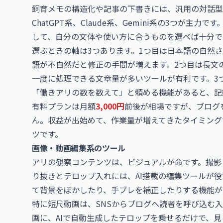
飼育メモの構造化や記事の下書きには、汎用の対話型
ChatGPT系、Claude系、Gemini系の3つが
して、自分の文体や使い方に合うものを選べば十分で
選ぶときの軸は3つあります。1つ目は日本語の自然
語が不自然だと修正の手間が増えます。2つ目は長文
一度に処理できる文章量が多いツールが有利です。3
「働きアリの数を数えて」と頼める機能があると、記
有料プランは月額
3,000円
前後が相場ですが、ブログ
ん。収益が出始めて、作業量が増えてきたタイミング
ツです。
画像・動画編集系のツール
アリの観察コンテンツは、ビジュアルが命です。撮影
り抜きとテロップ入れには、AI搭載の編集ツールが
て背景をぼかしたり、手ブレを補正したりする機能が
特に短尺動画は、SNSからブログへ読者を呼び込む入
画に、AIで自動生成したテロップを乗せるだけで、