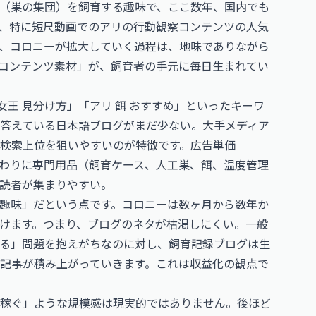
（巣の集団）を飼育する趣味で、ここ数年、国内でも
S、特に短尺動画でのアリの行動観察コンテンツの人気
、コロニーが拡大していく過程は、地味でありながら
コンテンツ素材」が、飼育者の手元に毎日生まれてい
女王 見分け方」「アリ 餌 おすすめ」といったキーワ
答えている日本語ブログがまだ少ない。大手メディア
検索上位を狙いやすいのが特徴です。広告単価
代わりに専門用品（飼育ケース、人工巣、餌、温度管理
読者が集まりやすい。
趣味」だという点です。コロニーは数ヶ月から数年か
けます。つまり、ブログのネタが枯渇しにくい。一般
る」問題を抱えがちなのに対し、飼育記録ブログは生
記事が積み上がっていきます。これは収益化の観点で
稼ぐ」ような規模感は現実的ではありません。後ほど