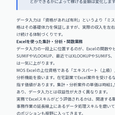
とができるかによって稼げる金額は変化しま
データ入力は「資格があれば有利」というより「ミス
格はその基礎体力を保証しますが、実際の収入を左右
け続ける体制づくりです。
Excelを使った集計・分析・関数業務
データ入力の一段上に位置するのが、Excelの関数
SUMIFやVLOOKUP、最近ではXLOOKUPやSU
は一気に上がります。
MOS Excelの上位資格である「エキスパート（上
分析機能を扱います。在宅副業でExcel案件を受け
指す価値があります。集計・分析案件の単価は時給1,5
あり、データ入力とは収益性が大きく異なります。
実務でExcelスキルがどう評価されるかは、関連す
事務作業の延長線上にあるデータ処理スキルを磨いて
のポジションも視野に入ってきます。