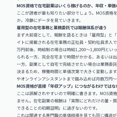
MOS資格で在宅副業はいくら稼げるのか、年収・単価
ここが読者が最も知りたい部分でしょう。MOS資格
か。冷静にデータを見ていきます。
雇用型の在宅事務と業務委託では報酬体系が違う
まず大前提として、報酬を語るときは「雇用型」と「
イトに掲載される在宅事務の正社員・契約社員求人で
万円前後、時給制の場合は時給1,200〜1,800円
られる一方、完全在宅まで時間がかかる、あるいは出
一方、副業として自宅で完結させたい場合は業務委託
決まるため、稼働時間と単価次第で大きく変動します。
やオンラインアシスタントまで踏み込めば月数万円〜
MOS資格が直接「年収アップ」につながるわけではな
ここは誤解されやすいので明確に書きます。MOS資
ません。在宅副業の報酬は「実際にどれだけの量・質
できることの初期証明」に過ぎないのです。
これは関連する専門職の単価相場を見ても同じ構造が