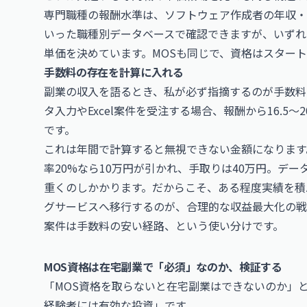
専門職種の報酬水準は、
ソフトウェア作成者の年収・
いった職種別データベースで確認できますが、いずれ
単価を決めています。MOSも同じで、資格はスター
手数料の存在を計算に入れる
副業の収入を語るとき、私が必ず指摘するのが手数料
タ入力やExcel案件を受注する場合、報酬から16.
です。
これは年間で計算すると無視できない金額になります
率20%なら10万円が引かれ、手取りは40万円。デ
重くのしかかります。だからこそ、ある程度実績を積
グサービスへ移行するのが、合理的な収益最大化の戦
案件は手数料の安い経路、という使い分けです。
MOS資格は在宅副業で「必須」なのか、検証する
「MOS資格を取らないと在宅副業はできないのか」
経験者には有効な投資」です。