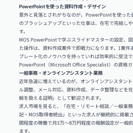
PowerPointを使った資料作成・デザイン
意外と見落とされがちなのが、PowerPointを使
のブラッシュアップといった仕事は、在宅で完結しや
す。
MOS PowerPointで学ぶスライドマスターの設定
た操作は、資料作成案件で即戦力になります。1案件あた
プレート化のノウハウを持っていれば効率的に受注で
PowerPoint（Microsoft Office Specialist）
の資格ガ
一般事務・オンラインアシスタント業務
近年急速に増えているのが、オンラインアシスタント
ル調整、メール対応、資料作成、データ整理などを在宅で
般を扱える証明」として歓迎されます。
求人市場を見ると、「在宅・リモート相談／一般事務／
記・MOS取得者続出」といった求人が継続的に掲載さ
間程度の稼働で月3万〜8万円程度の報酬設定が一般
ます。