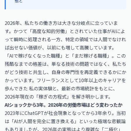
態と
2026年、私たちの働き方は大きな分岐点に立っていま
す。かつて「高度な知的労働」とされていた仕事がAIによ
って瞬時に処理される一方、特定の領域では人間でなけれ
ば出せない価値が、以前にも増して高騰しています。
「AIで稼げなくなった職種」と「まだ稼げる職種」。この
残酷なまでの格差は、単なる技術の問題ではなく、私たち
がどう技術と共生し、自身の専門性を再定義できるかにか
かっています。フリーランスとして10年以上のキャリアを
歩んできた 私の実体験と、最新の市場統計をもとに、
2026年現在の「稼ぎの方程式」を解き明かします。
AIショックから3年。2026年の労働市場はどう変わったか
2023年に
ChatGPT
が社会現象となってから3年余り。当初
は「AIが人間を完全に置き換える」といった極端な悲観論
もありましたが、2026年の実態はより複雑な「二極化」