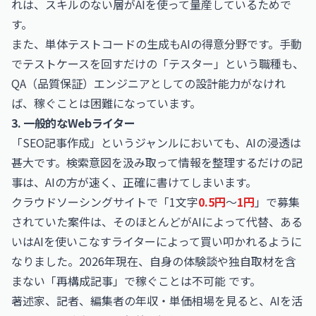
れは、スキルのない層がAIを使って量産しているためで
す。
また、単体テストコードの生成もAIの得意分野です。手動
でテストケースを回すだけの「テスター」という職種も、
QA（品質保証）エンジニアとしての設計能力がなけれ
ば、稼ぐことは困難になっています。
3. 一般的なWebライター
「SEO記事作成」というジャンルにおいても、AIの浸透は
甚大です。検索意図を汲み取って情報を整理するだけの記
事は、AIの方が速く、正確に書けてしまいます。
クラウドソーシングサイトで「1文字
0.5円
〜
1円
」で募集
されていた案件は、そのほとんどがAIによって代替、ある
いはAIを使いこなすライターによって買い叩かれるように
なりました。2026年現在、自身の体験談や独自取材を含
まない「再構成記事」で稼ぐことは不可能 です。
著述家、記者、編集者の年収・単価相場を見ると、AIを活