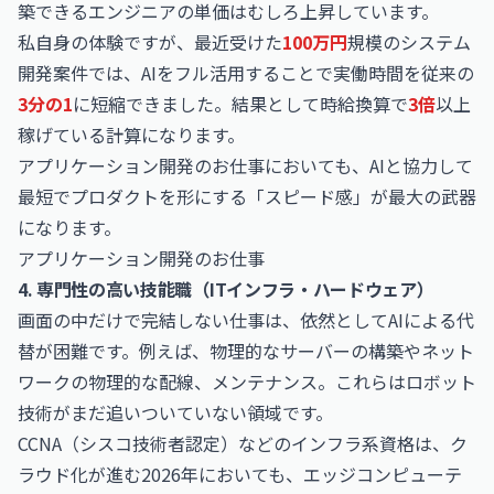
築できるエンジニアの単価はむしろ上昇しています。
私自身の体験ですが、最近受けた
100万円
規模のシステム
開発案件では、AIをフル活用することで実働時間を従来の
3分の1
に短縮できました。結果として時給換算で
3倍
以上
稼げている計算になります。
アプリケーション開発のお仕事においても、AIと協力して
最短でプロダクトを形にする「スピード感」が最大の武器
になります。
アプリケーション開発のお仕事
4. 専門性の高い技能職（ITインフラ・ハードウェア）
画面の中だけで完結しない仕事は、依然としてAIによる代
替が困難です。例えば、物理的なサーバーの構築やネット
ワークの物理的な配線、メンテナンス。これらはロボット
技術がまだ追いついていない領域です。
CCNA（シスコ技術者認定）などのインフラ系資格は、ク
ラウド化が進む2026年においても、エッジコンピューテ