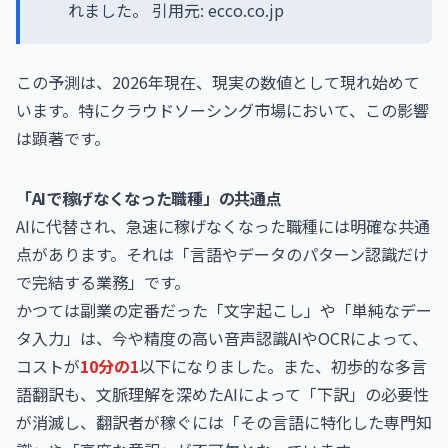
れました。 引用元: ecco.co.jp
この予測は、2026年現在、現実の数値として現れ始めて
います。特にクラウドソーシング市場において、この影響
は顕著です。
「AIで稼げなくなった職種」の共通点
AIに代替され、急速に稼げなくなった職種には明確な共通
点があります。それは「言語やデータのパターン認識だけ
で完結する業務」です。
かつては副業の定番だった「文字起こし」や「単純なデー
タ入力」は、今や精度の高い音声認識AIやOCRによって、
コストが
10分の1
以下になりました。また、初歩的な多言
語翻訳も、文脈理解を深めたAIによって「下訳」の必要性
が消滅し、翻訳者が稼ぐには「その言語に特化した専門知