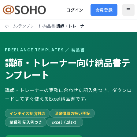
ログイン
会員登録
ホーム
›
テンプレート
›
納品書
›
講師・トレーナー
FREELANCE TEMPLATES ／
納品書
講師・トレーナー向け
納品書
テ
ンプレート
講師・トレーナーの実務に合わせた記入例つき。ダウンロ
ードしてすぐ使えるExcel納品書です。
インボイス制度対応
源泉徴収の扱い明記
業種別 記入例つき
Excel（.xlsx）