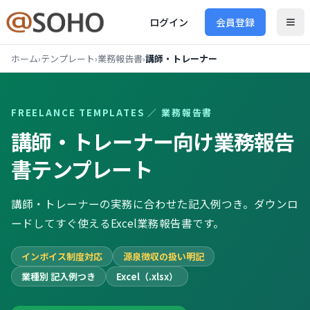
ログイン
会員登録
ホーム
›
テンプレート
›
業務報告書
›
講師・トレーナー
FREELANCE TEMPLATES ／
業務報告書
講師・トレーナー向け
業務報告
書
テンプレート
講師・トレーナーの実務に合わせた記入例つき。ダウンロ
ードしてすぐ使えるExcel業務報告書です。
インボイス制度対応
源泉徴収の扱い明記
業種別 記入例つき
Excel（.xlsx）