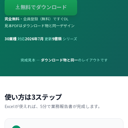
無料でダウンロード
完全無料
・会員登録（無料）ですぐDL
見本PDFはダウンロード物と同一デザイン
30
業種
対応
2026年7月
更新
9
書類
シリーズ
完成見本 —
ダウンロード物と同一
のレイアウトです
使い方は3ステップ
Excelが使えれば、5分で業務報告書が完成します。