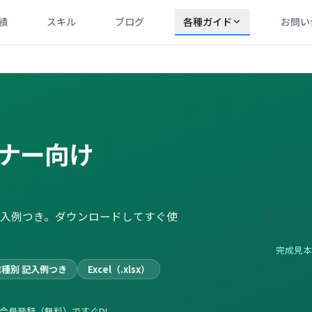
績
スキル
ブログ
各種ガイド
お問い
ナー向け
入例つき。ダウンロードしてすぐ使
完成見本
業種別 記入例つき
Excel（.xlsx）
会員登録（無料）ですぐDL