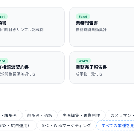
cel
Excel
積書
業務報告書
価相場付きサンプル記載例
稼働時間自動集計
ord
Word
作権譲渡契約書
業務完了報告書
績公開権留保条項付き
成果物一覧付き
ー・編集者
翻訳者・通訳
動画編集・映像制作
カメラマン
SNS・広告運用）
SEO・Webマーケティング
すべての業種を