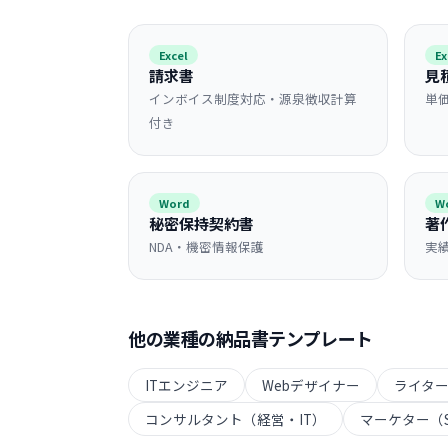
Excel
Ex
請求書
見
インボイス制度対応・源泉徴収計算
単
付き
Word
W
秘密保持契約書
著
NDA・機密情報保護
実
他の業種の
納品書
テンプレート
ITエンジニア
Webデザイナー
ライタ
コンサルタント（経営・IT）
マーケター（