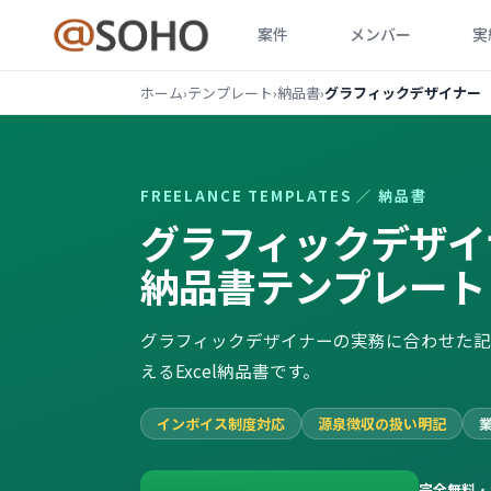
案件
メンバー
実
ホーム
›
テンプレート
›
納品書
›
グラフィックデザイナー
FREELANCE TEMPLATES ／
納品書
グラフィックデザイ
納品書
テンプレート
グラフィックデザイナーの実務に合わせた記
えるExcel納品書です。
インボイス制度対応
源泉徴収の扱い明記
完全無料
・