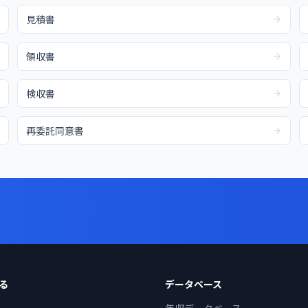
見積書
領収書
検収書
再委託同意書
る
データベース