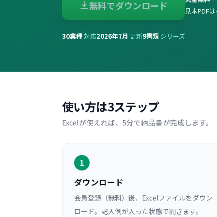
無料でダウンロード
見本PDF
30
業種
対応
2026年7月
更新
9
書類
シリーズ
使い方は3ステップ
Excelが使えれば、5分で納品書が完成します。
1
ダウンロード
会員登録（無料）後、Excelファイルをダウン
ロード。記入例が入った状態で開きます。