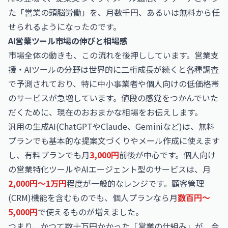
た「営業の頭脳労働」を、月数千円、あるいは無料から任
せられるようになったのです。
AI営業ツール市場の伸びと相場感
市場全体の動きも、この流れを後押ししています。営業支
援・AIツールの分野は世界的に二桁成長が続くと各種調査
で予測されており、特に中小事業者や個人向けの低価格帯
のサービスが急増しています。値段の感覚をつかんでいた
だくために、現在のおおまかな相場をお伝えします。
汎用の生成AI(ChatGPTやClaude、Geminiなど)は、無料
プランでも基本的な提案文づくりやメール作成に使えます
し、有料プランでも月
3,000円
前後が中心です。個人向け
の営業特化ツールやAIエージェント型のサービスは、月
2,000円〜1万円
程度が一般的なレンジです。顧客管理
(CRM)機能を含むものでも、個人プランなら月
数百円〜
5,000円
で使えるものが増えました。
つまり、かつて数十万円かかった「営業の仕組み」が、今