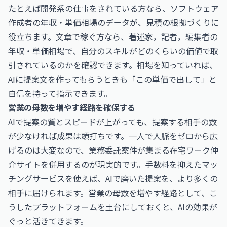
たとえば開発系の仕事をされている方なら、
ソフトウェア
作成者の年収・単価相場
のデータが、見積の根拠づくりに
役立ちます。文章で稼ぐ方なら、
著述家，記者，編集者の
年収・単価相場
で、自分のスキルがどのくらいの価値で取
引されているのかを確認できます。相場を知っていれば、
AIに提案文を作ってもらうときも「この単価で出して」と
自信を持って指示できます。
営業の母数を増やす経路を確保する
AIで提案の質とスピードが上がっても、提案する相手の数
が少なければ成果は頭打ちです。一人で人脈をゼロから広
げるのは大変なので、業務委託案件が集まる在宅ワーク仲
介サイトを併用するのが現実的です。手数料を抑えたマッ
チングサービスを使えば、AIで磨いた提案を、より多くの
相手に届けられます。営業の母数を増やす経路として、こ
うしたプラットフォームを土台にしておくと、AIの効果が
ぐっと活きてきます。