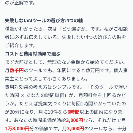
のが正解です。
失敗しないAIツールの選び方:4つの軸
種類がわかったら、次は「どう選ぶか」です。私がご相談
者に必ずお伝えしている、失敗しない4つの選び方の軸を
ご紹介します。
コストと費用対効果で選ぶ
まず大前提として、無理のない金額から始めてください。
月
数千円
のツールでも、年間にすると数万円です。個人事
業主にとって決して小さくありません。
費用対効果の考え方はシンプルです。「そのツールで浮い
た時間 × あなたの時間単価」が、月額料金を上回るかど
うか。たとえば提案文づくりに毎回1時間かかっていたの
が20分になり、月に10件なら
6時間
以上の節約になりま
す。あなたの時間単価が時給
3,000円
なら、それだけで月
1万8,000円
分の価値です。月
3,000円
のツールなら、十分