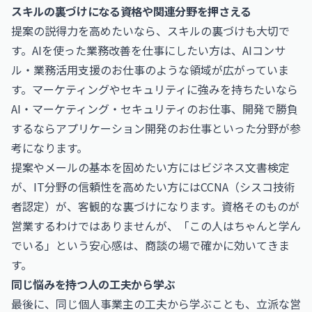
スキルの裏づけになる資格や関連分野を押さえる
提案の説得力を高めたいなら、スキルの裏づけも大切で
す。AIを使った業務改善を仕事にしたい方は、
AIコンサ
ル・業務活用支援のお仕事
のような領域が広がっていま
す。マーケティングやセキュリティに強みを持ちたいなら
AI・マーケティング・セキュリティのお仕事
、開発で勝負
するなら
アプリケーション開発のお仕事
といった分野が参
考になります。
提案やメールの基本を固めたい方には
ビジネス文書検定
が、IT分野の信頼性を高めたい方には
CCNA（シスコ技術
者認定）
が、客観的な裏づけになります。資格そのものが
営業するわけではありませんが、「この人はちゃんと学ん
でいる」という安心感は、商談の場で確かに効いてきま
す。
同じ悩みを持つ人の工夫から学ぶ
最後に、同じ個人事業主の工夫から学ぶことも、立派な営