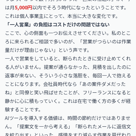
は月
5,000円
以内でそろう時代になったということです。
これは個人事業主にとって、本当に大きな変化です。
「一人営業」の負担はコストだけの問題ではない
ここで、心の側面も一つお伝えさせてください。私のとこ
ろに来られるご相談で多いのが、「営業がつらいのは作業
量だけが理由じゃない」という声です。
一人で営業をしていると、断られたときに受け止めてくれ
る人がいません。提案が通らなかった、見積を出したのに
返事が来ない、そういう小さな落胆を、毎回一人で抱える
ことになります。会社員時代なら「あの案件ダメだった
ね」と同僚と笑い飛ばせたことが、フリーランスになると
静かに心に積もっていく。これは在宅で働く方の多くが経
験することです。
AIツールを導入する価値は、時間の節約だけではありませ
ん。「提案文を一から考える」「断られたメールに返信文
を絞り出す」といった、感情をすり減らす作業を肩代わり