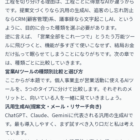
工程を切り分ける理由は、工程ごとに得意なAIが違うから
です。提案文づくりなら汎用の生成AI、追客のし忘れ防止
ならCRM(顧客管理)系、議事録なら文字起こしAI、という
ように、目的に合った種類を選ぶ必要があります。
逆に言えば、「営業全部をこれ一つで」とうたう万能ツー
ルに飛びつくと、機能が多すぎて使いこなせず、結局お金
だけ払って眠らせてしまうことになりがちです。次の章で
は、種類ごとに比較していきます。
営業AIツールの種類別比較と選び方
ここからが本題です。個人事業主が営業活動に使えるAIツ
ールを、5つのタイプに分けて比較します。それぞれのメ
リットと、向いている人を一緒に見ていきましょう。
汎用生成AI(提案文・メール・リサーチ向き)
ChatGPT、Claude、Geminiに代表される汎用の生成AIで
す。最も導入しやすく、まず試すべき入り口だと私は考え
ています。