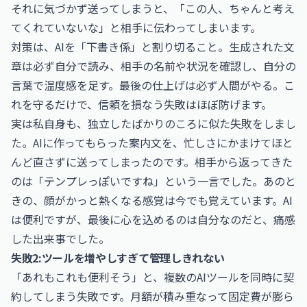
それに気づかず送ってしまうと、「この人、ちゃんと考え
てくれていないな」と相手に伝わってしまいます。
対策は、AIを「下書き係」と割り切ること。生成された文
章は必ず自分で読み、相手の名前や状況を確認し、自分の
言葉で温度感を足す。最後の仕上げは必ず人間がやる。こ
れを守るだけで、信頼を損なう失敗はほぼ防げます。
実は私自身も、独立したばかりのころに似た失敗をしまし
た。AIに作ってもらった案内文を、忙しさにかまけてほと
んど直さずに送ってしまったのです。相手から返ってきた
のは「テンプレっぽいですね」という一言でした。あのと
きの、顔がかっと熱くなる感覚は今でも覚えています。AI
は便利ですが、最後に心を込めるのは自分なのだと、痛感
した出来事でした。
失敗2:ツールを増やしすぎて管理しきれない
「あれもこれも便利そう」と、複数のAIツールを同時に契
約してしまう失敗です。月額が積み重なって固定費が膨ら