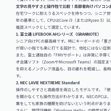
文字の見やすさと操作性で比較！高齢者向けパソコン
在宅ワークに耐えうるスペックを持ちつつ、シニア世代
年の基準として、CPUはCore i5（またはRyzen 5
推奨スペックとして選定しています。
1. 富士通 LIFEBOOK AHシリーズ（GRANNOTE）
シニア向けPCの最高峰です。特にキーボードの「重
が弱い小指でも楽に打てる設計で、他社にはない圧倒
また、富士通独自の「FMVサポート」は非常に手厚
オ会議ソフト（ZoomやMicrosoft Teams）
を抑えるノングレア液晶も、目の疲れを軽減し、長時
す。
2. NEC LAVIE NEXTREME Standard
操作のしやすさと高級感を両立したモデルです。「使
を開かなくても操作方法がわかります。NECのPCは
業をしても家族の睡眠を妨げないという利点がありま
さらに、顔認証機能「Windows Hello」の精度