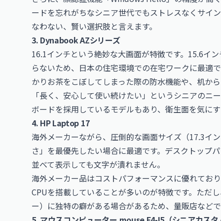
ードを忘れがちなシニア世代でもストレスなくサイン
なわない、賢い選択肢と言えます。
3. Dynabook AZシリーズ
16.1インチという絶妙な大画面が特徴です。15.6イ
らないため、日本の住宅環境での在宅ワークに最適で
かりお茶をこぼしてしまった際の防水機能や、机から
「長く、安心して使い続けたい」というシニアのニー
ボードを採用しているモデルもあり、衛生面を気にす
4. HP Laptop 17
海外メーカーながら、圧倒的な画面サイズ（17.3イ
さ」を最優先したい場合に最適です。デスクトップパ
並べて表示しても文字が潰れません。
海外メーカー品はコストパフォーマンスに優れており
CPUを搭載していることが多いのが特徴です。ただし
ー）に独特の癖がある場合があるため、量販店などで
5. マウスコンピューター mouse F4-I5（シニアカス