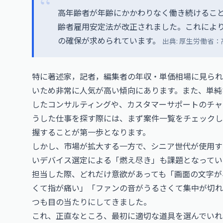
高年齢者が年齢にかかわりなく働き続けるこ
齢者雇用安定法が改正されました。これによ
の確保が求められています。
出典:
厚生労働省：
特に
著述家，記者，編集者の年収・単価相場
に見られ
いため非常に人気が高い傾向にあります。また、単純
したコンサルティングや、カスタマーサポートのチャ
うした仕事を探す際には、まず
案件一覧
をチェックし
握することが第一歩となります。
しかし、市場が拡大する一方で、シニア世代が使用す
いデバイス選定による「燃え尽き」も課題となってい
担当した際、どれだけ意欲があっても「画面の文字が
くて指が痛い」「ファンの音がうるさくて集中が切れ
つも目の当たりにしてきました。
これ、正直なところ、最初に適切な道具を選んでいれ