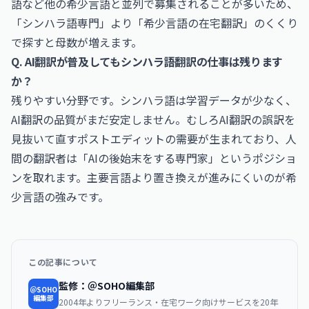
語など他の希少言語と並列で募集されることが多いため、
「シンハラ語専門」より「希少言語の在宅翻訳」のくくり
で探すと母数が増えます。
Q. AI翻訳が普及してもシンハラ語翻訳の仕事は残ります
か？
残りやすい分野です。シンハラ語は学習データが少なく、
AI翻訳の品質がまだ安定しません。むしろAI翻訳の誤訳を
見抜いて直すポストエディットの需要が生まれており、人
間の翻訳者は「AIの後始末をする専門家」というポジショ
ンを取れます。主要言語より置き換えが進みにくいのが希
少言語の強みです。
この記事について
監修：＠SOHO編集部
＠SOHO
編集部
2004年よりフリーランス・在宅ワーク向けサービスを20年