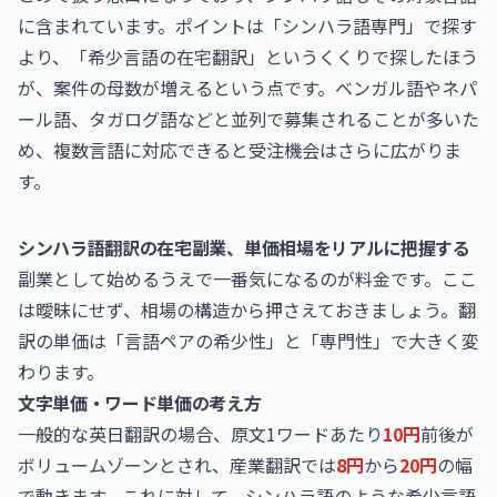
に含まれています。ポイントは「シンハラ語専門」で探す
より、「希少言語の在宅翻訳」というくくりで探したほう
が、案件の母数が増えるという点です。ベンガル語やネパ
ール語、タガログ語などと並列で募集されることが多いた
め、複数言語に対応できると受注機会はさらに広がりま
す。
シンハラ語翻訳の在宅副業、単価相場をリアルに把握する
副業として始めるうえで一番気になるのが料金です。ここ
は曖昧にせず、相場の構造から押さえておきましょう。翻
訳の単価は「言語ペアの希少性」と「専門性」で大きく変
わります。
文字単価・ワード単価の考え方
一般的な英日翻訳の場合、原文1ワードあたり
10円
前後が
ボリュームゾーンとされ、産業翻訳では
8円
から
20円
の幅
で動きます。これに対して、シンハラ語のような希少言語