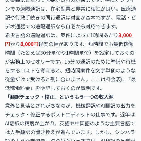
ンでの遠隔通訳は、在宅副業と非常に相性が良い。医療通
訳や行政手続きの同行通訳は対面が基本ですが、電話・ビ
デオ通話での遠隔通訳なら自宅から対応できます。
希少言語の遠隔通訳は、案件によって1時間あたり
3,000
円
から
8,000円
程度の幅があります。短時間でも最低稼働
時間（たとえば30分単位や1時間単位）を設定しておくの
が実務上のセオリーです。15分の通訳のために準備や待機
をするコストを考えると、短時間案件を文字単価のような
従量だけで受けると割に合いません。ここは料金表に「最
低稼働料金」を明記しておくのが賢明です。
「翻訳チェック・校正」というもう一つの収入源
意外と見落とされがちなのが、機械翻訳やAI翻訳の出力を
チェック・修正するポストエディットの仕事です。近年は
AI翻訳の精度が上がり、英語や中国語のような主要言語で
は人手翻訳の置き換えが進んでいます。しかし、シンハラ
語のような学習データの少ない言語では、AI翻訳の品質が