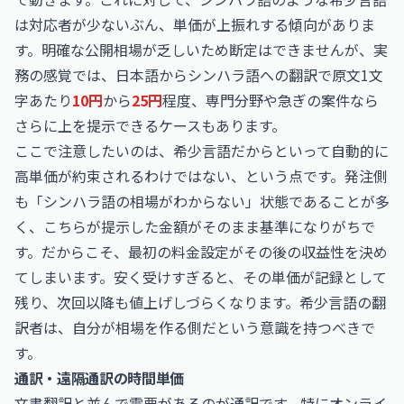
は対応者が少ないぶん、単価が上振れする傾向がありま
す。明確な公開相場が乏しいため断定はできませんが、実
務の感覚では、日本語からシンハラ語への翻訳で原文1文
字あたり
10円
から
25円
程度、専門分野や急ぎの案件なら
さらに上を提示できるケースもあります。
ここで注意したいのは、希少言語だからといって自動的に
高単価が約束されるわけではない、という点です。発注側
も「シンハラ語の相場がわからない」状態であることが多
く、こちらが提示した金額がそのまま基準になりがちで
す。だからこそ、最初の料金設定がその後の収益性を決め
てしまいます。安く受けすぎると、その単価が記録として
残り、次回以降も値上げしづらくなります。希少言語の翻
訳者は、自分が相場を作る側だという意識を持つべきで
す。
通訳・遠隔通訳の時間単価
文書翻訳と並んで需要があるのが通訳です。特にオンライ