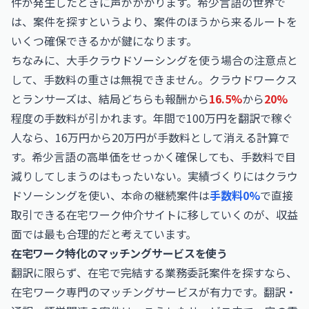
件が発生したときに声がかかります。希少言語の世界で
は、案件を探すというより、案件のほうから来るルートを
いくつ確保できるかが鍵になります。
ちなみに、大手クラウドソーシングを使う場合の注意点と
して、手数料の重さは無視できません。クラウドワークス
とランサーズは、結局どちらも報酬から
16.5%
から
20%
程度の手数料が引かれます。年間で100万円を翻訳で稼ぐ
人なら、16万円から20万円が手数料として消える計算で
す。希少言語の高単価をせっかく確保しても、手数料で目
減りしてしまうのはもったいない。実績づくりにはクラウ
ドソーシングを使い、本命の継続案件は
手数料0%
で直接
取引できる在宅ワーク仲介サイトに移していくのが、収益
面では最も合理的だと考えています。
在宅ワーク特化のマッチングサービスを使う
翻訳に限らず、在宅で完結する業務委託案件を探すなら、
在宅ワーク専門のマッチングサービスが有力です。翻訳・