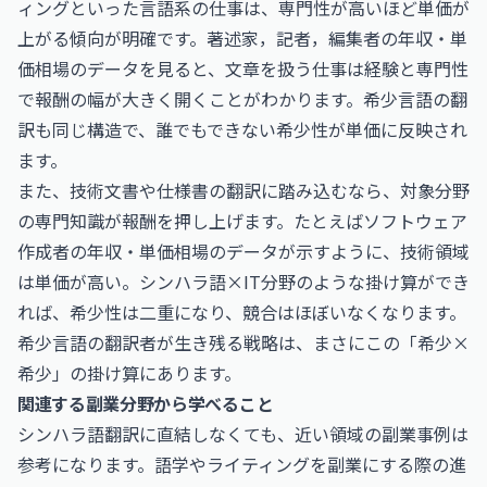
ィングといった言語系の仕事は、専門性が高いほど単価が
上がる傾向が明確です。
著述家，記者，編集者の年収・単
価相場
のデータを見ると、文章を扱う仕事は経験と専門性
で報酬の幅が大きく開くことがわかります。希少言語の翻
訳も同じ構造で、誰でもできない希少性が単価に反映され
ます。
また、技術文書や仕様書の翻訳に踏み込むなら、対象分野
の専門知識が報酬を押し上げます。たとえば
ソフトウェア
作成者の年収・単価相場
のデータが示すように、技術領域
は単価が高い。シンハラ語×IT分野のような掛け算ができ
れば、希少性は二重になり、競合はほぼいなくなります。
希少言語の翻訳者が生き残る戦略は、まさにこの「希少×
希少」の掛け算にあります。
関連する副業分野から学べること
シンハラ語翻訳に直結しなくても、近い領域の副業事例は
参考になります。語学やライティングを副業にする際の進