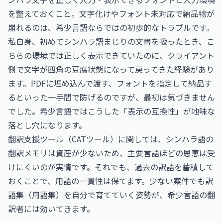
を整えておくこと。文字化けやフォント未対応で納品物が
崩れるのは、希少言語ならではの初歩的なトラブルです。
私自身、初めてシンハラ語まじりの文書を扱ったとき、こ
ちらの環境では正しく表示できていたのに、クライアント
側で文字が四角の豆腐状態になって戻ってきた経験があり
ます。PDFに埋め込んで渡す、フォントを指定して納品す
るといった一手間で防げるのですが、最初は気づきません
でした。希少言語ではこうした「表示の互換性」が地味な
落とし穴になります。
翻訳支援ツール（CATツール）に関しては、シンハラ語の
翻訳メモリは資産が少ないため、主要言語ほどの恩恵は受
けにくいのが実情です。それでも、過去の訳語を蓄積して
おくことで、用語の一貫性は保てます。少ない案件でも訳
語集（用語集）を自分で育てていく姿勢が、希少言語の翻
訳者には効いてきます。