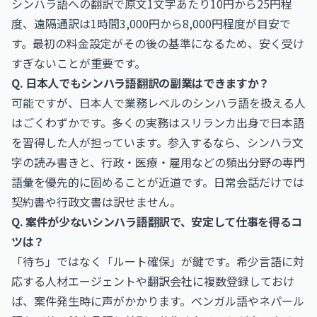
シンハラ語への翻訳で原文1文字あたり10円から25円程
度、遠隔通訳は1時間3,000円から8,000円程度が目安で
す。最初の料金設定がその後の基準になるため、安く受け
すぎないことが重要です。
Q. 日本人でもシンハラ語翻訳の副業はできますか？
可能ですが、日本人で業務レベルのシンハラ語を扱える人
はごくわずかです。多くの実務はスリランカ出身で日本語
を習得した人が担っています。参入するなら、シンハラ文
字の読み書きと、行政・医療・雇用などの頻出分野の専門
語彙を優先的に固めることが近道です。日常会話だけでは
契約書や行政文書は訳せません。
Q. 案件が少ないシンハラ語翻訳で、安定して仕事を得るコ
ツは？
「待ち」ではなく「ルート確保」が鍵です。希少言語に対
応する人材エージェントや翻訳会社に複数登録しておけ
ば、案件発生時に声がかかります。ベンガル語やネパール