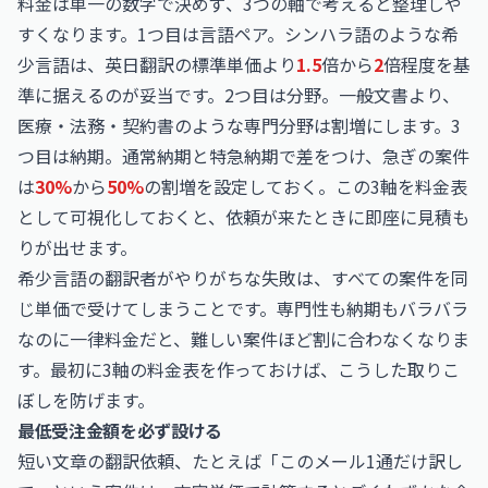
料金は単一の数字で決めず、3つの軸で考えると整理しや
すくなります。1つ目は言語ペア。シンハラ語のような希
少言語は、英日翻訳の標準単価より
1.5
倍から
2
倍程度を基
準に据えるのが妥当です。2つ目は分野。一般文書より、
医療・法務・契約書のような専門分野は割増にします。3
つ目は納期。通常納期と特急納期で差をつけ、急ぎの案件
は
30%
から
50%
の割増を設定しておく。この3軸を料金表
として可視化しておくと、依頼が来たときに即座に見積も
りが出せます。
希少言語の翻訳者がやりがちな失敗は、すべての案件を同
じ単価で受けてしまうことです。専門性も納期もバラバラ
なのに一律料金だと、難しい案件ほど割に合わなくなりま
す。最初に3軸の料金表を作っておけば、こうした取りこ
ぼしを防げます。
最低受注金額を必ず設ける
短い文章の翻訳依頼、たとえば「このメール1通だけ訳し