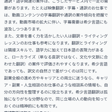
通訳・語学関連の案件は、こうしたサービス内で一定の需
要があります。たとえば
映像翻訳・字幕・通訳のお仕事
で
は、動画コンテンツの字幕翻訳や通訳の案件傾向を把握で
きます。動画市場の拡大に伴い、字幕需要は希少言語にも
波及しつつあります。
また、文章を書く力を活かしたい人は
翻訳・ライティング
レッスンのお仕事
も参考になります。翻訳とライティング
は隣接スキルで、語学力に加えて日本語の表現力がある
と、ローカライズ（単なる直訳ではなく、文化や文脈に合
わせた翻訳）の案件で評価されやすくなります。希少言語
であっても、訳文の自然さで差がつくのは同じです。
副業全般の進め方やキャリアとの両立に迷うなら、
キャリ
ア・副業・人生相談のお仕事
のような相談系の情報も、自
分の方向性を整理するのに役立ちます。希少言語翻訳は孤
独になりがちな分野なので、同じ立場の人の動向を知って
おくのは精神的にも有効です。