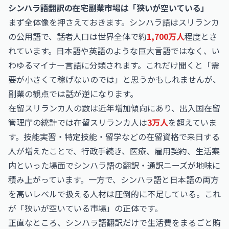
シンハラ語翻訳の在宅副業市場は「狭いが空いている」
まず全体像を押さえておきます。シンハラ語はスリランカ
の公用語で、話者人口は世界全体で約
1,700万人
程度とさ
れています。日本語や英語のような巨大言語ではなく、い
わゆるマイナー言語に分類されます。これだけ聞くと「需
要が小さくて稼げないのでは」と思うかもしれませんが、
副業の観点では話が逆になります。
在留スリランカ人の数は近年増加傾向にあり、出入国在留
管理庁の統計では在留スリランカ人は
3万人
を超えていま
す。技能実習・特定技能・留学などの在留資格で来日する
人が増えたことで、行政手続き、医療、雇用契約、生活案
内といった場面でシンハラ語の翻訳・通訳ニーズが地味に
積み上がっています。一方で、シンハラ語と日本語の両方
を高いレベルで扱える人材は圧倒的に不足している。これ
が「狭いが空いている市場」の正体です。
正直なところ、シンハラ語翻訳だけで生活費をまるごと賄