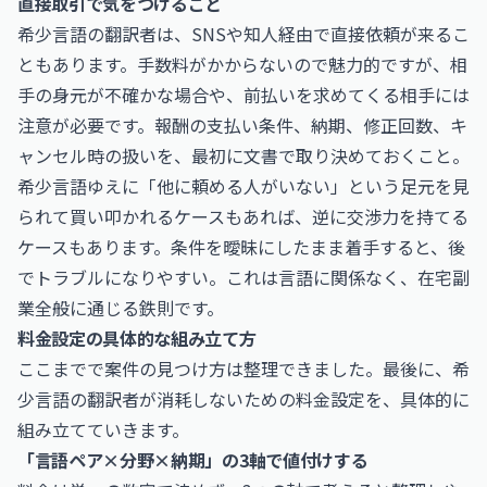
直接取引で気をつけること
希少言語の翻訳者は、SNSや知人経由で直接依頼が来るこ
ともあります。手数料がかからないので魅力的ですが、相
手の身元が不確かな場合や、前払いを求めてくる相手には
注意が必要です。報酬の支払い条件、納期、修正回数、キ
ャンセル時の扱いを、最初に文書で取り決めておくこと。
希少言語ゆえに「他に頼める人がいない」という足元を見
られて買い叩かれるケースもあれば、逆に交渉力を持てる
ケースもあります。条件を曖昧にしたまま着手すると、後
でトラブルになりやすい。これは言語に関係なく、在宅副
業全般に通じる鉄則です。
料金設定の具体的な組み立て方
ここまでで案件の見つけ方は整理できました。最後に、希
少言語の翻訳者が消耗しないための料金設定を、具体的に
組み立てていきます。
「言語ペア×分野×納期」の3軸で値付けする