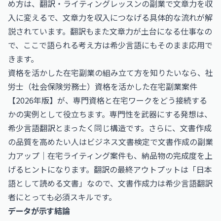
め方は、
翻訳・ライティングレッスンの副業で文章力を収
入に変える
で、文章力を収入につなげる具体的な流れが解
説されています。翻訳もまた文章力が土台になる仕事なの
で、ここで語られる考え方は希少言語にもそのまま応用で
きます。
資格を活かした在宅副業の組み立て方を知りたいなら、
社
労士（社会保険労務士）資格を活かした在宅副業案件
【2026年版】
が、専門資格と在宅ワークをどう接続する
かの実例として役立ちます。専門性を武器にする発想は、
希少言語翻訳とまったく同じ構造です。さらに、文書作成
の品質を高めたい人は
ビジネス文書検定で文書作成の副業
力アップ｜在宅ライティング案件
も、納品物の完成度を上
げるヒントになります。翻訳の最終アウトプットは「日本
語として読める文書」なので、文書作成力は希少言語翻訳
者にとっても必須スキルです。
データが示す結論