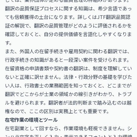
翻訳の品質保証プロセスに関する知識は、希少言語であっ
ても信頼獲得の土台になります。詳しくは
JTF翻訳品質認
証
の解説で、翻訳の品質管理がどのように評価されるかを
確認しておくと、自分の提供価値を言語化しやすくなりま
す。
また、外国人の在留手続きや雇用契約に関わる翻訳では、
行政手続きの知識があると一段深い案件を受けられます。
在留資格の申請書類や契約書の翻訳は、制度を理解してい
ないと正確に訳せません。法律・行政分野の基礎を学びた
い人は、
行政書士
の業務範囲を知っておくと、どこまでが
翻訳でどこからが士業の領域かの線引きがわかり、トラブ
ルを避けられます。翻訳者が法的判断まで踏み込むのは越
権なので、ここの区別は実務上とても重要です。
在宅作業の環境とツール
在宅副業として回すなら、作業環境も軽視できません。シ
ンハラ文字を正しく入力・表示できるフォントと入力環境