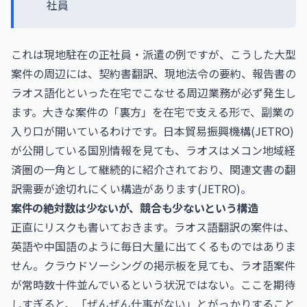
社員
これは現地駐在の正社員・派遣の例ですが、こうした大型
案件の周辺には、契約書翻訳、現地法令の要約、報告書の
ラオス語化といった在宅でこなせる周辺業務が必ず発生し
ます。大きな案件の「裏方」を在宅で支える形で、副業の
入り口が開いているわけです。日本貿易振興機構(JETRO)
が公開している国別情報を見ても、ラオスはメコン地域経
済圏の一角として継続的に紹介されており、関連文書の翻
訳需要が途切れにくい構造があります(
JETRO
)。
案件の絶対数は少ないが、競合も少ないという構造
正直にリスクも書いておきます。ラオス語翻訳の案件は、
英語や中国語のように毎日大量に出てくるものではありま
せん。クラウドソーシングの掲示板を見ても、ラオ語案件
が常時数十件並んでいるという状況ではない。ここを期待
しすぎると、「ぜんぜん仕事がない」とがっかりすること