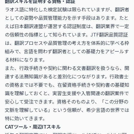
翻訳スキルを証明する資格・認証
ラオス語に特化した検定試験は限られていますが、翻訳者
としての姿勢や品質管理能力を示す手段はあります。たと
えば日本翻訳連盟が運営する認証制度は、翻訳業界で一定
の信頼性の指標として知られています。
JTF翻訳品質認証
は、翻訳プロセスや品質管理の考え方を体系的に学べる枠
組みで、言語を問わず翻訳者としての基礎力をアピールす
る材料になります。
また、行政手続きや契約に関わる文書翻訳を扱うなら、関
連する法務知識があると差別化につながります。
行政書士
の資格までは不要でも、在留資格手続きや契約書の基礎知
識を理解しておくと、実習生支援や入管関連の翻訳案件で
安心して受注できます。資格そのものより、「この分野の
文脈を理解している」という信頼が、希少言語の世界では
特に効いてきます。
CATツール・周辺ITスキル