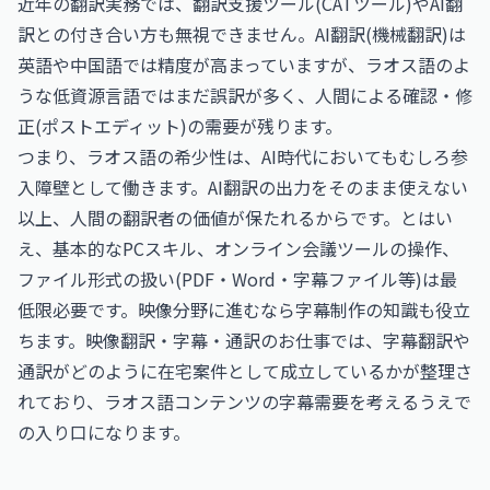
近年の翻訳実務では、翻訳支援ツール(CATツール)やAI翻
訳との付き合い方も無視できません。AI翻訳(機械翻訳)は
英語や中国語では精度が高まっていますが、ラオス語のよ
うな低資源言語ではまだ誤訳が多く、人間による確認・修
正(ポストエディット)の需要が残ります。
つまり、ラオス語の希少性は、AI時代においてもむしろ参
入障壁として働きます。AI翻訳の出力をそのまま使えない
以上、人間の翻訳者の価値が保たれるからです。とはい
え、基本的なPCスキル、オンライン会議ツールの操作、
ファイル形式の扱い(PDF・Word・字幕ファイル等)は最
低限必要です。映像分野に進むなら字幕制作の知識も役立
ちます。
映像翻訳・字幕・通訳のお仕事
では、字幕翻訳や
通訳がどのように在宅案件として成立しているかが整理さ
れており、ラオス語コンテンツの字幕需要を考えるうえで
の入り口になります。