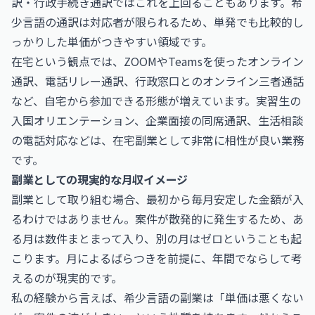
訳・行政手続き通訳ではこれを上回ることもあります。希
少言語の通訳は対応者が限られるため、単発でも比較的し
っかりした単価がつきやすい領域です。
在宅という観点では、ZOOMやTeamsを使ったオンライン
通訳、電話リレー通訳、行政窓口とのオンライン三者通話
など、自宅から参加できる形態が増えています。実習生の
入国オリエンテーション、企業面接の同席通訳、生活相談
の電話対応などは、在宅副業として非常に相性が良い業務
です。
副業としての現実的な月収イメージ
副業として取り組む場合、最初から毎月安定した金額が入
るわけではありません。案件が散発的に発生するため、あ
る月は数件まとまって入り、別の月はゼロということも起
こります。月によるばらつきを前提に、年間でならして考
えるのが現実的です。
私の経験から言えば、希少言語の副業は「単価は悪くない