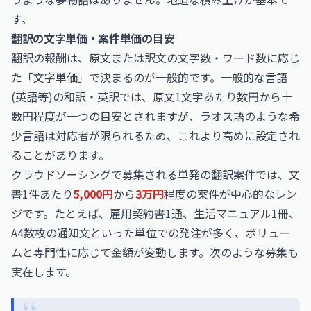
す。
翻訳の文字単価・案件単価の目安
翻訳の報酬は、原文または訳文の文字数・ワード数に応じ
た「文字単価」で決まるのが一般的です。一般的な言語
(英語等)の和訳・英訳では、原文1文字あたり数円から十
数円程度が一つの目安とされますが、ラオス語のような希
少言語は対応者が限られるため、これより高めに設定され
ることがあります。
クラウドソーシングで募集される単発の翻訳案件では、文
書1件あたり
5,000円
から
3万円
程度の案件が中心的なレン
ジです。たとえば、雇用契約書1通、生活マニュアル1冊、
A4数枚の通知文といった単位での発注が多く、ボリュー
ムと専門性に応じて金額が変動します。次のような募集も
実在します。