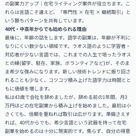
の副業力アップ｜在宅ライティング案件
が役立ちます。こ
れらは言語こそ違えど、「専門性 × 在宅 × 継続取引」と
いう勝ちパターンを共有しています。
40代・中高年からでも始められる理由
最後に、年齢の話をします。語学の副業は、年齢が不利に
なりにくい数少ない領域です。ラオス語のように学習者・
対応者が少ない言語では、これまでの人生で培ったラオス
との縁(留学、駐在、家族、ボランティアなど)が、そのま
ま希少な強みになります。新しい技術トレンドに振り回さ
れることも少なく、コツコツ積み上げた語学力は時間とと
もに価値を増します。
私は43歳で会社を辞めましたが、辞める前の1年間、月3
万円ほどの在宅副業から積み上げを始めました。最初は小
さくても、信頼を重ねれば取引は広がります。準備さえす
れば、40代からでも、希少言語という武器を持って在宅
副業を始めるのは十分に現実的です。焦らず、自分の得意