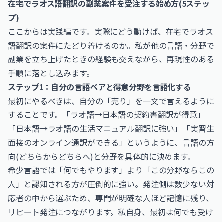
在宅でラオス語翻訳の副業案件を受注する始め方(5ステッ
プ)
ここからは実践編です。実際にどう動けば、在宅でラオス
語翻訳の案件にたどり着けるのか。私が他の言語・分野で
副業を立ち上げたときの経験も交えながら、再現性のある
手順に落とし込みます。
ステップ1：自分の言語ペアと得意分野を言語化する
最初にやるべきは、自分の「売り」を一文で言えるように
することです。「ラオ語→日本語の契約書翻訳が得意」
「日本語→ラオ語の生活マニュアル翻訳に強い」「実習生
面接のオンライン通訳ができる」というように、言語の方
向(どちらからどちらへ)と分野を具体的に決めます。
希少言語では「何でもやります」より「この分野ならこの
人」と認知される方が圧倒的に強い。発注側は数少ない対
応者の中から選ぶため、専門が明確な人ほど記憶に残り、
リピート発注につながります。私自身、最初は何でも受け