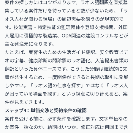
案件の探し方にはコツがあります。ラオス語翻訳を直接募
集している案件だけを待っていると数が少ないため、「ラ
オス人材が関わる現場」の周辺需要を狙うのが現実的で
す。技能実習・特定技能の監理団体や登録支援機関、外国
人雇用に積極的な製造業、ODA関連の建設コンサルなどが
主な発注元になります。
たとえば、実習生のための生活ガイド翻訳、安全教育ビデ
オの字幕、健康診断の問診票のラオ語化、入管提出書類の
翻訳といった具体ニーズです。こうした分野は継続的に文
書が発生するため、一度関係ができると長期の取引に発展
しやすい。「ラオス語の仕事を探す」ではなく「ラオス人
が困っている場面を探す」という視点に切り替えると、案
件が見えてきます。
ステップ4：単価交渉と契約条件の確認
案件を受ける前に、必ず条件を確認します。文字単価なの
か案件一括なのか、納期はいつか、修正対応は何回まで含