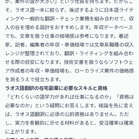
が、案件の波が大きい」という性質を持ちます。だからこ
そ、ラオス語一本に絞らず、後述するように日本語ライテ
ィングや一般的な翻訳・チェック業務を組み合わせて、収
入の谷を埋める設計をおすすめします。年収データベース
でも、文章を扱う仕事の相場感は参考になります。
著述
家，記者，編集者の年収・単価相場
では文章系職種の収入
レンジが整理されており、翻訳・ライティングを組み合わ
せる際の目安になります。技術文書を扱うなら
ソフトウェ
ア作成者の年収・単価相場
も、ローカライズ案件の価格感
を測るうえで役立ちます。
ラオス語翻訳の在宅副業に必要なスキルと資格
「どれくらいの語学力があれば仕事になるのか」「資格は
必要なのか」という疑問にお答えします。結論を先に言え
ば、ラオス語翻訳に必須の公的資格はありません。ただ
し、実力を客観的に示せる材料があると、受注確率は確実
に上がります。