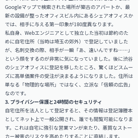
Googleマップで検索された場所が築古のアパートか、最
新の設備が整ったオフィスビル内にあるシェアオフィスか
では、相手に与える第一印象が180度異なります。
私自身、Webエンジニアとして独立した当初は節約のた
めに自宅住所（当時は埼玉の郊外）で登記していました
が、名刺交換の際、相手が一瞬「あ、遠いんですね……」
という顔をするのが非常に気になっていました。後に渋谷
のシェアオフィスに登記を移したところ、驚くほどスムー
ズに高単価案件の受注が決まるようになりました。住所は
単なる「物理的な場所」ではなく、立派な「信頼の広告」
なのです。
3. プライバシー保護と24時間のセキュリティ
自宅住所を法人として登記すると、その情報は登記簿謄本
としてネット上で一般公開され、誰でも閲覧可能になりま
す。これは自宅に強引な営業マンが来たり、悪質なストー
カー被害のリスクを高めたりすることに直結します。