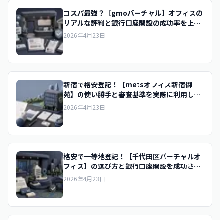
コスパ最強？【gmoバーチャル】オフィスの
リアルな評判と銀行口座開設の成功率を上げ
るコツ
2026年4月23日
新宿で格安登記！【metsオフィス新宿御
苑】の使い勝手と審査基準を実際に利用して
検証
2026年4月23日
格安で一等地登記！【千代田区バーチャルオ
フィス】の選び方と銀行口座開設を成功させ
るコツ
2026年4月23日