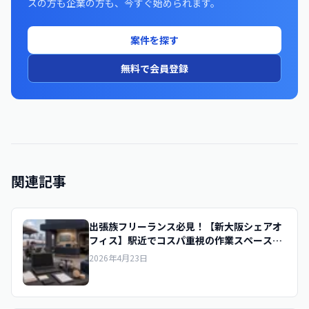
スの方も企業の方も、今すぐ始められます。
案件を探す
無料で会員登録
関連記事
出張族フリーランス必見！【新大阪シェアオ
フィス】駅近でコスパ重視の作業スペース厳
選
2026年4月23日