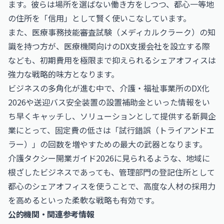
ます。彼らは場所を選ばない働き方をしつつ、都心一等地
の住所を「信用」として賢く使いこなしています。
また、
医療事務技能審査試験（メディカルクラーク）
の知
識を持つ方が、医療機関向けのDX支援会社を設立する際
なども、初期費用を極限まで抑えられるシェアオフィスは
強力な戦略的味方となります。
ビジネスの多角化が進む中で、
介護・福祉事業所のDX化
2026
や
送迎バス安全装置の設置補助金
といった情報をい
ち早くキャッチし、ソリューションとして提供する新興企
業にとって、固定費の低さは「試行錯誤（トライアンドエ
ラー）」の回数を増やすための最大の武器となります。
介護タクシー開業ガイド2026
に見られるような、地域に
根ざしたビジネスであっても、管理部門の登記住所として
都心のシェアオフィスを使うことで、高度な人材の採用力
を高めるといった柔軟な戦略も有効です。
公的機関・関連参考情報