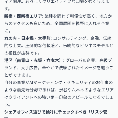
ィア関連。若々しくクリエイティブな印象を強く与えま
す。
新宿・西新宿エリア:
業種を問わず利便性が高く、地方か
らのアクセスも良いため、全国展開を視野に入れる企業
に。
丸の内・日本橋・大手町:
コンサルティング、金融、伝統
的な士業。圧倒的な信頼感と、伝統的なビジネスモデルと
の相性が抜群です。
港区（南青山・赤坂・六本木）:
グローバル企業、高級ブ
ランド、大手広告。華やかで洗練されたイメージを纏うこ
とができます。
自分の事業が
AIマーケティング・セキュリティのお仕事
の
ような最先端分野であれば、渋谷や六本木のようなエリア
はクライアントへの強い第一印象のアピールになるでしょ
う。
シェアオフィス選びで絶対にチェックすべき「リスク管