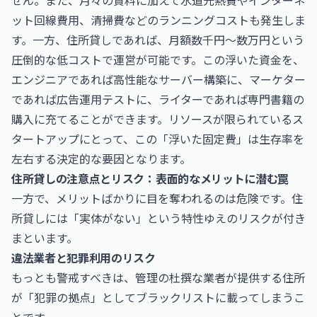
せん。また、月々の賃料に加えて水道光熱費やインターネ
ット回線費用、清掃費などのランニングコストも発生しま
す。一方、住所貸しであれば、月額数千円〜数万円という
圧倒的な低コストで運営が可能です。この浮いた資金を、
エンジニアであれば高性能なサーバー構築に、マーケター
であれば広告運用テストに、ライターであれば専門書籍の
購入に充てることができます。リソースが限られているス
タートアップにとって、この「浮いた固定費」は生存率を
左右する決定的な要因となります。
住所貸しの注意点とリスク：表面的なメリットに潜む罠
一方で、メリットばかりに目を奪われるのは危険です。住
所貸しには「実体がない」という特性ゆえのリスクが付き
まといます。
違法業者と犯罪利用のリスク
もっとも警戒すべきは、管理の杜撰な業者が提供する住所
が「犯罪の拠点」としてブラックリストに載ってしまうこ