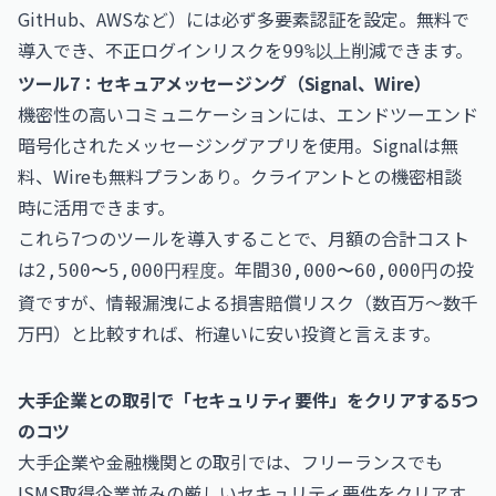
GitHub、AWSなど）には必ず多要素認証を設定。無料で
導入でき、不正ログインリスクを
削減できます。
99%以上
ツール7：セキュアメッセージング（Signal、Wire）
機密性の高いコミュニケーションには、エンドツーエンド
暗号化されたメッセージングアプリを使用。Signalは無
料、Wireも無料プランあり。クライアントとの機密相談
時に活用できます。
これら7つのツールを導入することで、月額の合計コスト
は
。年間
の投
2,500〜5,000円程度
30,000〜60,000円
資ですが、情報漏洩による損害賠償リスク（数百万〜数千
万円）と比較すれば、桁違いに安い投資と言えます。
大手企業との取引で「セキュリティ要件」をクリアする5つ
のコツ
大手企業や金融機関との取引では、フリーランスでも
ISMS取得企業並みの厳しいセキュリティ要件をクリアす