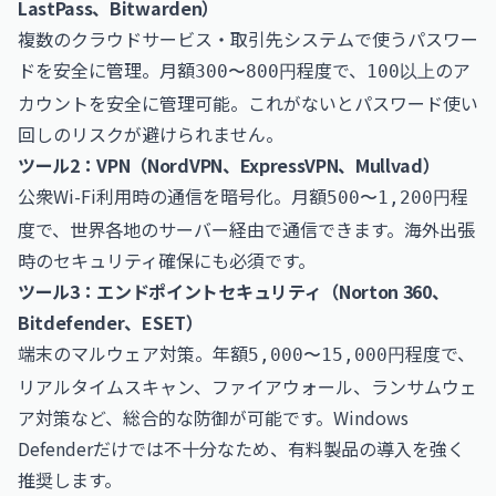
LastPass、Bitwarden）
複数のクラウドサービス・取引先システムで使うパスワー
ドを安全に管理。月額
程度で、
のア
300〜800円
100以上
カウントを安全に管理可能。これがないとパスワード使い
回しのリスクが避けられません。
ツール2：VPN（NordVPN、ExpressVPN、Mullvad）
公衆Wi-Fi利用時の通信を暗号化。月額
程
500〜1,200円
度で、世界各地のサーバー経由で通信できます。海外出張
時のセキュリティ確保にも必須です。
ツール3：エンドポイントセキュリティ（Norton 360、
Bitdefender、ESET）
端末のマルウェア対策。年額
程度で、
5,000〜15,000円
リアルタイムスキャン、ファイアウォール、ランサムウェ
ア対策など、総合的な防御が可能です。Windows
Defenderだけでは不十分なため、有料製品の導入を強く
推奨します。