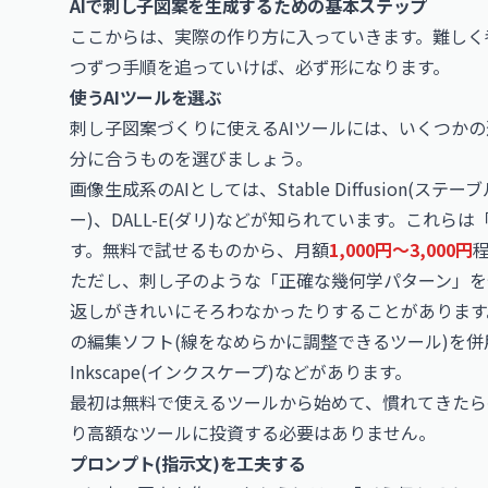
AIで刺し子図案を生成するための基本ステップ
ここからは、実際の作り方に入っていきます。難しく
つずつ手順を追っていけば、必ず形になります。
使うAIツールを選ぶ
刺し子図案づくりに使えるAIツールには、いくつか
分に合うものを選びましょう。
画像生成系のAIとしては、Stable Diffusion(ステ
ー)、DALL-E(ダリ)などが知られています。これ
す。無料で試せるものから、月額
1,000円〜3,000円
ただし、刺し子のような「正確な幾何学パターン」を
返しがきれいにそろわなかったりすることがあります
の編集ソフト(線をなめらかに調整できるツール)を
Inkscape(インクスケープ)などがあります。
最初は無料で使えるツールから始めて、慣れてきたら
り高額なツールに投資する必要はありません。
プロンプト(指示文)を工夫する