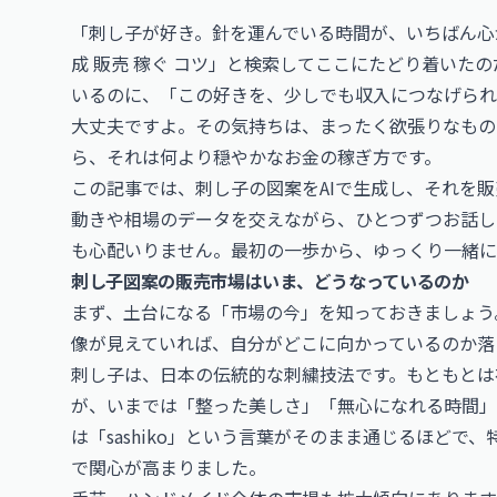
「刺し子が好き。針を運んでいる時間が、いちばん心が
成 販売 稼ぐ コツ」と検索してここにたどり着いた
いるのに、「この好きを、少しでも収入につなげられ
大丈夫ですよ。その気持ちは、まったく欲張りなもの
ら、それは何より穏やかなお金の稼ぎ方です。
この記事では、刺し子の図案をAIで生成し、それを
動きや相場のデータを交えながら、ひとつずつお話し
も心配いりません。最初の一歩から、ゆっくり一緒に
刺し子図案の販売市場はいま、どうなっているのか
まず、土台になる「市場の今」を知っておきましょう
像が見えていれば、自分がどこに向かっているのか落
刺し子は、日本の伝統的な刺繍技法です。もともとは
が、いまでは「整った美しさ」「無心になれる時間」
は「sashiko」という言葉がそのまま通じるほど
で関心が高まりました。