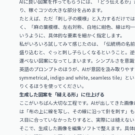
AIに良い図案を作ってもらうには、「どう伝えるか
り、稼ぐコツの大きな部分を占めます。
たとえば、ただ「刺し子の模様」と入力するだけで
く、「麻の葉模様、左右対称、白地に紺色、線は均一
いうように、具体的な要素を細かく指定します。
私がいろいろ試してみて感じたのは、「伝統柄の名前
盛り込むと、ぐっと刺し子らしくなるということ。逆
運べない図案になってしまいます。シンプルさを意識
英語のプロンプトのほうが、AIが意図を汲み取りやすい場合もあり
symmetrical, indigo and white, seam
りくるほうを使ってください。
生成した図案を「縫える形」に仕上げる
ここがいちばん大切な工程です。AIが出してきた画
は「布の上に線を写し、その線に沿って針を刺す」も
ス目に合っていなかったりすると、実際には縫えない
そこで、生成した画像を編集ソフトで整えます。具体