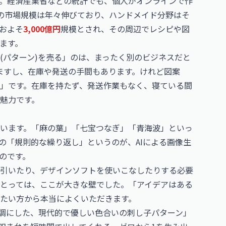
。経済産業省などの統計でも、個人がオンラインで作
」の市場規模は年々伸びており、ハンドメイド分野はそ
およそ
3,000億円
規模とされ、その周辺でレシピや図
ます。
(パターン)を売る」のは、まったく別のビジネスだと
ますし、在庫や発送の手間もあります。けれど図案
」です。在庫を持たず、発送作業もなく、寝ている間
魅力です。
います。「麻の葉」「七宝つなぎ」「青海波」といっ
の「規則的な繰り返し」というのが、AIによる画像生
のです。
引いたり、デザインソフトを使いこなしたりする必要
とっては、ここが大きな壁でした。「アイデアはある
たい方から本当によくいただきます。
基調にした、現代的で優しい色合いの刺し子パターン」