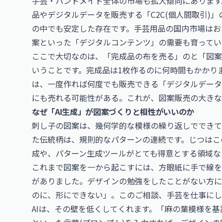
手芸・ハンドメイド全体の市場も拡大傾向にあります
品やデジタルデータを販売する「C2C(個人間取引)
の中でも安定した存在です。手芸用品の国内市場はお
案といった「デジタルコンテンツ」の需要も育ってい
ここで大切なのは、「完成品の布を売る」のと「図案
いうことです。完成品は1枚作るのに何時間もかかり
は、一度作れば何度でも販売できる「デジタルデータ
にも売れる可能性がある。これが、図案販売の大きな
なぜ「AI生成」が図案づくりと相性がいいのか
刺し子の図案は、幾何学的な模様の繰り返しでできて
た伝統柄は、規則的なパターンの連続です。じつはこ
成や、パターン生成ツールがとても得意とする領域な
これまで図案を一から起こすには、方眼紙に手で線を
がありました。デザインの勉強をしたことがない方に
のに、形にできない」。このご相談、手芸を仕事にし
AIは、その壁を低くしてくれます。「麻の葉模様を