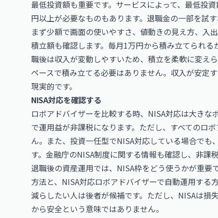
最低投資額も重要です。サービスによって、最低投資額
円以上が必要なものもあります。退職金の一部を試す
まず少額で画面の使いやすさ、値動きの見え方、入出
積立額も確認します。毎月1万円から積み立てられる
職後は収入が変動しやすいため、積立を柔軟に変えら
ペースで積み立てる必要はありません。収入が安定す
現実的です。
NISA対応を確認する
ロボアドバイザーを比較する時、NISA対応は大きな
で運用益が非課税になります。ただし、すべてのロボア
ん。また、投資一任型でNISA対応している場合で
す。金融庁の
NISA制度
に関する情報も確認し、非課
退職後の資産運用では、NISA枠をどう使うかが重
方法と、NISA対応ロボアドバイザーで自動運用する
減らしたい人は後者が候補です。ただし、NISAは
から安全という意味ではありません。