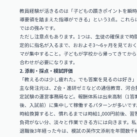
教員経験が活きるのは「子どもの躓きポイントを瞬時
導要領を踏まえた指導ができる」という3点。これら
ではの強みです。
ただし注意点もあります。1つは、生徒の確保まで時
定的に指名が入るまで、おおよそ3〜6ヶ月を見てお
マが集中すること。子どもが学校から帰ってきてから
合わせが必要になります。
2. 添削・採点・模試評価
「教えるのは少し疲れた。でも答案を見るのは好き」
主な発注元は、Z会・進研ゼミなどの通信教育、河合
定試験の運営事務局など。報酬体系は出来高制（1答案
後、入試前）に集中して稼働するパターンが多いです
時給換算すると、慣れるまでは時給1,000円前後、習熟
負荷がない分、淡々と作業できる方には向きます。私
退職後3年経った今は、模試の英作文添削を年間数千