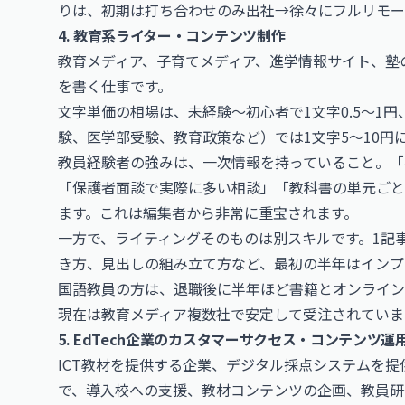
りは、初期は打ち合わせのみ出社→徐々にフルリモー
4. 教育系ライター・コンテンツ制作
教育メディア、子育てメディア、進学情報サイト、塾
を書く仕事です。
文字単価の相場は、未経験〜初心者で1文字0.5〜1
験、医学部受験、教育政策など）では1文字5〜10円
教員経験者の強みは、一次情報を持っていること。「
「保護者面談で実際に多い相談」「教科書の単元ごと
ます。これは編集者から非常に重宝されます。
一方で、ライティングそのものは別スキルです。1記
き方、見出しの組み立て方など、最初の半年はインプ
国語教員の方は、退職後に半年ほど書籍とオンライン
現在は教育メディア複数社で安定して受注されていま
5. EdTech企業のカスタマーサクセス・コンテンツ運
ICT教材を提供する企業、デジタル採点システムを
で、導入校への支援、教材コンテンツの企画、教員研