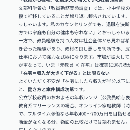
文部科学省の「教員勤務実態調査」では、小中学校の
模で推移していることが繰り返し報告されています。
っしゃいます。私のカウンセリングでも、退職を決断
方では家庭も自分の健康も守れない」とおっしゃいま
一方で、教員経験を持つ人材は社会全体から見れば希
き合った経験があり、教材の良し悪しを判断でき、長
仕事において強力な武器になります。市場が拡大して
が重なって、いま「元教員 × 在宅」は確実に選択肢
「在宅＝収入が大きく下がる」とは限らない
よくいただく不安が「在宅にしたら収入が半分以下
と、
働き方と案件構成次第
です。
公立学校教員のおおよその年収レンジ（公務員給与表ベ
教育系フリーランスの場合、オンライン家庭教師（時給2,0
で、フルタイム稼働なら年収400〜700万円を目指
職金がなくなる分、額面の比較だけでは語れません。
正しくないのです。