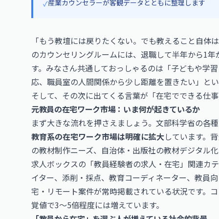
産業カウンセラーが客観データとともに整理します
✓
「もう教壇には戻りたくない。でも教えること自体は
のカウンセリングルームには、退職して半年から1年
す。みなさん共通しておっしゃるのは「子どもや学習
応、職員室の人間関係から少し距離を置きたい」とい
そして、その次に出てくる言葉が「在宅でできる仕事
元教員の在宅ワーク市場：いま何が起きているか
まず大きな流れを押さえましょう。文部科学省の各種
教育系の在宅ワーク市場は明確に拡大
しています。背
の教材制作ニーズ、自治体・出版社の教材デジタル化
求人ボックスの「教員経験者の求人・在宅」関連カテ
イター、添削・採点、教育コーディネーター、教員向
宅・リモート案件が常時掲載されている状況です。コ
覚値で3〜5倍程度には増えています。
「教員から在宅」を選ぶ人が増えている社会的背景