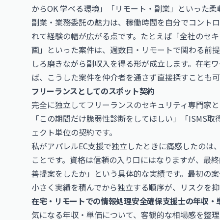
からOK 学べる環境」「リモート・副業」といった
副業・業務委託の魅力は、稼働時間を自分でコントロ
れて経験の幅が広がる点です。たとえば「全社のセキ
画」といった案件は、週数日・リモートで関わる前提
しろ磨きながら副収入を得る形が成立します。在宅ワ
ば、こうした案件を仲介者を通さず直接探すことも可
フリーランスとしてのスポット契約
完全に独立してフリーランスのセキュリティ専門家と
「この期間だけ脆弱性診断をしてほしい」「ISMS
ェクト単位の契約です。
私がアパレルEC支援で独立したときに痛感したのは
ことです。資格は信頼の入り口にはなりますが、最終
善提案をしたか」という具体的な実績です。最初の案
小さく実績を積んでから独立する順序が、リスクを抑
在宅・リモートでの情報処理安全確保支援士の年収・
気になる年収・単価について、客観的な相場感を整理