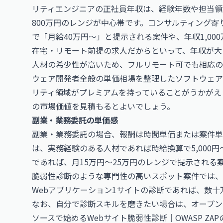
リティエンジニアの正社員年収は、経験年数や担当領
800万円のレンジが中心帯です。コンサルティング
で「月給40万円〜」と提示される案件や、年収1,00
在宅・リモート前提の求人だからといって、年収が大
人材の希少性が高いため、フルリモート可でも相応の
ウェア開発者全般の単価相場を整理した
ソフトウェア
リティ領域がプレミアムを持っていることがうかがえ
の市場価値を見積もるとよいでしょう。
副業・業務委託の単価感
副業・業務委託の場合、報酬は時間単価または案件単
は、実務経験のある人材であれば時給換算で5,000
であれば、月15万円〜25万円のレンジで提示される
脆弱性診断のような専門性の高いスポット案件では、
Webアプリケーション1サイトの診断であれば、数
なお、自分で診断スキルを磨きたい場合は、オープン
ソースで始めるWebサイト脆弱性診断｜OWASP ZA