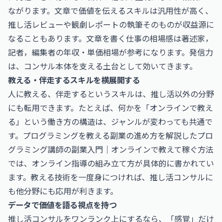
ながります。文章で価値を伝えるスキルは汎用性が高く、
推し活レビューや観劇レポートの執筆そのものが収益源に
なることもあります。文章を書く仕事の相場感は
著述家，
記者，編集者の年収・単価相場
が参考になります。発信力
は、コンサル本体を支える土台として効いてきます。
教える・伴走するスキルを横展開する
人に教える、伴走するというスキルは、推し活以外の分野
にも転用できます。たとえば、何かを「オンラインで教え
る」という働き方の構造は、ジャンルが変わっても共通で
す。プログラミングを教える副業の進め方を解説した
プロ
グラミング講師の副業入門｜オンラインで教えて稼ぐ方法
では、オンライン指導の組み立て方が具体的に書かれてい
ます。教える技術を一度身につければ、推し活コンサルに
も他分野にも応用が利きます。
データで価値を語る視点を持つ
推し活コンサルをワンランク上にするなら、「感覚」だけ