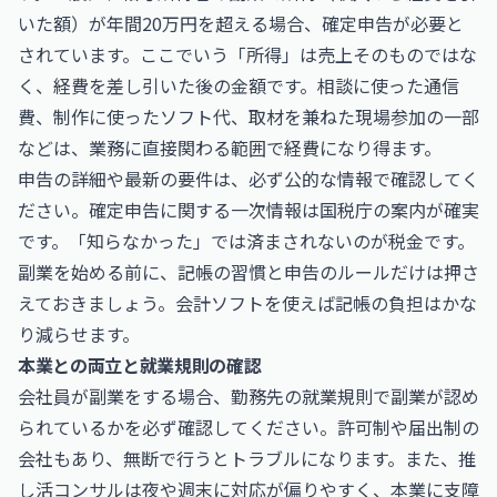
いた額）が年間20万円を超える場合、確定申告が必要と
されています。ここでいう「所得」は売上そのものではな
く、経費を差し引いた後の金額です。相談に使った通信
費、制作に使ったソフト代、取材を兼ねた現場参加の一部
などは、業務に直接関わる範囲で経費になり得ます。
申告の詳細や最新の要件は、必ず公的な情報で確認してく
ださい。確定申告に関する一次情報は
国税庁
の案内が確実
です。「知らなかった」では済まされないのが税金です。
副業を始める前に、記帳の習慣と申告のルールだけは押さ
えておきましょう。会計ソフトを使えば記帳の負担はかな
り減らせます。
本業との両立と就業規則の確認
会社員が副業をする場合、勤務先の就業規則で副業が認め
られているかを必ず確認してください。許可制や届出制の
会社もあり、無断で行うとトラブルになります。また、推
し活コンサルは夜や週末に対応が偏りやすく、本業に支障