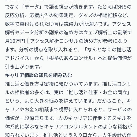
でなく「データ」で語る視点が効きます。たとえばSNSの
反応分析、応援広告の効果測定、グッズの相場推移など、
数字で裏付けられた助言は説得力が段違いです。アクセス
解析やデータ分析の副業の進め方は
ウェブ解析士の副業で
月10万円｜アクセス解析コンサルの始め方
が参考になり
ます。分析の視点を取り入れると、「なんとなくの推し活
アドバイス」から「根拠のあるコンサル」へと提供価値が
引き上がります。
キャリア相談の知見を組み込む
推し活と働き方は密接に結びついています。推し活コンサ
ルの相談者の多くは、実は「推し活と仕事・お金の両立」
という、より大きな悩みを抱えています。だからこそ、キ
ャリアやお金の相談まで視野に入れられると、サービスの
価値が一段深まります。人のキャリアに伴走するスキルを
体系的に学ぶなら
キャリアコンサルタント
のような資格が
知られています。推し活という入り口から、人生設計の伴