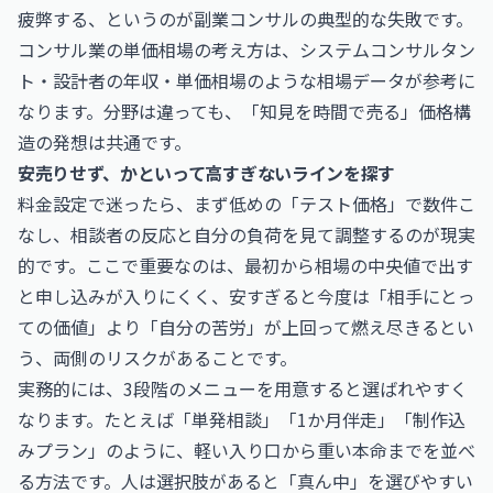
疲弊する、というのが副業コンサルの典型的な失敗です。
コンサル業の単価相場の考え方は、
システムコンサルタン
ト・設計者の年収・単価相場
のような相場データが参考に
なります。分野は違っても、「知見を時間で売る」価格構
造の発想は共通です。
安売りせず、かといって高すぎないラインを探す
料金設定で迷ったら、まず低めの「テスト価格」で数件こ
なし、相談者の反応と自分の負荷を見て調整するのが現実
的です。ここで重要なのは、最初から相場の中央値で出す
と申し込みが入りにくく、安すぎると今度は「相手にとっ
ての価値」より「自分の苦労」が上回って燃え尽きるとい
う、両側のリスクがあることです。
実務的には、3段階のメニューを用意すると選ばれやすく
なります。たとえば「単発相談」「1か月伴走」「制作込
みプラン」のように、軽い入り口から重い本命までを並べ
る方法です。人は選択肢があると「真ん中」を選びやすい