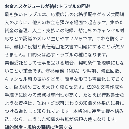
お金とスケジュールが絡むトラブルの回避
最も多いトラブルは、応援広告の出稿手配やグッズ共同購
入のように、他人のお金を預かる場面で起きます。集めた
資金の管理、入金・支払いの記録、想定外のキャンセル対
応などで認識のズレが生じやすいからです。これを防ぐに
は、最初に役割と責任範囲を文書で明確にすることが欠か
せません。口約束は必ずトラブルの種になります。
業務委託として仕事を受ける場合、契約条件を曖昧にしな
いことが重要です。守秘義務（NDA）や納期、修正回数、
キャンセル時の扱いなどを、簡単な形でも書面化しておく
と、後の揉めごとを大きく減らせます。法的な文書作成や
手続きに関わる業務は専門性が高く、たとえば
行政書士
の
ような資格は、契約・許認可まわりの知識を体系的に身に
つける道として知られています。本格的に運営支援へ踏み
込むなら、こうした知識の有無が信頼の差になります。
知的財産・規約の問題に注意する