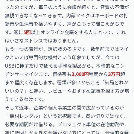
ったのですが、毎日のように会議が続くと、音質の不満が
無視できなくなってきます。内蔵マイクはキーボードの打
鍵音や生活音を拾いやすく、声がこもって聞こえがちで
す。週に
5回
以上オンライン会議をする人にとって、これ
は小さなストレスではありません。
もう一つの背景が、選択肢の多さです。数年前まではマイ
クといえば専門的な機材という印象でしたが、今では
USBに挿すだけで使える手軽な製品から、本格的なコン
デンサーマイクまで、価格帯も
3,000円
程度から
3万円
超
まで幅広く存在します。種類が多いからこそ「結局どれが
いいの？」と迷い、レビューやおすすめ記事を探す方が増
えているわけです。
そして近年、企業や個人事業主の間で広がっているのが
「機材レンタル」という選択肢です。買い切りではなく、
必要な期間だけ借りる。プロジェクト単位の在宅勤務や、
年に数回しか大きな会議がない方にとっては、合理的な発