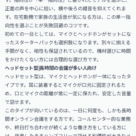
正面の声を中心に拾い、横や後ろの雑音を抑えてくれま
す。在宅勤務で家族の生活音が気になる方は、この単一指
向性を選ぶことが失敗回避のコツです。
初めての一台としては、マイクとヘッドホンがセットにな
ったスターターパックも選択肢になります。別々に揃える
手間がなく、相性も保証されているので、機材選びに時間
をかけたくない方には合理的な選び方です。
ヘッドセット型|長時間の会議が多い人向け
ヘッドセット型は、マイクとヘッドホンが一体になったタ
イプです。耳に装着するとマイクが口元に固定されるた
め、口とマイクの距離が常に一定に保たれ、安定した音量
で話せます。
このタイプが向いているのは、一日に何度も、しかも長時
間オンライン会議をする方です。コールセンター的な業務
や、終日打ち合わせが続くような働き方をしている方に
は、装着したままハンズフリーで話せる利便性が大きなメ