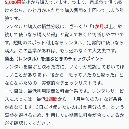
5,000円
前後から購入できます。つまり、月単位で借り続
けるなら、ひと月かふた月で購入費用を上回ってしまう計
算です。
レンタルと購入の損益分岐は、ざっくり「
1か月
以上、継
続して使うなら購入が得」と覚えておくと判断しやすいで
す。短期のスポット利用ならレンタル、定常的に使うなら
購入。この基準があれば、もう迷わなくて大丈夫です。
貸出（レンタル）を選ぶときのチェックポイント
レンタルを選ぶと決めた方に、いくつか確認しておいてほ
しいことがあります。後から「思っていたのと違った」と
ならないための、実務的なチェックリストです。
一つ目は、最低利用期間と料金体系です。レンタルサービ
スによっては「最低
1週間
から」「月単位のみ」など条件
が異なります。3日だけ使いたいのに1か月分払う、という
事態を避けるため、利用したい期間に料金が合っているか
必ず確認してください。