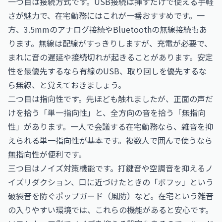
一つ目は接続方式です。USB接続は挿すだけで使える手軽
さが魅力で、在宅勤務にはこれが一番おすすめです。一
方、3.5mmのアナログ接続やBluetoothの無線接続もあ
ります。無線は配線がすっきりしますが、充電が必要で、
まれに音の遅延や接続切れが起きることがあります。安定
性を最優先するなら有線のUSB、取り回しを優先するな
ら無線、と覚えておきましょう。
二つ目は指向性です。先ほども触れましたが、正面の声だ
けを拾う「単一指向性」と、全方向の音を拾う「無指向
性」があります。一人で会議する在宅勤務なら、雑音を抑
えられる単一指向性が基本です。複数人で囲んで使うなら
無指向性が便利です。
三つ目はノイズ対策機能です。打鍵音や空調音を抑えるノ
イズリダクション、口に近づけたときの「ボフッ」という
破裂音を防ぐポップガード（風防）など。在宅という雑音
の入りやすい環境では、これらの機能があると安心です。