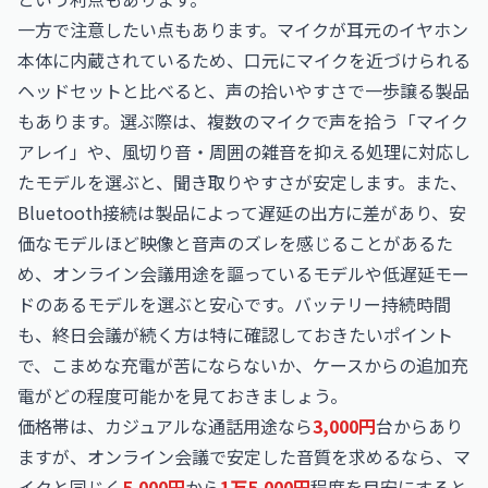
一方で注意したい点もあります。マイクが耳元のイヤホン
本体に内蔵されているため、口元にマイクを近づけられる
ヘッドセットと比べると、声の拾いやすさで一歩譲る製品
もあります。選ぶ際は、複数のマイクで声を拾う「マイク
アレイ」や、風切り音・周囲の雑音を抑える処理に対応し
たモデルを選ぶと、聞き取りやすさが安定します。また、
Bluetooth接続は製品によって遅延の出方に差があり、安
価なモデルほど映像と音声のズレを感じることがあるた
め、オンライン会議用途を謳っているモデルや低遅延モー
ドのあるモデルを選ぶと安心です。バッテリー持続時間
も、終日会議が続く方は特に確認しておきたいポイント
で、こまめな充電が苦にならないか、ケースからの追加充
電がどの程度可能かを見ておきましょう。
価格帯は、カジュアルな通話用途なら
3,000円
台からあり
ますが、オンライン会議で安定した音質を求めるなら、マ
イクと同じく
5,000円
から
1万5,000円
程度を目安にすると