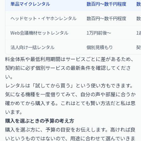
単品マイクレンタル
数百円〜数千円程度
数
ヘッドセット・イヤホンレンタル
数百円〜数千円程度
数
Web会議機材セットレンタル
1万円前後〜
1
法人向け一括レンタル
個別見積もり
契
料金体系や最低利用期間はサービスごとに差があるため、
契約前に必ず個別サービスの最新条件を確認してくださ
い。
レンタルは「試してから買う」という使い方もできます。
気になる機種を一度借りてみて、自分の声や部屋に合うか
確かめてから購入する。これはとても賢い方法だと私は思
います。
購入を選ぶときの予算の考え方
購入を選ぶ方に、予算の目安をお伝えします。高ければ良
いというものではないので、用途に合わせて選んでいきま