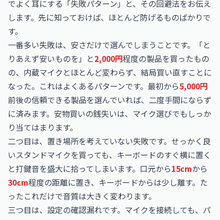
でよく耳にする「失敗パターン」と、その回避法をお伝え
します。先に知っておけば、ほとんど防げるものばかりで
す。
一番多い失敗は、安さだけで選んでしまうことです。「と
りあえず安いものを」と
2,000円
程度の製品を買ったもの
の、内蔵マイクとほとんど変わらず、結局買い直すことに
なった。これはよくあるパターンです。最初から
5,000円
前後の信頼できる製品を選んでいれば、二度手間にならず
に済みます。安物買いの銭失いは、マイク選びでもしっか
り当てはまります。
二つ目は、置き場所を考えていない失敗です。せっかく良
いスタンドマイクを買っても、キーボードのすぐ横に置く
と打鍵音を盛大に拾ってしまいます。口元から
15cm
から
30cm
程度の距離に置き、キーボードからは少し離す。た
ったこれだけで音質は大きく変わります。
三つ目は、設定の確認漏れです。マイクを接続しても、パ