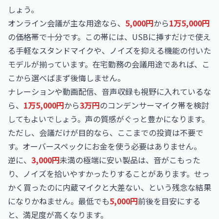
しょう。
オンライン会議が主な用途なら、
5,000円
から
1万5,000円
の価格帯で十分です。この帯には、USBに挿すだけで使え
る手軽なスタンドマイクや、ノイズを抑える機能の付いた
モデルが揃っています。在宅勤務の会議用途であれば、こ
こから選べばまず後悔しません。
ナレーションや動画配信、音声収録も視野に入れているな
ら、
1万5,000円
から
3万円
のコンデンサーマイク帯を検討
してもよいでしょう。声の質感がぐっと豊かになります。
ただし、会議だけが目的なら、ここまでの投資は不要で
す。オーバースペックにお金を使う必要はありません。
逆に、
3,000円
未満の極端に安い製品は、音がこもった
り、ノイズを拾いやすかったりすることがあります。せっ
かく買ったのに内蔵マイクと大差ない、という残念な結果
になりかねません。最低でも
5,000円
前後を目安にする
と、満足度が高くなります。