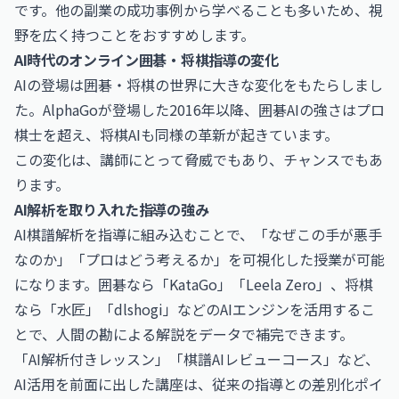
です。他の副業の成功事例から学べることも多いため、視
野を広く持つことをおすすめします。
AI時代のオンライン囲碁・将棋指導の変化
AIの登場は囲碁・将棋の世界に大きな変化をもたらしまし
た。AlphaGoが登場した2016年以降、囲碁AIの強さはプロ
棋士を超え、将棋AIも同様の革新が起きています。
この変化は、講師にとって脅威でもあり、チャンスでもあ
ります。
AI解析を取り入れた指導の強み
AI棋譜解析を指導に組み込むことで、「なぜこの手が悪手
なのか」「プロはどう考えるか」を可視化した授業が可能
になります。囲碁なら「KataGo」「Leela Zero」、将棋
なら「水匠」「dlshogi」などのAIエンジンを活用するこ
とで、人間の勘による解説をデータで補完できます。
「AI解析付きレッスン」「棋譜AIレビューコース」など、
AI活用を前面に出した講座は、従来の指導との差別化ポイ