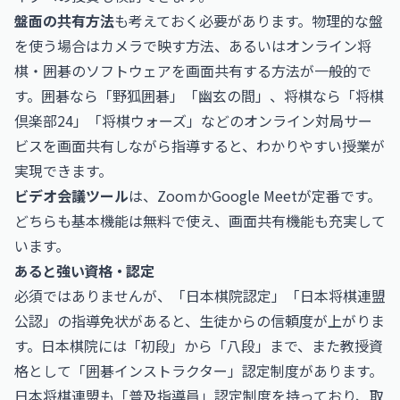
盤面の共有方法
も考えておく必要があります。物理的な盤
を使う場合はカメラで映す方法、あるいはオンライン将
棋・囲碁のソフトウェアを画面共有する方法が一般的で
す。囲碁なら「野狐囲碁」「幽玄の間」、将棋なら「将棋
倶楽部24」「将棋ウォーズ」などのオンライン対局サー
ビスを画面共有しながら指導すると、わかりやすい授業が
実現できます。
ビデオ会議ツール
は、ZoomかGoogle Meetが定番です。
どちらも基本機能は無料で使え、画面共有機能も充実して
います。
あると強い資格・認定
必須ではありませんが、「日本棋院認定」「日本将棋連盟
公認」の指導免状があると、生徒からの信頼度が上がりま
す。日本棋院には「初段」から「八段」まで、また教授資
格として「囲碁インストラクター」認定制度があります。
日本将棋連盟も「普及指導員」認定制度を持っており、取