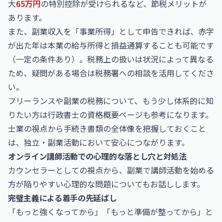
大
65万円
の特別控除が受けられるなど、節税メリットが
あります。
また、副業収入を「事業所得」として申告できれば、赤字
が出た年は本業の給与所得と損益通算することも可能です
（一定の条件あり）。税務上の扱いは状況によって異なる
ため、疑問がある場合は税務署への相談を活用してくださ
い。
フリーランスや副業の税務について、もう少し体系的に知
りたい方は
行政書士
の資格概要ページも参考になります。
士業の視点から手続き書類の全体像を把握しておくこと
は、独立・副業活動において安心につながります。
オンライン講師活動での心理的な落とし穴と対処法
カウンセラーとしての視点から、副業で講師活動を始める
方が陥りやすい心理的な問題についてもお話しします。
完璧主義による着手の先延ばし
「もっと強くなってから」「もっと準備が整ってから」と