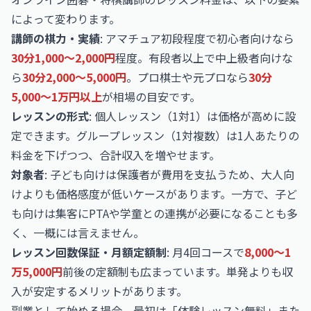
によって変わります。
講師の棋力・実績
: アマチュア初段程度で初心者向けなら
30分1,000〜2,000円
程度。有段者以上で中上級者向けな
ら
30分2,000〜5,000円
。プロ棋士や元プロなら
30分
5,000〜1万円以上
が相場の目安です。
レッスンの形式
: 個人レッスン（1対1）は価格が高めに設
定できます。グループレッスン（1対複数）は1人あたりの
料金を下げつつ、合計収入を増やせます。
対象者
: 子ども向けは保護者が費用を支払うため、大人向
けよりも価格感度が低いケースがあります。一方で、子ど
も向けは集客にPTAや学童との連携が必要になることも多
く、一概には言えません。
レッスン回数保証・月額定額制
: 月4回コースで
8,000〜1
万5,000円
前後の定額制も広まっています。単発よりも収
入が安定するメリットがあります。
副業として始める場合、最初は「体験レッスン無料」また