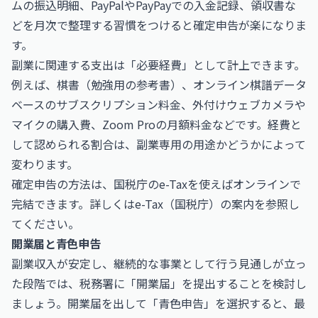
ムの振込明細、PayPalやPayPayでの入金記録、領収書な
どを月次で整理する習慣をつけると確定申告が楽になりま
す。
副業に関連する支出は「必要経費」として計上できます。
例えば、棋書（勉強用の参考書）、オンライン棋譜データ
ベースのサブスクリプション料金、外付けウェブカメラや
マイクの購入費、Zoom Proの月額料金などです。経費と
して認められる割合は、副業専用の用途かどうかによって
変わります。
確定申告の方法は、国税庁のe-Taxを使えばオンラインで
完結できます。詳しくは
e-Tax（国税庁）
の案内を参照し
てください。
開業届と青色申告
副業収入が安定し、継続的な事業として行う見通しが立っ
た段階では、税務署に「開業届」を提出することを検討し
ましょう。開業届を出して「青色申告」を選択すると、最