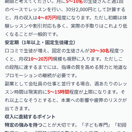
期間と考えてください。月に
5〜10名
の生徒さんと週1回
のペースでレッスンを行い、30分2,000円として計算する
と、月の収入は
4〜8万円
程度になります。ただし初期は体
験レッスンや割引対応も多く、実際の手取りはこれより低
くなることが一般的です。
安定期（1年以上・固定生徒確立）
口コミで生徒が増え、固定の生徒さんが
20〜30名
程度つ
くと、月収
10〜20万円
規模も視野に入ります。ただしこ
の段階に達するまでには、指導の質を高める努力と地道な
プロモーションの継続が必要です。
副業として会社員の仕事と並行する場合、週あたりのレッ
スン時間は現実的に
5〜15時間
程度が上限になります。そ
れ以上こなそうとすると、本業への影響や疲弊のリスクが
出てきます。
収入に直結するポイント
特定の強みを持つ
ことが大切です。「子ども専門」「初段