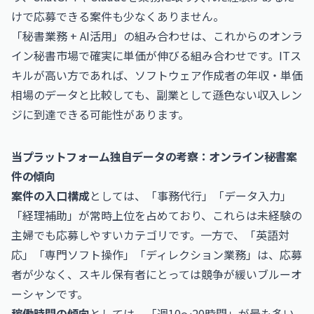
けで応募できる案件も少なくありません。
「秘書業務 + AI活用」の組み合わせは、これからのオンラ
イン秘書市場で確実に単価が伸びる組み合わせです。ITス
キルが高い方であれば、
ソフトウェア作成者の年収・単価
相場
のデータと比較しても、副業として遜色ない収入レン
ジに到達できる可能性があります。
当プラットフォーム独自データの考察：オンライン秘書案
件の傾向
案件の入口構成
としては、「事務代行」「データ入力」
「経理補助」が常時上位を占めており、これらは未経験の
主婦でも応募しやすいカテゴリです。一方で、「英語対
応」「専門ソフト操作」「ディレクション業務」は、応募
者が少なく、スキル保有者にとっては競争が緩いブルーオ
ーシャンです。
稼働時間の傾向
としては、「週10〜20時間」が最も多い