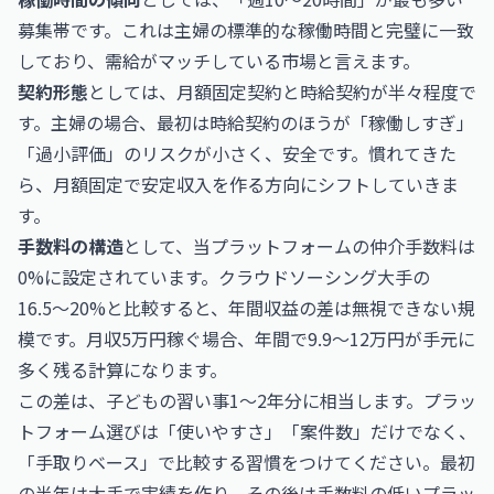
募集帯です。これは主婦の標準的な稼働時間と完璧に一致
しており、需給がマッチしている市場と言えます。
契約形態
としては、月額固定契約と時給契約が半々程度で
す。主婦の場合、最初は時給契約のほうが「稼働しすぎ」
「過小評価」のリスクが小さく、安全です。慣れてきた
ら、月額固定で安定収入を作る方向にシフトしていきま
す。
手数料の構造
として、当プラットフォームの仲介手数料は
0%に設定されています。クラウドソーシング大手の
16.5〜20%と比較すると、年間収益の差は無視できない規
模です。月収5万円稼ぐ場合、年間で9.9〜12万円が手元に
多く残る計算になります。
この差は、子どもの習い事1〜2年分に相当します。プラッ
トフォーム選びは「使いやすさ」「案件数」だけでなく、
「手取りベース」で比較する習慣をつけてください。最初
の半年は大手で実績を作り、その後は手数料の低いプラッ