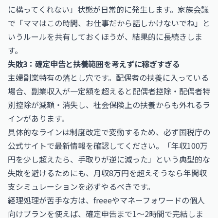
に構ってくれない」状態が日常的に発生します。家族会議
で「ママはこの時間、お仕事だから話しかけないでね」と
いうルールを共有しておくほうが、結果的に長続きしま
す。
失敗3：確定申告と扶養範囲を考えずに稼ぎすぎる
主婦副業特有の落とし穴です。配偶者の扶養に入っている
場合、副業収入が一定額を超えると配偶者控除・配偶者特
別控除が減額・消失し、社会保険上の扶養からも外れるラ
インがあります。
具体的なラインは制度改定で変動するため、必ず
国税庁の
公式サイト
で最新情報を確認してください。「年収100万
円を少し超えたら、手取りが逆に減った」という典型的な
失敗を避けるためにも、月収8万円を超えそうなら年間収
支シミュレーションを必ずやるべきです。
経理処理が苦手な方は、freeeやマネーフォワードの個人
向けプランを使えば、確定申告まで1〜2時間で完結しま