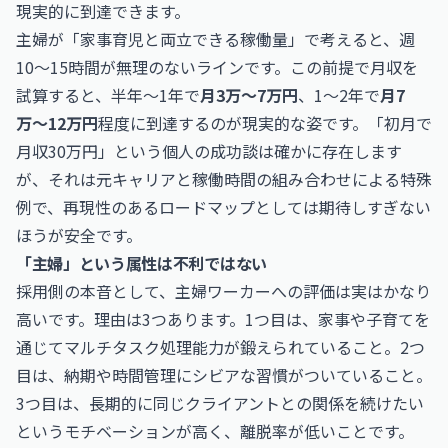
現実的に到達できます。
主婦が「家事育児と両立できる稼働量」で考えると、週
10〜15時間が無理のないラインです。この前提で月収を
試算すると、半年〜1年で
月3万〜7万円
、1〜2年で
月7
万〜12万円
程度に到達するのが現実的な姿です。「初月で
月収30万円」という個人の成功談は確かに存在します
が、それは元キャリアと稼働時間の組み合わせによる特殊
例で、再現性のあるロードマップとしては期待しすぎない
ほうが安全です。
「主婦」という属性は不利ではない
採用側の本音として、主婦ワーカーへの評価は実はかなり
高いです。理由は3つあります。1つ目は、家事や子育てを
通じてマルチタスク処理能力が鍛えられていること。2つ
目は、納期や時間管理にシビアな習慣がついていること。
3つ目は、長期的に同じクライアントとの関係を続けたい
というモチベーションが高く、離脱率が低いことです。