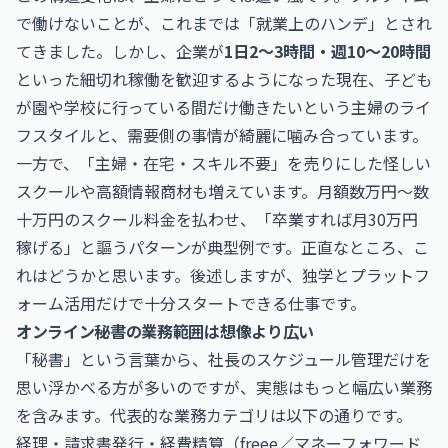
で働けないことが、これまでは「就業上のハンデ」とされ
てきました。しかし、企業が
1日2〜3時間・週10〜20時間
といった細切れ稼働を歓迎するようになった現在、子ども
が園や学校に行っている間だけ働きたいという主婦のライ
フスタイルと、需要側の事情が綺麗に噛み合っています。
一方で、「主婦・在宅・スキル不要」を売りにした怪しい
スクールや高額情報商材も増えています。月額数万円〜数
十万円のスクール料金を払わせ、「卒業すれば月30万円
稼げる」と謳うパターンが典型例です。正直なところ、こ
れはどうかと思います。後述しますが、独学とプラットフ
ォーム活用だけで十分スタートできる仕事です。
オンライン秘書の業務範囲は想像より広い
「秘書」という言葉から、社長のスケジュール管理だけを
思い浮かべる方が多いのですが、実態はもっと幅広い業務
を含みます。代表的な業務カテゴリは以下の通りです。
経理・請求書発行・経費精算（freee／マネーフォワード