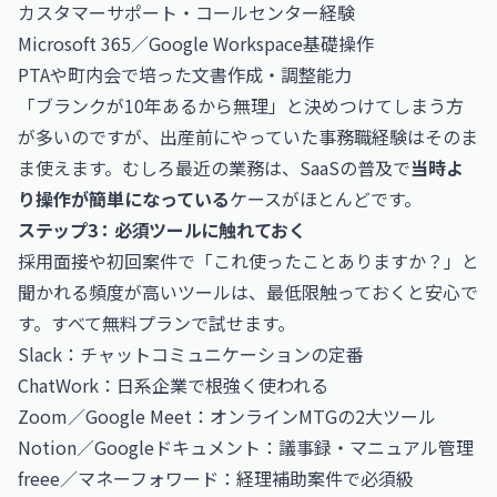
カスタマーサポート・コールセンター経験
Microsoft 365／Google Workspace基礎操作
PTAや町内会で培った文書作成・調整能力
「ブランクが10年あるから無理」と決めつけてしまう方
が多いのですが、出産前にやっていた事務職経験はそのま
ま使えます。むしろ最近の業務は、SaaSの普及で
当時よ
り操作が簡単になっている
ケースがほとんどです。
ステップ3：必須ツールに触れておく
採用面接や初回案件で「これ使ったことありますか？」と
聞かれる頻度が高いツールは、最低限触っておくと安心で
す。すべて無料プランで試せます。
Slack：チャットコミュニケーションの定番
ChatWork：日系企業で根強く使われる
Zoom／Google Meet：オンラインMTGの2大ツール
Notion／Googleドキュメント：議事録・マニュアル管理
freee／マネーフォワード：経理補助案件で必須級