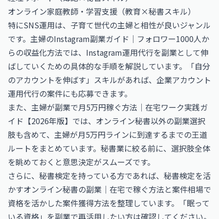
オンライン家庭教師・学習支援（教育×秘書スキル）
特にSNS運用は、子育て世代の主婦と相性が良いジャンル
です。
主婦のInstagram副業ガイド｜フォロワー1000人か
らの収益化方法
では、Instagram運用代行を副業として伸
ばしていくための具体的な手順を解説しています。「自分
のアカウントを伸ばす」スキルがあれば、企業アカウント
運用代行の案件にも応募できます。
また、
主婦が副業で月5万円稼ぐ方法｜在宅ワーク実践ガ
イド【2026年版】
では、オンライン秘書以外の副業選択
肢も含めて、主婦が月5万円ラインに到達するまでの王道
ルートをまとめています。秘書業に絞る前に、選択肢全体
を眺めておくと意思決定がスムーズです。
さらに、秘書検定を持っている方であれば、
秘書検定を活
かすオンライン秘書の副業｜在宅で稼ぐ方法と案件相場
で
資格を活かした案件獲得方法を整理しています。「眠って
いる資格」を副業で再活用したい方は確認してください。