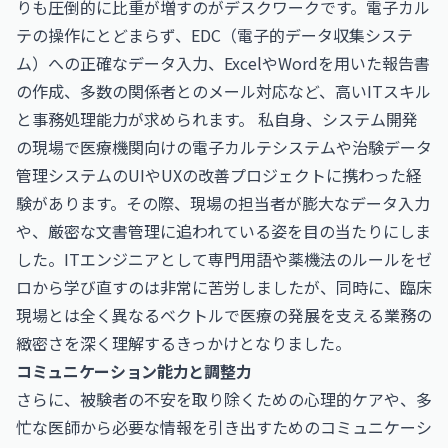
りも圧倒的に比重が増すのがデスクワークです。電子カル
テの操作にとどまらず、EDC（電子的データ収集システ
ム）への正確なデータ入力、ExcelやWordを用いた報告書
の作成、多数の関係者とのメール対応など、高いITスキル
と事務処理能力が求められます。 私自身、システム開発
の現場で医療機関向けの電子カルテシステムや治験データ
管理システムのUIやUXの改善プロジェクトに携わった経
験があります。その際、現場の担当者が膨大なデータ入力
や、厳密な文書管理に追われている姿を目の当たりにしま
した。ITエンジニアとして専門用語や薬機法のルールをゼ
ロから学び直すのは非常に苦労しましたが、同時に、臨床
現場とは全く異なるベクトルで医療の発展を支える業務の
緻密さを深く理解するきっかけとなりました。
コミュニケーション能力と調整力
さらに、被験者の不安を取り除くための心理的ケアや、多
忙な医師から必要な情報を引き出すためのコミュニケーシ