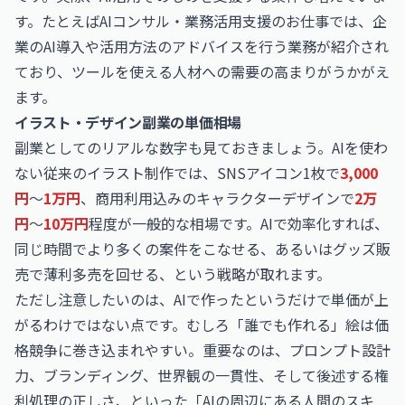
す。たとえば
AIコンサル・業務活用支援のお仕事
では、企
業のAI導入や活用方法のアドバイスを行う業務が紹介され
ており、ツールを使える人材への需要の高まりがうかがえ
ます。
イラスト・デザイン副業の単価相場
副業としてのリアルな数字も見ておきましょう。AIを使わ
ない従来のイラスト制作では、SNSアイコン1枚で
3,000
円
〜
1万円
、商用利用込みのキャラクターデザインで
2万
円
〜
10万円
程度が一般的な相場です。AIで効率化すれば、
同じ時間でより多くの案件をこなせる、あるいはグッズ販
売で薄利多売を回せる、という戦略が取れます。
ただし注意したいのは、AIで作ったというだけで単価が上
がるわけではない点です。むしろ「誰でも作れる」絵は価
格競争に巻き込まれやすい。重要なのは、プロンプト設計
力、ブランディング、世界観の一貫性、そして後述する権
利処理の正しさ、といった「AIの周辺にある人間のスキ