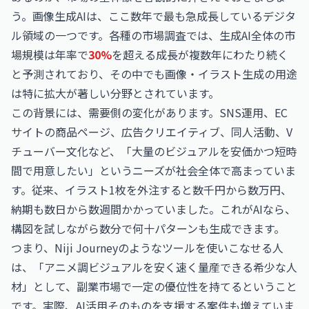
う。画像生成AIは、ここ数年で最も急成長しているデジタ
ル領域の一つです。各種の市場調査では、生成AI全体の市
場規模は年率で
30%
を超える成長が複数年にわたり続く
と予測されており、その中でも画像・イラスト生成の用途
は特に拡大が著しい分野とされています。
この背景には、需要側の変化があります。SNS運用、EC
サイトの商品ページ、広告クリエイティブ、同人活動、V
チューバー文化など、「大量のビジュアルを安価かつ短時
間で用意したい」というニーズが社会全体で高まっていま
す。従来、イラスト1枚を外注すると数千円から数万円、
納期も数日から数週間かかっていました。これがAIなら、
構図を試しながら数分で何十パターンも生成できます。
つまり、Niji Journeyのようなツールを使いこなせる人
は、「アニメ調ビジュアルを安く速く量産できる希少な人
材」として、副業市場で一定の優位性を持てるということ
です。実際、AI活用そのものを支援する案件も増えていま