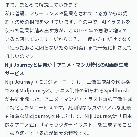
まで、まとめて解説していきます。
私は普段、フリーランスや副業をされている方からの契
約・法務の相談を受けています。その中で、AIイラストを
使った副業に踏み出す方が、この1〜2年で急激に増えて
いると感じています。だからこそ、「使い方」だけでなく
「使ったあとに困らないための知識」まで一気に押さえて
ほしいのです。
Niji Journeyとは何か｜アニメ・マンガ特化のAI画像生成
サービス
Niji Journey（にじジャーニー）は、画像生成AIの代表格
であるMidjourneyと、アニメ制作で知られるSpellbrush
が共同開発した、アニメ・マンガ・イラスト調の画像生成
に特化したAIサービスです。汎用的な写真やリアルな風景
も得意なMidjourney本体に対して、Niji Journeyは「日本
的なアニメ絵」「キャラクターイラスト」を生成すること
に振り切っているのが最大の特徴です。