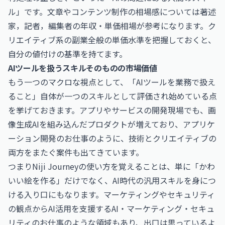
ル」です。文章やコンテンツ制作の相場感については
著述
家，記者，編集者の年収・単価相場
が参考になります。ク
リエイティブ系の副業全般の単価水準を把握しておくと、
自分の値付けの基準を持てます。
AIツールを扱うスキルそのものの市場価値
もう一つのマクロな視点として、「AIツールを業務で扱え
ること」自体が一つのスキルとして評価され始めている点
を挙げておきます。アプリやサービスの開発現場でも、画
像生成AIを組み込んだプロダクトが増えており、
アプリケ
ーション開発のお仕事
のように、技術とクリエイティブの
両方をまたぐ案件も出てきています。
つまりNiji Journeyの使い方を覚えることは、単に「かわ
いい絵を作る」だけでなく、AI時代の汎用スキルを身につ
ける入り口にもなります。マーケティングやセキュリティ
の観点からAI活用を支援する
AI・マーケティング・セキュ
リティのお仕事
のような領域もあり、出口は思っているよ