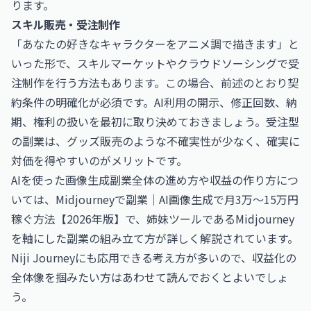
ります。
スキル販売・受注制作
「あなたの好きなキャラクターをアニメ調で描きます」と
いった形で、スキルマーケットやクラウドソーシングで受
注制作を行う方法もあります。この場合、前述のとおり契
約条件の明確化が必須です。AI利用の開示、修正回数、納
期、権利の扱いを最初に取り決めておきましょう。受注型
の副業は、グッズ販売のような不確実性が少なく、確実に
対価を得やすいのがメリットです。
AIを使った画像生成副業全体の進め方や収益の作り方につ
いては、
Midjourneyで副業｜AI画像生成で月3万〜15万円
稼ぐ方法【2026年版】
で、姉妹ツールであるMidjourney
を軸にした副業の組み立て方が詳しく解説されています。
Niji Journeyにも応用できる考え方が多いので、収益化の
全体像を掴みたい方はあわせて読んでおくとよいでしょ
う。