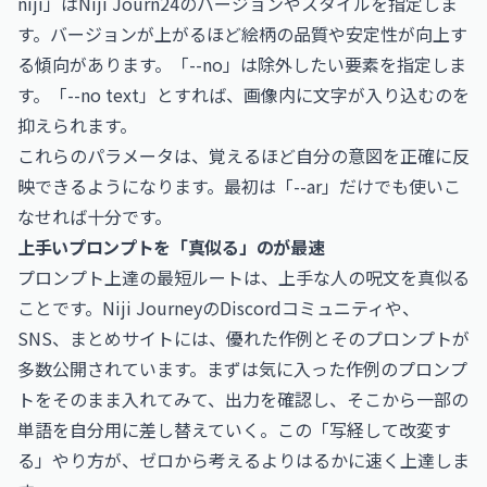
niji」はNiji Journ24のバージョンやスタイルを指定しま
す。バージョンが上がるほど絵柄の品質や安定性が向上す
る傾向があります。「--no」は除外したい要素を指定しま
す。「--no text」とすれば、画像内に文字が入り込むのを
抑えられます。
これらのパラメータは、覚えるほど自分の意図を正確に反
映できるようになります。最初は「--ar」だけでも使いこ
なせれば十分です。
上手いプロンプトを「真似る」のが最速
プロンプト上達の最短ルートは、上手な人の呪文を真似る
ことです。Niji JourneyのDiscordコミュニティや、
SNS、まとめサイトには、優れた作例とそのプロンプトが
多数公開されています。まずは気に入った作例のプロンプ
トをそのまま入れてみて、出力を確認し、そこから一部の
単語を自分用に差し替えていく。この「写経して改変す
る」やり方が、ゼロから考えるよりはるかに速く上達しま