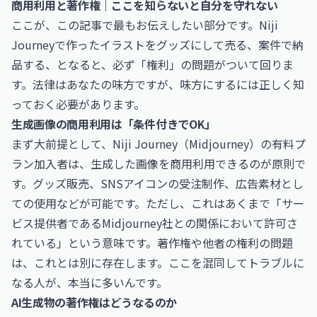
商用利用と著作権｜ここを知らないと自分を守れない
ここが、この記事で最もお伝えしたい部分です。Niji
Journeyで作ったイラストをグッズにして売る、案件で納
品する、となると、必ず「権利」の問題がついて回りま
す。法律はあなたの味方ですが、味方にするには正しく知
っておく必要があります。
生成画像の商用利用は「条件付きでOK」
まず大前提として、Niji Journey（Midjourney）の有料プ
ラン加入者は、生成した画像を商用利用できるのが原則で
す。グッズ販売、SNSアイコンの受注制作、広告素材とし
ての使用などが可能です。ただし、これはあくまで「サー
ビス提供者であるMidjourney社との関係において許可さ
れている」という意味です。著作権や他者の権利の問題
は、これとは別に存在します。ここを混同してトラブルに
なる人が、本当に多いんです。
AI生成物の著作権はどうなるのか