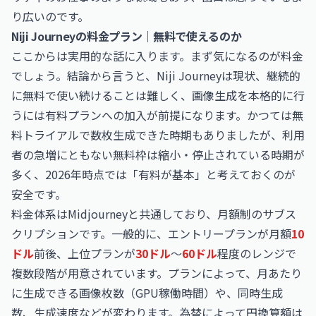
り広いのです。
Niji Journeyの料金プラン｜無料で使えるのか
ここからは実用的な話に入ります。まず気になるのが料金
でしょう。結論から言うと、Niji Journeyは現状、継続的
に無料で使い続けることは難しく、画像生成を本格的に行
うには有料プランへの加入が前提になります。かつては無
料トライアルで数枚生成できた時期もありましたが、利用
者の急増にともない無料枠は縮小・停止されている時期が
多く、2026年時点では「有料が基本」と考えておくのが
安全です。
料金体系はMidjourneyと共通しており、月額制のサブス
クリプションです。一般的に、エントリープランが月額
10
ドル
前後、上位プランが
30ドル
〜
60ドル
程度のレンジで
複数段階が用意されています。プランによって、月あたり
に生成できる画像枚数（GPU稼働時間）や、同時生成
数、生成速度などが変わります。為替によって円換算額は