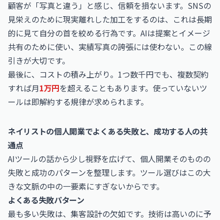
顧客が「写真と違う」と感じ、信頼を損ないます。SNSの
見栄えのために現実離れした加工をするのは、これは長期
的に見て自分の首を絞める行為です。AIは提案とイメージ
共有のために使い、実績写真の誇張には使わない。この線
引きが大切です。
最後に、コストの積み上がり。1つ数千円でも、複数契約
すれば月
1万円
を超えることもあります。使っていないツ
ールは即解約する規律が求められます。
ネイリストの個人開業でよくある失敗と、成功する人の共
通点
AIツールの話から少し視野を広げて、個人開業そのものの
失敗と成功のパターンを整理します。ツール選びはこの大
きな文脈の中の一要素にすぎないからです。
よくある失敗パターン
最も多い失敗は、集客設計の欠如です。技術は高いのに予