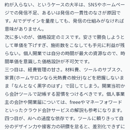
約が入らない、というケースの大半は、SNSやホームペー
ジでの発信不足、あるいは発信の一貫性のなさが原因で
す。AIでデザインを量産しても、発信の仕組みがなければ
意味がありません。
次に多いのが、価格設定のミスです。安さで勝負しようと
して単価を下げすぎ、施術数をこなしても手元に利益が残
らない。個人開業では自分の時間が最大の資源なので、時
間単価を意識した価格設計が不可欠です。
三つ目は、経費管理の甘さ。材料費、ツールのサブスク、
家賃(ホームサロンなら光熱費の按分)などを把握しないま
ま「なんとなく黒字のはず」で回してしまう。開業当初か
ら会計ツールで記帳する習慣をつけるべきです。個人事業
主の会計や開業届については、
freee
や
マネーフォワード
といったクラウド会計サービスの解説も参考になります。
四つ目が、AIへの過度な依存です。ツールに頼りきって自
分のデザイン力や接客力の研鑽を怠ると、差別化できずに