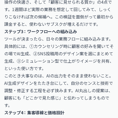
操作の快適さ、そして「顧客に見せられる質か」の4点で
す。1週間ほど実際の業務を想定して回してみて、しっく
りこなければ次の候補へ。この検証を面倒がって最初から
課金すると、使わないサブスクが増えるだけです。
ステップ3：ワークフローへの組み込み
ツールが決まったら、日々の業務フローに組み込みます。
具体的には、①カウンセリング時に顧客の好みを聞いてそ
の場でAI生成、②SNS投稿用のデザイン案を週にまとめて
生成、③シミュレーション型で仕上がりイメージを共有、
といった使い方です。
このとき大事なのは、AIの出力をそのまま使わないこと。
AI生成デザインをたたき台にして、自分のセンスと技術で
調整・修正する工程を必ず挟みます。AI丸出しの提案は、
顧客にも「どこかで見た感じ」と伝わってしまうもので
す。
ステップ4：集客導線と価格設計