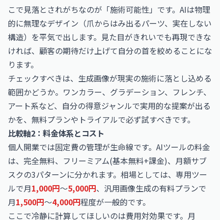
こで見落とされがちなのが「施術可能性」です。AIは物理
的に無理なデザイン（爪からはみ出るパーツ、実在しない
構造）を平気で出します。見た目がきれいでも再現できな
ければ、顧客の期待だけ上げて自分の首を絞めることにな
ります。
チェックすべきは、生成画像が現実の施術に落とし込める
範囲かどうか。ワンカラー、グラデーション、フレンチ、
アート系など、自分の得意ジャンルで実用的な提案が出る
かを、無料プランやトライアルで必ず試すべきです。
比較軸2：料金体系とコスト
個人開業では固定費の管理が生命線です。AIツールの料金
は、完全無料、フリーミアム(基本無料+課金)、月額サブ
スクの3パターンに分かれます。相場としては、専用ツー
ルで月
1,000円
〜
5,000円
、汎用画像生成の有料プランで
月
1,500円
〜
4,000円
程度が一般的です。
ここで冷静に計算してほしいのは費用対効果です。月