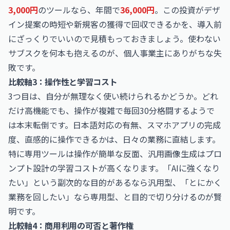
3,000円
のツールなら、年間で
36,000円
。この投資がデザ
イン提案の時短や新規客の獲得で回収できるかを、導入前
にざっくりでいいので見積もっておきましょう。使わない
サブスクを何本も抱えるのが、個人事業主にありがちな失
敗です。
比較軸3：操作性と学習コスト
3つ目は、自分が無理なく使い続けられるかどうか。どれ
だけ高機能でも、操作が複雑で毎回30分格闘するようで
は本末転倒です。日本語対応の有無、スマホアプリの完成
度、直感的に操作できるかは、日々の業務に直結します。
特に専用ツールは操作が簡単な反面、汎用画像生成はプロ
ンプト設計の学習コストが高くなります。「AIに強くなり
たい」という副次的な目的があるなら汎用型、「とにかく
業務を回したい」なら専用型、と目的で切り分けるのが賢
明です。
比較軸4：商用利用の可否と著作権