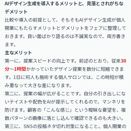
AIデザイン生成を導入するメリットと、見落とされがちな
デメリット
比較や導入の前提として、そもそもAIデザイン生成が個人
開業にもたらすメリットとデメリットをフェアに整理して
おきます。良い面ばかり語るのは不誠実なので、両方書き
ます。
主なメリット
第一に、提案スピードの向上です。前述のとおり、従来
30
分
〜
1時間
かかっていたデザイン提案を数分に短縮できま
す。1日に何人も施術する個人サロンでは、この時短が積
み重なって大きな差になります。
第二に、提案の幅が広がることです。自分の引き出しにな
いテイストや配色をAIが提示してくれるので、マンネリを
防げます。顧客の「こんな感じ」という曖昧な要望を、複
数パターンの画像に落とし込んで確認できるのも大きい。
第三に、SNSの投稿ネタ切れ対策になること。個人開業の