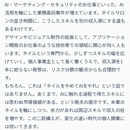
AI・マーケティング・セキュリティのお仕事
といった、AI
活用を軸にした業務委託案件が増えています。ネイルサロ
ンの空き時間に、こうしたスキルを別の収入源にする道も
あるわけです。
デザインやビジュアル制作の延長として、
アプリケーショ
ン開発のお仕事
のような技術寄りの領域に関心が向く人も
います。ネイルという専門から、少しずつスキルの幅を広
げていく。個人事業主として長く働くうえで、収入源を1
本に絞らない発想は、リスク分散の観点からも合理的で
す。
もちろん、これは「ネイルをやめてAIをやれ」という話で
はありません。あくまで、AIに触れる過程で得たスキルに
は思わぬ市場価値がある、という視点の提示です。本業の
ネイルを軸にしつつ、余力があれば周辺スキルで収入の柱
を増やす。この二段構えが、変化の速い時代の個人開業に
は効いてきます。