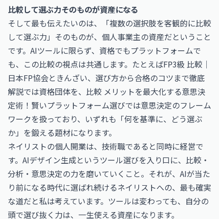
比較して選ぶ力そのものが資産になる
そして最も伝えたいのは、「複数の選択肢を客観的に比較
して選ぶ力」そのものが、個人事業主の資産だということ
です。AIツールに限らず、資格でもプラットフォームで
も、この比較の視点は共通します。たとえば
FP3級 比較｜
日本FP協会ときんざい、選び方から合格のコツまで徹底
解説
では資格団体を、
比較 メリットを最大化する意思決
定術！賢いプラットフォーム選び
では意思決定のフレーム
ワークを扱っており、いずれも「何を基準に、どう選ぶ
か」を鍛える題材になります。
ネイリストの個人開業は、技術職であると同時に経営で
す。AIデザイン生成というツール選びを入り口に、比較・
分析・意思決定の力を磨いていくこと。それが、AIが当た
り前になる時代に選ばれ続けるネイリストへの、最も確実
な道だと私は考えています。ツールは変わっても、自分の
頭で選び抜く力は、一生使える資産になります。