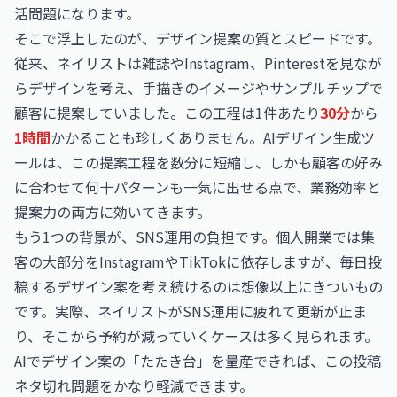
活問題になります。
そこで浮上したのが、デザイン提案の質とスピードです。
従来、ネイリストは雑誌やInstagram、Pinterestを見なが
らデザインを考え、手描きのイメージやサンプルチップで
顧客に提案していました。この工程は1件あたり
30分
から
1時間
かかることも珍しくありません。AIデザイン生成ツ
ールは、この提案工程を数分に短縮し、しかも顧客の好み
に合わせて何十パターンも一気に出せる点で、業務効率と
提案力の両方に効いてきます。
もう1つの背景が、SNS運用の負担です。個人開業では集
客の大部分をInstagramやTikTokに依存しますが、毎日投
稿するデザイン案を考え続けるのは想像以上にきついもの
です。実際、ネイリストがSNS運用に疲れて更新が止ま
り、そこから予約が減っていくケースは多く見られます。
AIでデザイン案の「たたき台」を量産できれば、この投稿
ネタ切れ問題をかなり軽減できます。