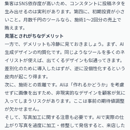
集客はSNS依存度が高いため、コンスタントに投稿ネタを
生み出せるのは実利があります。第四に、初期投資が小さ
いこと。月数千円のツールなら、施術1〜2回分の売上で
賄えます。
見落とされがちなデメリット
一方で、デメリットも冷静に見ておきましょう。まず、AI
生成デザインの均質化です。同じようなツールを多くのネ
イリストが使えば、出てくるデザインも似通ってきます。
差別化のために導入したはずが、逆に没個性化するという
皮肉が起こり得ます。
次に、施術との乖離です。AIは「作れるかどうか」を考慮
せずに画像を出すため、非現実的なデザインを顧客が気に
入ってしまうリスクがあります。ここは事前の期待値調整
が欠かせません。
そして、写真加工に関する注意も必要です。AIで実際の仕
上がり写真を過度に加工・修整して発信すると、来店した