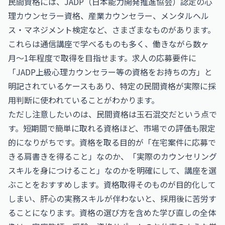
民間資格には、JADP（日本能力開発推進協会）認定の心
理カウンセラー資格、産業カウンセラー、メンタルヘル
ス・マネジメント検定など、さまざまなものがあります。
これらは通信講座で学べるものも多く、働きながら数ヶ
月〜1年程度で取得を目指せます。求人の応募要件に
「JADP上級心理カウンセラー等の資格をお持ちの方」と
明記されているケースもあり、特定の民間資格が実際に採
用判断に使われていることがわかります。
ただし注意したいのは、民間資格は玉石混交だという点で
す。短期間で簡単に取れる資格ほど、市場での評価も限定
的になりがちです。資格を取る目的が「在宅案件に応募で
きる肩書きを得ること」なのか、「実際のカウンセリング
スキルを身につけること」なのかを明確にして、講座を選
ぶことをおすすめします。資格取得そのものが目的化して
しまい、肝心の実務スキルが伴わないと、採用後に苦労す
ることになります。資格の選び方を含めた学び直しの全体