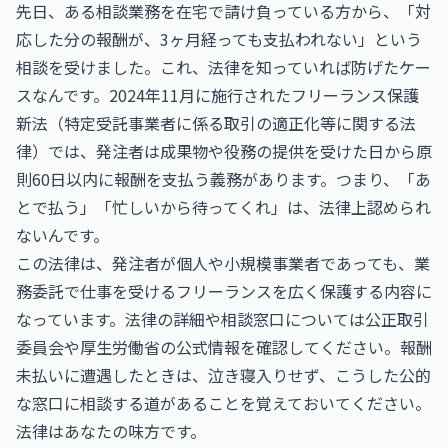
先日、ある相談業務を在宅で請け負っている方から、「対
応した分の報酬が、3ヶ月経っても支払われない」という
相談を受けました。これ、法律を知っていれば防げたケー
スなんです。2024年11月に施行されたフリーランス保護
新法（特定受託事業者に係る取引の適正化等に関する法
律）では、発注者は成果物や役務の提供を受けた日から原
則60日以内に報酬を支払う義務があります。つまり、「あ
とで払う」「忙しいから待ってくれ」は、法律上認められ
ないんです。
この法律は、発注者が個人や小規模事業者であっても、業
務委託で仕事を受けるフリーランスを広く保護する内容に
なっています。法律の詳細や相談窓口については
公正取引
委員会
や
厚生労働省
の公式情報を確認してください。報酬
未払いに遭遇したときは、泣き寝入りせず、こうした公的
な窓口に相談する道があることを覚えておいてください。
法律はあなたの味方です。