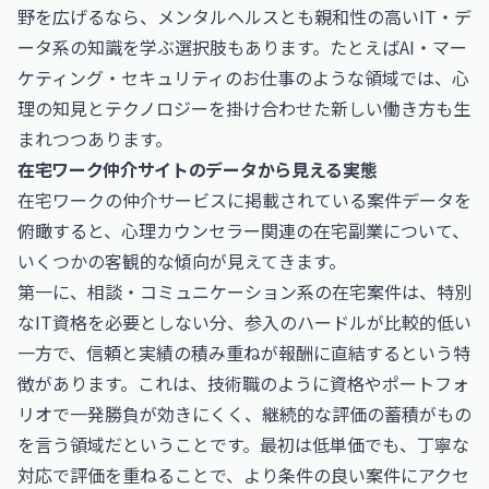
野を広げるなら、メンタルヘルスとも親和性の高いIT・デ
ータ系の知識を学ぶ選択肢もあります。たとえば
AI・マー
ケティング・セキュリティのお仕事
のような領域では、心
理の知見とテクノロジーを掛け合わせた新しい働き方も生
まれつつあります。
在宅ワーク仲介サイトのデータから見える実態
在宅ワークの仲介サービスに掲載されている案件データを
俯瞰すると、心理カウンセラー関連の在宅副業について、
いくつかの客観的な傾向が見えてきます。
第一に、相談・コミュニケーション系の在宅案件は、特別
なIT資格を必要としない分、参入のハードルが比較的低い
一方で、信頼と実績の積み重ねが報酬に直結するという特
徴があります。これは、技術職のように資格やポートフォ
リオで一発勝負が効きにくく、継続的な評価の蓄積がもの
を言う領域だということです。最初は低単価でも、丁寧な
対応で評価を重ねることで、より条件の良い案件にアクセ