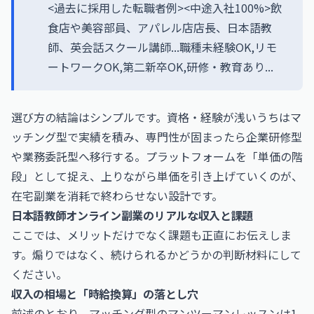
<過去に採用した転職者例><中途入社100%>飲
食店や美容部員、アパレル店店長、日本語教
師、英会話スクール講師...職種未経験OK,リモ
ートワークOK,第二新卒OK,研修・教育あり...
選び方の結論はシンプルです。資格・経験が浅いうちはマ
ッチング型で実績を積み、専門性が固まったら企業研修型
や業務委託型へ移行する。プラットフォームを「単価の階
段」として捉え、上りながら単価を引き上げていくのが、
在宅副業を消耗で終わらせない設計です。
日本語教師オンライン副業のリアルな収入と課題
ここでは、メリットだけでなく課題も正直にお伝えしま
す。煽りではなく、続けられるかどうかの判断材料にして
ください。
収入の相場と「時給換算」の落とし穴
前述のとおり、マッチング型のマンツーマンレッスンは1