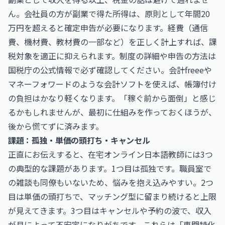
ん。会社員の方が副業で得た所得は、原則として年間20
万円を超えると確定申告が必要になります。経費（通信
費、機材費、教材費の一部など）を正しく計上すれば、課
税対象を適正に抑えられます。制度の詳細や申告の方法は
国税庁
の公式情報で必ず確認してください。会計freeeや
マネーフォワードのような
会計ソフト
を使えば、帳簿付け
の負担はかなり軽くなります。「稼ぐ前から面倒」と感じ
るかもしれませんが、最初に仕組みを作っておくほうが、
後から慌てずに済みます。
課題：孤独・単価の頭打ち・キャンセル
正直にお伝えすると、在宅オンライン日本語教師には3つ
の典型的な課題があります。1つ目は孤独です。職員室で
の雑談も同僚もいないため、悩みを抱え込みやすい。2つ
目は単価の頭打ちで、マッチング型に留まり続けると上限
が見えてきます。3つ目はキャンセルや予約の波で、収入
が月によって不安定になりがちです。これらは「専門特化