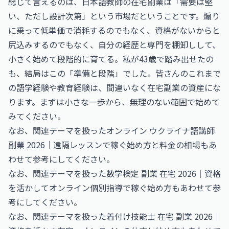
総じて言えるのは、日本語教師の在宅副業は「需要は堅
い、ただし設計次第」という市場だということです。煽り
に乗って低単価で消耗するのでもなく、資格がないからと
尻込みするのでもなく、自分の経歴と専門を棚卸しして、
小さく始めて段階的に育てる。私が43歳で踏み出せたの
も、結局はこの「準備と段階」でした。皆さんのこれまで
の語学経験や教育経験は、間違いなく在宅副業の資産にな
ります。まずは小さな一歩から、無理のない範囲で始めて
みてください。
なお、関連テーマを扱った
オンライン ウクライナ語講師
副業 2026｜遠隔レッスンで稼ぐ始め方と料金の相場
もあ
わせて参考にしてください。
なお、関連テーマを扱った
数学検定 副業 在宅 2026｜資格
を活かしてオンライン個別指導で稼ぐ始め方
もあわせて参
考にしてください。
なお、関連テーマを扱った
着付け技能士 在宅 副業 2026｜