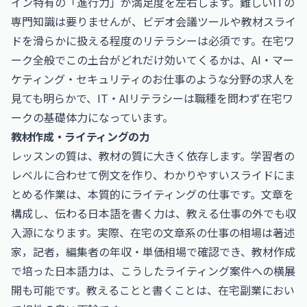
イン特有の「進行力」が満足度を左右します。難しいITの
専門知識は要りませんが、ビデオ会議ツールや教材スライ
ドを滑らかに扱える程度のリテラシーは必須です。在宅ワ
ーク全般でこの土台がどれだけ効いてくるかは、
AI・マー
ケティング・セキュリティのお仕事
のような分野の求人を
見ても明らかで、IT・AIリテラシーは職種を問わず在宅ワ
ークの基礎体力になっています。
教材作成・ライティングの力
レッスンの質は、教材の質に大きく依存します。学習者の
レベルに合わせて例文を作り、わかりやすいスライドにま
とめる作業は、本質的にライティングの仕事です。文章を
構成し、伝わる日本語を書く力は、教える仕事の外でも収
入源になります。実際、在宅の文章系の仕事の相場は
著述
家，記者，編集者の年収・単価相場
で確認でき、教材作成
で培った日本語力は、こうしたライティング案件への横展
開も可能です。教えることと書くことは、在宅副業におい