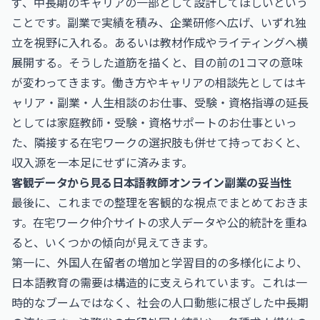
ず、中長期のキャリアの一部として設計してほしいという
ことです。副業で実績を積み、企業研修へ広げ、いずれ独
立を視野に入れる。あるいは教材作成やライティングへ横
展開する。そうした道筋を描くと、目の前の1コマの意味
が変わってきます。働き方やキャリアの相談先としては
キ
ャリア・副業・人生相談のお仕事
、受験・資格指導の延長
としては
家庭教師・受験・資格サポートのお仕事
といっ
た、隣接する在宅ワークの選択肢も併せて持っておくと、
収入源を一本足にせずに済みます。
客観データから見る日本語教師オンライン副業の妥当性
最後に、これまでの整理を客観的な視点でまとめておきま
す。在宅ワーク仲介サイトの求人データや公的統計を重ね
ると、いくつかの傾向が見えてきます。
第一に、外国人在留者の増加と学習目的の多様化により、
日本語教育の需要は構造的に支えられています。これは一
時的なブームではなく、社会の人口動態に根ざした中長期