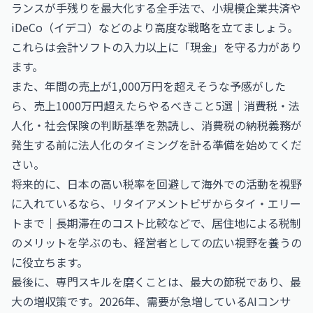
ランスが手残りを最大化する全手法
で、小規模企業共済や
iDeCo（イデコ）などのより高度な戦略を立てましょう。
これらは会計ソフトの入力以上に「現金」を守る力があり
ます。
また、年間の売上が1,000万円を超えそうな予感がした
ら、
売上1000万円超えたらやるべきこと5選｜消費税・法
人化・社会保険の判断基準
を熟読し、消費税の納税義務が
発生する前に法人化のタイミングを計る準備を始めてくだ
さい。
将来的に、日本の高い税率を回避して海外での活動を視野
に入れているなら、
リタイアメントビザからタイ・エリー
トまで｜長期滞在のコスト比較
などで、居住地による税制
のメリットを学ぶのも、経営者としての広い視野を養うの
に役立ちます。
最後に、専門スキルを磨くことは、最大の節税であり、最
大の増収策です。2026年、需要が急増している
AIコンサ