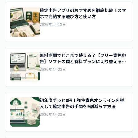
確定申告アプリのおすすめを徹底比較！スマ
ホで完結する選び方と使い方
2026年1月18日
無料期間でどこまで使える？【フリー青色申
告】ソフトの罠と有料プランに切り替えるべ
き基準
2026年4月23日
初年度ずっと0円！弥生青色オンラインを導
入して確定申告の手間を9割減らす方法
2026年4月28日