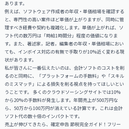
あります。
例えば、
ソフトウェア作成者の年収・単価相場
を確認する
と、専門性の高い案件ほど単価が上がりますが、同時に管
理すべき経費や契約も複雑化します。単価が上がれば、ソ
フト代の数万円は「時給1時間分」程度の価値になりま
す。また、
著述家，記者，編集者の年収・単価相場
におい
ても、インボイス対応の有無で手取りが10%近く変わる現
状があります。
私が皆さんに一番伝えたいのは、会計ソフトのコストを削
るのと同時に、「プラットフォームの手数料」や「スキル
のミスマッチ」による損失を削る視点を持ってほしいとい
うことです。 多くのクラウドソーシングサイトでは10%
から20%の手数料が発生します。年間売上が500万円な
ら、50万から100万円が消えている計算です。これは会計
ソフト代の数十倍のインパクトです。
売上が伸びてきたら、
確定申告 節税完全ガイド！フリー