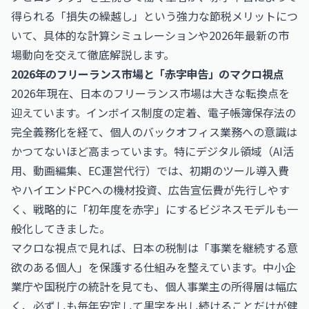
得られる「損失の繰越し」という強力な節税メリットにつ
いて、具体的な計算シミュレーションや2026年最新の市
場動向を交えて徹底解説します。
2026年のフリーランス市場と「赤字申告」のマクロ視点
2026年現在、日本のフリーランス市場は大きな転換点を
迎えています。インボイス制度の定着、電子帳簿保存法の
完全義務化を経て、個人のバックオフィス業務への意識は
かつてないほど高まっています。特にデジタル領域（AI活
用、動画編集、EC運営代行）では、初期のツール導入費
やハイエンドPCへの機材投資、広告宣伝費が先行しやす
く、戦略的に「初年度を赤字」にするビジネスモデルも一
般化してきました。
マクロな視点で見れば、日本の税制は「事業を継続する意
欲のある個人」を保護する仕組みを整えています。中小企
業庁や国税庁の統計を見ても、個人事業主の所得層は幅広
く、必ずしも毎年安定して黒字を出し続けることだけが健