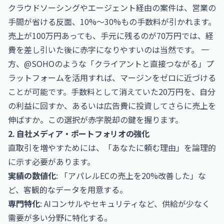
クラウドソーシングやエージェント経由の案件は、営業の
手間が省ける反面、10%〜30%もの手数料が引かれます。
売上が100万円あっても、手元に残るのが70万円では、経
費を差し引いた後に赤字になりやすいのは当然です。 一
方、@SOHOのような「クライアントと直接つながる」プ
ラットフォームを活用すれば、マージンをゼロに近づける
ことが可能です。手数料として消えていた20万円を、自分
の利益に回すか、あるいは広告費に投資してさらに売上を
伸ばすか。この選択が赤字脱却の鍵を握ります。
2. 自社メディア・ポートフォリオの強化
直取引を増やすためには、「あなたに頼む理由」を論理的
に示す必要があります。
実績の数値化
: 「アパレルECの売上を20%改善した」な
ど、客観的なデータを用意する。
専門特化
: AIコンサルやセキュリティなど、供給が少なく
需要が多い分野に特化する。