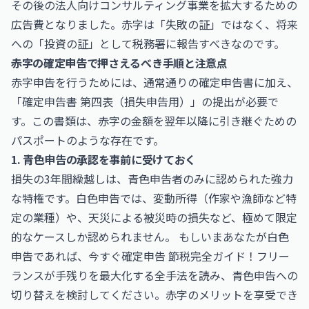
その後の法人向けコンサルティング事業を拡大するための
広告費となりました。赤字は「失敗の証」ではなく、将来
への「投資の証」として税務署に報告すべきなのです。
赤字の確定申告で押さえるべき手順と注意点
赤字申告を行うためには、通常通りの確定申告書に加え、
「確定申告書 第四表（損失申告用）」の提出が必要で
す。この書類は、赤字の金額を翌年以降に引き継ぐための
パスポートのような存在です。
1. 青色申告の承認を事前に受けておく
損失の3年間繰越しは、青色申告者のみに認められた強力
な特権です。白色申告では、変動所得（作家や漁師など特
定の業種）や、天災による被災時の損失など、極めて限定
的なケースしか認められません。 もしいまあなたが白色
申告であれば、今すぐ
確定申告 節税完全ガイド！フリー
ランスが手残りを最大化する全手法
を読み、青色申告への
切り替えを検討してください。赤字のメリットを享受でき