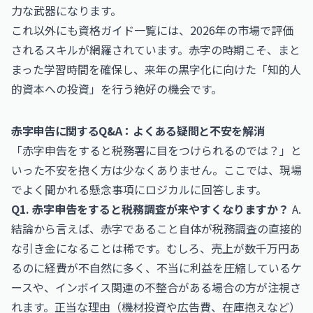
力な武器になります。
これ以外にも
資格ガイド一覧
には、2026年の市場で評価
されるスキルが網羅されています。赤字の時期こそ、まと
まった学習時間を確保し、来年の黒字化に向けた「知的人
的資本への投資」を行う絶好の機会です。
赤字申告に関するQ&A：よくある疑問と不安を解消
「赤字申告をすると税務署に目をつけられるのでは？」と
いった不安を抱く方は少なくありません。ここでは、現場
でよく聞かれる懸念事項にロジカルに回答します。
Q1. 赤字申告をすると税務調査が来やすくなりますか？
A.
結論から言えば、赤字であること自体が税務調査の直接的
な引き金になることは稀です。むしろ、売上が数千万円あ
るのに経費が不自然に多く、不当に利益を圧縮しているケ
ースや、インボイス関連の不整合がある場合の方が注視さ
れます。正当な理由（機材投資や広告費、在庫抱えなど）