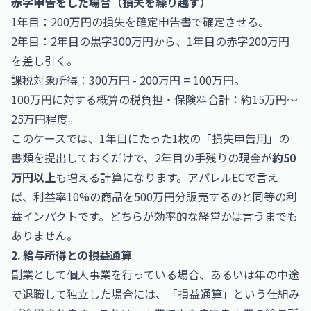
赤字申告をした場合（損失を繰り越す）
1年目：200万円の損失を確定申告書で確定させる。
2年目：2年目の黒字300万円から、1年目の赤字200万円
を差し引く。
課税対象所得：300万円 - 200万円 = 100万円。
100万円に対する概算の税負担・保険料合計：約15万円〜
25万円程度。
このケースでは、1年目にたった1枚の「損失申告用」の
書類を提出しておくだけで、2年目の手残りの現金が
約50
万円以上
も増える計算になります。アパレルECで言え
ば、利益率10%の商品を500万円分販売するのと同等の利
益インパクトです。どちらが効率的な経営かは言うまでも
ありません。
2. 給与所得との損益通算
副業として個人事業を行っている場合、あるいは年の中途
で退職して独立した場合には、「損益通算」という仕組み