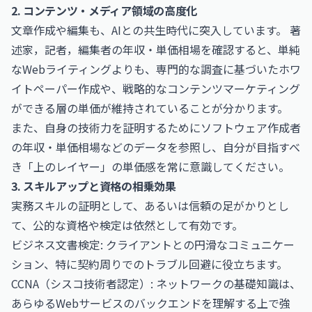
2. コンテンツ・メディア領域の高度化
文章作成や編集も、AIとの共生時代に突入しています。
著
述家，記者，編集者の年収・単価相場
を確認すると、単純
なWebライティングよりも、専門的な調査に基づいたホワ
イトペーパー作成や、戦略的なコンテンツマーケティング
ができる層の単価が維持されていることが分かります。
また、自身の技術力を証明するために
ソフトウェア作成者
の年収・単価相場
などのデータを参照し、自分が目指すべ
き「上のレイヤー」の単価感を常に意識してください。
3. スキルアップと資格の相乗効果
実務スキルの証明として、あるいは信頼の足がかりとし
て、公的な資格や検定は依然として有効です。
ビジネス文書検定
: クライアントとの円滑なコミュニケー
ション、特に契約周りでのトラブル回避に役立ちます。
CCNA（シスコ技術者認定）
: ネットワークの基礎知識は、
あらゆるWebサービスのバックエンドを理解する上で強