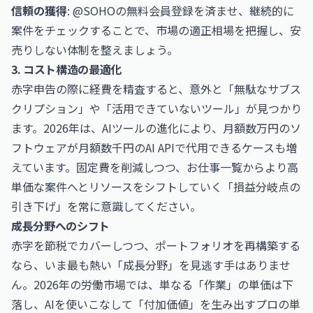
信頼の獲得
:
@SOHOの無料会員登録
を済ませ、継続的に
案件をチェックすることで、市場の適正相場を把握し、安
売りしない体制を整えましょう。
3. コスト構造の最適化
赤字申告の際に経費を精査すると、意外と「無駄なサブス
クリプション」や「活用できていないツール」が見つかり
ます。2026年は、AIツールの進化により、月額数万円のソ
フトウェアが月額数千円のAI APIで代用できるケースも増
えています。固定費を削減しつつ、
お仕事一覧
からより高
単価な案件へとリソースをシフトしていく「損益分岐点の
引き下げ」を常に意識してください。
成長分野へのシフト
赤字を節税でカバーしつつ、ポートフォリオを再構築する
なら、いま最も熱い「成長分野」を見逃す手はありませ
ん。2026年の労働市場では、単なる「作業」の単価は下
落し、AIを使いこなして「付加価値」を生み出すプロの単