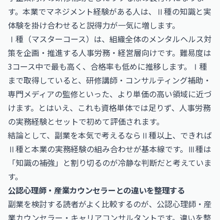
す。本業でマネジメント経験がある人は、Ⅱ種の知識と実
体験を掛け合わせると説得力が一気に増します。
Ⅰ種（マスターコース）は、組織全体のメンタルヘルス対
策を企画・推進する人事労務・経営層向けです。難易度は
3コース中で最も高く、合格率も低めに推移します。Ⅰ種
まで取得していると、研修講師・コンサルティング補助・
専門メディアの監修といった、より単価の高い領域に近づ
けます。とはいえ、これも資格単体では足りず、人事労務
の実務経験とセットで初めて評価されます。
結論として、副業を本気で考えるならⅡ種以上、できれば
Ⅱ種と本業の実務経験の組み合わせが基本線です。Ⅲ種は
「知識の補強」と割り切るのが冷静な判断だと考えていま
す。
公認心理師・産業カウンセラーとの違いを整理する
副業を検討する読者がよく比較するのが、公認心理師・産
業カウンセラー・キャリアコンサルタントです。違いを整