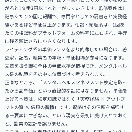
がると1文字3円以上へと上がっていきます。監修案件は1
記事あたりの固定報酬で、専門家としての肩書きと実務経
験があるほど単価は上がります。相談・傾聴系は、1回あ
たりの相談料がプラットフォームの料率に左右され、手元
に残る額はさらに小さくなります。
ライティング系の単価レンジをより俯瞰したい場合は、
著
述家，記者，編集者の年収・単価相場
が参考になります。
文章を扱う職種全体の単価水準が把握でき、メンタルヘル
ス系の執筆をその中に位置づけて考えられます。
正直なところ、「メンタルヘルスマネジメント検定を取っ
たから高単価」という直線的な話にはなりません。単価を
上げる本質は、検定知識ではなく「実務経験 × アウトプ
ットの質 × 信頼の蓄積」です。資格はその信頼を補強す
る一要素にすぎない、という現実を最初に受け入れておく
と、副業の設計を誤りません。
ここで一つ、私自身の体験を共有します。以前、メンタル