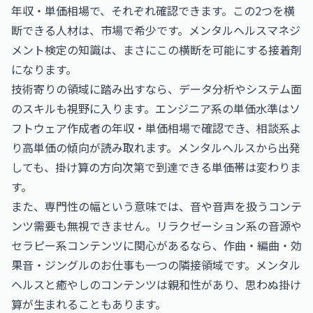
年収・単価相場
で、それぞれ確認できます。この2つを横
断できる人材は、市場で希少です。メンタルヘルスマネジ
メント検定の知識は、まさにこの横断を可能にする接着剤
になります。
技術寄りの領域に踏み出すなら、データ分析やシステム面
のスキルも視野に入ります。エンジニア系の単価水準は
ソ
フトウェア作成者の年収・単価相場
で確認でき、相談系よ
り高単価の傾向が読み取れます。メンタルヘルスから出発
しても、掛け算の方向次第で到達できる単価帯は変わりま
す。
また、専門性の幅という意味では、音や音声を扱うコンテ
ンツ需要も無視できません。リラクゼーション系の音源や
セラピー系コンテンツに関心があるなら、
作曲・編曲・効
果音・ジングルのお仕事
も一つの隣接領域です。メンタル
ヘルスと癒やしのコンテンツは親和性があり、思わぬ掛け
算が生まれることもあります。