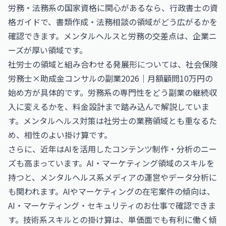
労務・法務系の国家資格に関心があるなら、
行政書士
の資
格ガイドで、書類作成・法務相談の領域がどう広がるかを
確認できます。メンタルヘルスと労務の交差点は、企業ニ
ーズが厚い領域です。
社労士の領域と組み合わせる発展形については、
社会保険
労務士×助成金コンサルの副業2026｜月額顧問10万円の
始め方
が具体的です。労務系の専門性をどう副業の継続収
入に変えるかを、料金設計まで踏み込んで解説していま
す。メンタルヘルス対策は社労士の業務領域とも重なるた
め、相性のよい掛け算です。
さらに、近年はAIを活用したコンテンツ制作・分析のニー
ズも高まっています。AI・マーケティング領域のスキルを
持つと、メンタルヘルス系メディアの運営やデータ分析に
も関われます。AIやマーケティングの在宅案件の傾向は、
AI・マーケティング・セキュリティのお仕事
で確認できま
す。技術系スキルとの掛け算は、単価面でも有利に働く傾