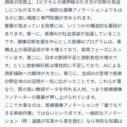
領域の性質上、1ピクセルの境界線の引き方が診断の見逃
しにつながるため、一般的な画像アノテーションよりもは
るかに高い精度と専門知識が求められます。
需要が高まっている背景には、いくつかの構造的な要因が
あります。第一に、医療AIの社会実装が加速していること
です。画像診断支援を中心とした医療AIプログラムは、薬
機法上の承認品目が年々増えており、実用フェーズに入っ
ています。第二に、日本の医師不足と読影負担の増大で
す。とくに放射線科医は慢性的に不足しており、AIによる
読影補助への期待が大きい。第三に、生成AIの登場で医療
分野全体のAI活用が一気に広がったことです。これらが重
なり、質の高い教師データを作れる人材、つまり医療画像
アノテーターの需要が押し上げられています。
ここで大事なのは、医療画像アノテーションが「誰でもで
きる単純作業」ではないという点です。一般的なアノテー
ション（例：道路の写真から車を囲む）なら特別な知識は