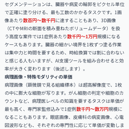
セグメンテーションは、臓器や病変の輪郭をピクセル単位
で正確に塗り分ける、最も工数のかかるタスクです。1画
像あたり
数百円〜数千円
に達することもあり、3D画像
（CTやMRIの断面を積み重ねたボリュームデータ）を扱
う高度な案件では1症例あたり
数千円〜1万円
規模になる
ケースもあります。臓器の細かい境界を1枚ずつ塗る作業
は集中力と時間を要するため、時給換算では割に合わない
と感じる人もいますが、AI支援ツールを組み合わせると効
率が大きく変わります（後述します）。
病理画像・特殊モダリティの単価
病理画像（顕微鏡で見る組織標本）は超高解像度で、1枚
の中に膨大な細胞が写ります。がん細胞の判定や細胞のカ
ウントなど、病理医レベルの知識を要するタスクは単価が
最も高く、専門家監修込みで1症例
数千円〜数万円
規模に
なることもあります。眼底画像、皮膚科の病変画像、心電
図波形なども、それぞれの専門性に応じて単価が変動しま