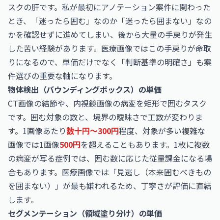
スクの肝です。私が最初にアノテーション案件に関わった
とき、「迷ったら囲む」なのか「迷ったら囲まない」なの
かを確認せずに進めてしまい、後から大量の手戻りが発生
した苦い経験があります。医療画像ではこの手戻りが命取
りになるので、単価だけでなく「判断基準の明確さ」も案
件選びの重要な軸になります。
物体検出（バウンディングボックス）の単価
CT画像の結節や、内視鏡画像の病変を矩形で囲むタスク
です。囲む対象の数と、境界の曖昧さで工数が変わりま
す。1画像あたり
数十円〜300円
程度、対象が多い複雑な
画像では1画像
500円
を超えることもあります。1枚に複数
の病変が写る症例では、囲む数に応じた従量課金になる場
合もあります。医療画像では「見逃し（本来囲むべきもの
を囲まない）」が最も嫌われるため、丁寧さが評価に直結
します。
セグメンテーション（領域塗り分け）の単価