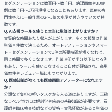
セグメンテーションは数百円〜数千円、病理画像や3D症
例は数千円〜1万円規模になることもあります。医療の専
門性ゆえに一般作業の2〜5倍の水準が付きやすいのが特
徴です。
Q. AI支援ツールを使うと本当に単価は上がりますか？
実質的な時間あたり収入が上がります。多くの報酬は作業
単価×件数で決まるため、オートアノテーションやスマー
ト・セグメンテーションで1件の所要時間が短くなれば、
同じ時間で多くこなせます。作業時間が半分以下になる例
もあり、ツールを使いこなせること自体が評価され、高単
価案件やレビュアー職にもつながります。
Q. 医療知識がなくても医療画像アノテーターになれます
か？
分類など負担の軽いタスクから入る道はありますが、正確
なラベル付けには解剖学や疾患の基礎知識が必要です。看
護師や臨床検査技師などの資格・実務経験があると単価の