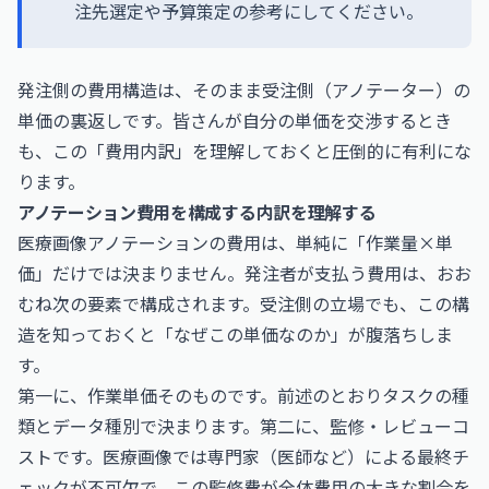
注先選定や予算策定の参考にしてください。
発注側の費用構造は、そのまま受注側（アノテーター）の
単価の裏返しです。皆さんが自分の単価を交渉するとき
も、この「費用内訳」を理解しておくと圧倒的に有利にな
ります。
アノテーション費用を構成する内訳を理解する
医療画像アノテーションの費用は、単純に「作業量×単
価」だけでは決まりません。発注者が支払う費用は、おお
むね次の要素で構成されます。受注側の立場でも、この構
造を知っておくと「なぜこの単価なのか」が腹落ちしま
す。
第一に、作業単価そのものです。前述のとおりタスクの種
類とデータ種別で決まります。第二に、監修・レビューコ
ストです。医療画像では専門家（医師など）による最終チ
ェックが不可欠で、この監修費が全体費用の大きな割合を