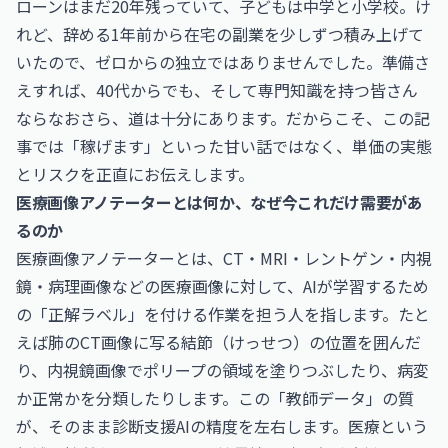
ローンはまだ20年残っていて、子どもは中学と小学校。け
れど、辞める1年前から在宅の副業を少しずつ積み上げて
いたので、ゼロからの独立ではありませんでした。準備さ
えすれば、40代からでも、そして専門知識を持つ皆さん
ならなおさら、道は十分にあります。だからこそ、この記
事では「稼げます」といった甘い話ではなく、単価の実態
とリスクを正直にお伝えします。
医療画像アノテーターとは何か、なぜ今これだけ需要があ
るのか
医療画像アノテーターとは、CT・MRI・レントゲン・内視
鏡・病理画像などの医療画像に対して、AIが学習するため
の「正解ラベル」を付ける作業を担う人を指します。たと
えば肺のCT画像に写る結節（けっせつ）の位置を囲んだ
り、内視鏡画像でポリープの領域を塗りつぶしたり、病変
か正常かを分類したりします。この「教師データ」の質
が、そのまま診断支援AIの精度を左右します。医療という