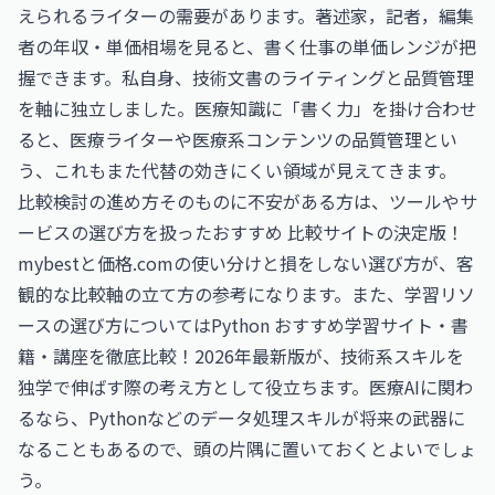
えられるライターの需要があります。
著述家，記者，編集
者の年収・単価相場
を見ると、書く仕事の単価レンジが把
握できます。私自身、技術文書のライティングと品質管理
を軸に独立しました。医療知識に「書く力」を掛け合わせ
ると、医療ライターや医療系コンテンツの品質管理とい
う、これもまた代替の効きにくい領域が見えてきます。
比較検討の進め方そのものに不安がある方は、ツールやサ
ービスの選び方を扱った
おすすめ 比較サイトの決定版！
mybestと価格.comの使い分けと損をしない選び方
が、客
観的な比較軸の立て方の参考になります。また、学習リソ
ースの選び方については
Python おすすめ学習サイト・書
籍・講座を徹底比較！2026年最新版
が、技術系スキルを
独学で伸ばす際の考え方として役立ちます。医療AIに関わ
るなら、Pythonなどのデータ処理スキルが将来の武器に
なることもあるので、頭の片隅に置いておくとよいでしょ
う。