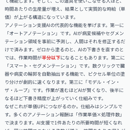
て機能します。そして、この道具を使いこなせる人ほど、
時間あたりの生産量が増え、結果として実質的な時給（単
価）が上がる構造になっています。
アノテーション支援AIの代表的な機能を挙げます。第一に
「オートアノテーション」です。AIが病変候補やセグメン
テーション領域を事前に予測し、人間はそれを修正するだ
けで済みます。ゼロから塗るのと、AIの下書きを直すのと
では、作業時間が
半分以下
になることもあります。第二に
「スマート・セグメンテーション」です。数クリックで臓
器や病変の輪郭を自動抽出する機能で、ピクセル単位の塗
り分けが劇的に速くなります。第三に「モデル・イン・
ザ・ループ」です。作業が進むほどAIが賢くなり、後半に
なるほど下書き精度が上がっていく仕組みです。
なぜこれが単価UPにつながるのか。仕組みはシンプルで
す。多くのアノテーション報酬は「作業単価×処理件数」
で決まります。AI支援で1件あたりの所要時間が短くなれ