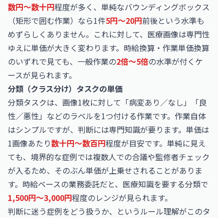
数円〜数十円
程度が多く、単純なバウンディングボックス
（矩形で囲む作業）なら1件
5円〜20円
前後という水準も
めずらしくありません。これに対して、医療画像は専門性
ゆえに単価が大きく変わります。時給換算・作業単価換算
のいずれで見ても、一般作業の
2倍〜5倍
の水準が付くケ
ースが見られます。
分類（クラス分け）タスクの単価
分類タスクは、画像1枚に対して「病変あり／なし」「良
性／悪性」などのラベルを1つ付ける作業です。作業自体
はシンプルですが、判断には専門知識が要ります。単価は
1画像あたり
数十円〜数百円
程度が目安です。単純に見え
ても、境界的な症例では複数人での合議や監修者チェック
が入るため、そのぶん単価が上乗せされることがありま
す。時給ベースの業務委託だと、医療知識を要する分類で
1,500円〜3,000円
程度のレンジが見られます。
判断に迷う症例をどう扱うか、というルール理解がこのタ