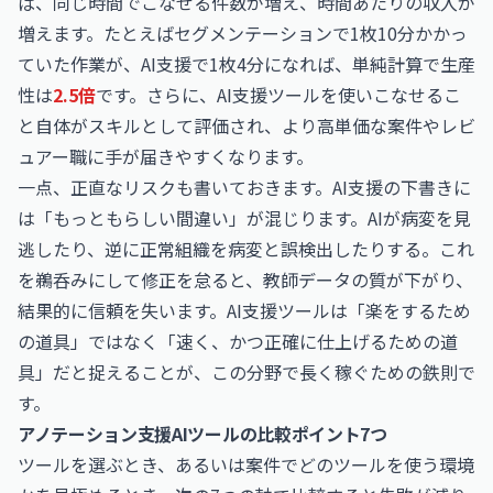
ば、同じ時間でこなせる件数が増え、時間あたりの収入が
増えます。たとえばセグメンテーションで1枚10分かかっ
ていた作業が、AI支援で1枚4分になれば、単純計算で生産
性は
2.5倍
です。さらに、AI支援ツールを使いこなせるこ
と自体がスキルとして評価され、より高単価な案件やレビ
ュアー職に手が届きやすくなります。
一点、正直なリスクも書いておきます。AI支援の下書きに
は「もっともらしい間違い」が混じります。AIが病変を見
逃したり、逆に正常組織を病変と誤検出したりする。これ
を鵜呑みにして修正を怠ると、教師データの質が下がり、
結果的に信頼を失います。AI支援ツールは「楽をするため
の道具」ではなく「速く、かつ正確に仕上げるための道
具」だと捉えることが、この分野で長く稼ぐための鉄則で
す。
アノテーション支援AIツールの比較ポイント7つ
ツールを選ぶとき、あるいは案件でどのツールを使う環境