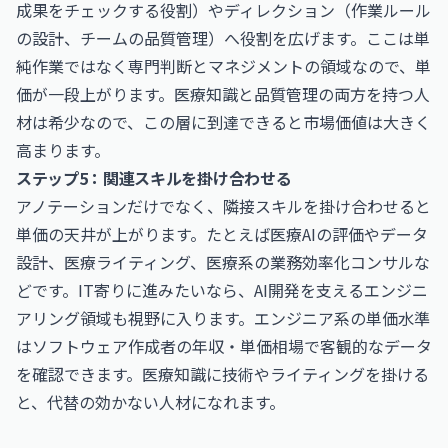
成果をチェックする役割）やディレクション（作業ルール
の設計、チームの品質管理）へ役割を広げます。ここは単
純作業ではなく専門判断とマネジメントの領域なので、単
価が一段上がります。医療知識と品質管理の両方を持つ人
材は希少なので、この層に到達できると市場価値は大きく
高まります。
ステップ5：関連スキルを掛け合わせる
アノテーションだけでなく、隣接スキルを掛け合わせると
単価の天井が上がります。たとえば医療AIの評価やデータ
設計、医療ライティング、医療系の業務効率化コンサルな
どです。IT寄りに進みたいなら、AI開発を支えるエンジニ
アリング領域も視野に入ります。エンジニア系の単価水準
は
ソフトウェア作成者の年収・単価相場
で客観的なデータ
を確認できます。医療知識に技術やライティングを掛ける
と、代替の効かない人材になれます。