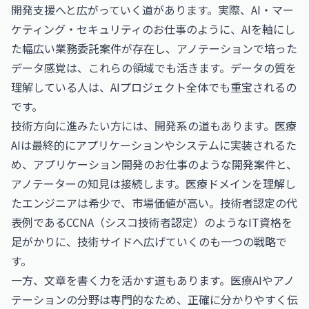
開発支援へと広がっていく道があります。実際、
AI・マー
ケティング・セキュリティのお仕事
のように、AIを軸にし
た幅広い業務委託案件が存在し、アノテーションで培った
データ感覚は、これらの領域でも活きます。データの質を
理解している人は、AIプロジェクト全体でも重宝されるの
です。
技術方向に進みたい方には、開発系の道もあります。医療
AIは最終的にアプリケーションやシステムに実装されるた
め、
アプリケーション開発のお仕事
のような開発案件と、
アノテーターの知見は接続します。医療ドメインを理解し
たエンジニアは希少で、市場価値が高い。技術者認定の代
表例である
CCNA（シスコ技術者認定）
のようなIT資格を
足がかりに、技術サイドへ広げていくのも一つの戦略で
す。
一方、文章を書く力を活かす道もあります。医療AIやアノ
テーションの分野は専門的なため、正確に分かりやすく伝