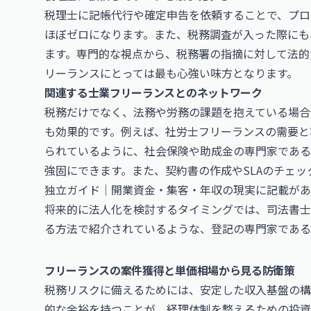
税理士に記帳代行や確定申告を依頼することで、プロ
ほぼゼロになります。また、税務調査が入った際にも
ます。専門的な視点から、税務署の指摘に対して法的
リーランスにとっては最も心強い味方となります。
関連する士業フリーランスとのネットワーク
税務だけでなく、法務や労務の課題を抱えている場合
も効果的です。例えば、
社労士フリーランスの需要と
られているように、社会保険や助成金の専門家である
強固にできます。また、契約書の作成やSLAのチェ
独立ガイド｜開業資金・集客・年収の現実
に記載があ
将来的に法人化を検討するタイミングでは、
司法書士
る方法
で紹介されているような、登記の専門家である
フリーランスの案件獲得と単価相場から見る防衛策
税務リスクに備えるためには、安定した収入基盤の構
的な余裕を持つことが、経理体制を整えるための投