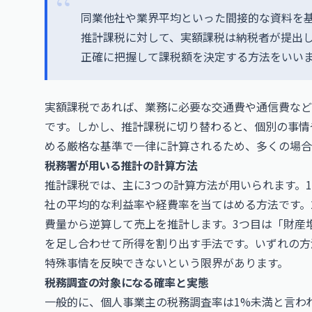
同業他社や業界平均といった間接的な資料を
推計課税に対して、実額課税は納税者が提出
正確に把握して課税額を決定する方法をいい
実額課税であれば、業務に必要な交通費や通信費など
です。しかし、推計課税に切り替わると、個別の事情
める厳格な基準で一律に計算されるため、多くの場合
税務署が用いる推計の計算方法
推計課税では、主に3つの計算方法が用いられます。
社の平均的な利益率や経費率を当てはめる方法です。
費量から逆算して売上を推計します。3つ目は「財産
を足し合わせて所得を割り出す手法です。いずれの方
特殊事情を反映できないという限界があります。
税務調査の対象になる確率と実態
一般的に、個人事業主の税務調査率は1%未満と言わ