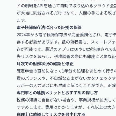
ドの明細をAPIを通じて自動で取り込めるクラウド
が大幅に削減されるだけでなく、人間の手による改ざ
ます。
電子帳簿保存法に沿った証拠の保管
2024年から電子帳簿保存法が完全義務化され、電
存する必要があります。紙の領収書も、スマートフォ
存が可能です。最近のアプリはUIやUXが洗練され
失リスクを減らし、税務調査の際にも即座に必要な証
月次での財務状況の確認と修正
確定申告の直前になって1年分の処理をまとめて行う
費のバランスや、不自然な支出がないかをチェックす
万が一の入力ミスにも早期に気づくことができ、正確
専門家との連携メリットとおすすめの探し方
税務の知識に自信がない場合や、事業規模が拡大して
すすめします。費用はかかりますが、それ以上の大き
税理士に依頼してリスクを最小化する