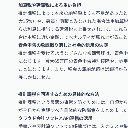
加算税や延滞税による重い負担
推計課税によって本来の納税額よりも不足があったと
大15%）や、悪質な隠蔽とみなされた場合は重加算税
らの利息に相当する延滞税も上乗せされます。これら
合は本税に近い金額までペナルティが膨れ上がること
青色申告の承認取り消しと社会的信用の失墜
推計課税を受けるようなずさんな帳簿管理は、青色申
になります。最大65万円の青色申告特別控除や、赤
ことになります。また、税金の滞納が続けば銀行から
展しかねません。
推計課税を回避するための具体的な方法
推計課税という最悪の事態を防ぐためには、日頃から
が今日から実践すべき具体的な防衛策をまとめました
クラウド会計ソフトとAPI連携の活用
手書きや表計算ソフトでの帳簿づけは、入力ミスや集