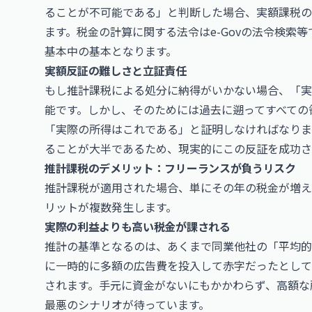
ることが不可能である」と判断した場合、実額課税の
ます。税金の計算に関する法令は
e-Gov
の法令検索等
基本中の基本となります。
実額反証の難しさと立証責任
もし推計課税による処分に納得がいかない場合、「実
能です。しかし、そのためには過去に遡ってすべての
「実際の所得はこれである」と証明しなければなりま
ることが大半であるため、現実的にこの反証を成功さ
推計課税のデメリット：フリーランスが負うリスク
推計課税が適用された場合、単にその年の税金が増え
リットが複数発生します。
実際の利益よりも高い税金が課される
推計の基準となるのは、あくまで同業他社の「平均的
に一時的に多額の広告費を投入して赤字だったとして
されます。手元に資金がないにもかかわらず、高額な
最悪のシナリオが待っています。