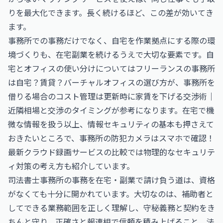
りを最大化できます。長く続けるほど、この差が効いてき
ます。
事務所での事務だけでなく、自宅を作業拠点にする際の環
境づくりも、在宅副業を続けるうえで大切な要素です。自
宅とオフィスの使い分けについては
フリーランスの事務所
は自宅？賃貸？バーチャルオフィスの選び方
が、事務所を
借りる場合のコスト管理は
更新時に家賃を下げる交渉術｜
近隣相場と交渉のタイミング
が参考になります。在宅で機
微な情報を扱う以上、情報セキュリティの基本も押さえて
おきたいところで、
事務所の防犯カメラはスマホで確認！
最新クラウド録画サービスの比較
では物理的なセキュリテ
ィ対策の考え方も紹介しています。
司法書士事務所の事務を在宅・副業で請け負う道は、資格
がなくても十分に開かれています。大切なのは、補助者と
してできる業務範囲を正しく理解し、守秘義務と契約をき
ちんと守り、正確さと報連相で信頼を積み上げること。法