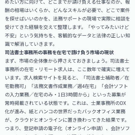
めたい方に向けて、どこまでが請け負える仕事なのか、報
酬の相場はいくらか、どんなスキルが必要で、どこで案件
を探せばいいのかを、法務サポートの現場で実際に相談を
受けてきた経験を交えて整理します。「やってみたいけど
不安」という気持ちを、客観的なデータと法律の正しい知
識で解消していきます。
司法書士事務所の事務を在宅で請け負う市場の現状
まず、市場の全体像から押さえておきましょう。司法書士
事務所の在宅・リモート求人は、ここ数年で確実に増えて
います。求人検索サイトを見ると、「司法書士補助者／在
宅勤務可」「法務文書作成業務／週4在宅」「会計ソフト
の入力業務／在宅のみ・1日3時間から」といった募集が
常時掲載されている状態です。これは、士業事務所のDX
化が進み、紙とハンコの世界だったバックオフィス業務
が、クラウドとオンラインに置き換わってきた結果です。
つまり、登記申請の電子化（オンライン申請）、会計ソフ