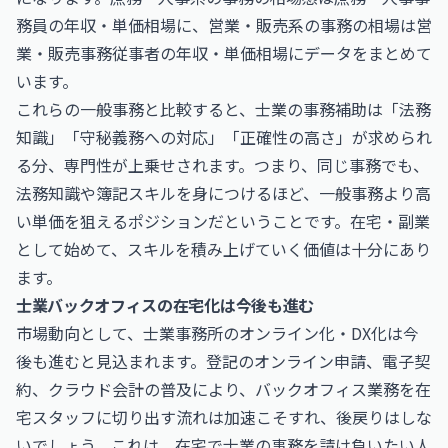
務員の年収・単価相場
に、営業・販売系の事務の相場は
営
業・販売事務従事者の年収・単価相場
にデータをまとめて
います。
これらの一般事務と比較すると、士業の事務補助は「法務
知識」「守秘義務への対応」「正確性の高さ」が求められ
る分、専門性が上乗せされます。つまり、同じ事務でも、
法務知識や簿記スキルを身につけるほど、一般事務より高
い単価を狙えるポジションだということです。在宅・副業
として始めて、スキルを積み上げていく価値は十分にあり
ます。
士業バックオフィスの在宅化は今後も進む
市場動向として、士業事務所のオンライン化・DX化は今
後も進むと見込まれます。登記のオンライン申請、電子契
約、クラウド会計の普及により、バックオフィス業務を在
宅スタッフに切り出す流れは加速こそすれ、後戻りはしな
いでしょう。これは、在宅で士業の事務を請け負いたい人