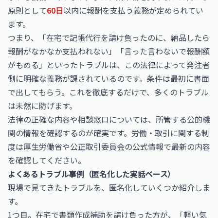
原則として
60日
以内に報酬を支払う義務が定められてい
ます。
つまり、「在宅で記帳代行を請け負ったのに、納品したら
報酬がなかなか支払われない」「言った言わないで報酬額
がもめる」といったトラブルは、この法律によって発注者
側に明確な義務が課されているのです。条件は最初に書面
で出してもらう。これを徹底するだけで、多くのトラブル
は未然に防げます。
法律の正確な内容や相談窓口については、所管する公的機
関の情報を確認するのが確実です。労働・取引に関する制
度は
厚生労働省
や
公正取引委員会
の公式情報で最新の内容
を確認してください。
よくあるトラブル事例（匿名化した実話ベース）
現場で見てきたトラブルを、匿名化していくつか紹介しま
す。
1つ目。在宅で書類作成補助を請け負った方が、「軽い気