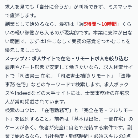
求人を見ても「自分に合うか」が判断できず、ミスマッチ
で疲弊します。
副業として始めるなら、最初は「週
5時間
〜
10時間
」くら
いの軽い稼働から入るのが現実的です。本業に支障が出な
い範囲で、まずは1件こなして実務の感覚をつかむことを
優先しましょう。
ステップ2：求人サイトで在宅・リモート求人を絞り込む
雇用やパート形態で安定して働きたいなら、求人検索サイ
トで「司法書士 在宅」「司法書士補助 リモート」「法務
事務 在宅」などのキーワードで検索します。求人ボック
スやIndeedなどの大手サイトには、士業事務所の在宅求
人が常時掲載されています。
検索のコツは、「在宅勤務可」と「完全在宅・フルリモー
ト」を区別すること。前者は「基本は出社、一部在宅」の
ケースが多く、後者が完全に自宅で完結する案件です。副
業で始めるなら、出社頻度・勤務時間・必須スキルの3点