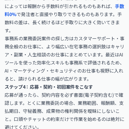
によっては報酬から手数料が引かれるものもあれば、
手数
料0%
で発注者と直接やり取りできるものもあります。手
数料の差は、長く続けるほど手取りに大きく効いてきま
す。
事務系の業務委託案件の探し方は
カスタマーサポート・事
務全般のお仕事
に、より幅広い在宅事務の選択肢は
キャリ
ア・副業・人生相談のお仕事
にまとめています。最近はAI
ツールを使った効率化スキルも事務系で評価されるため、
AI・マーケティング・セキュリティのお仕事
も視野に入れ
ると、請けられる仕事の幅が広がります。
ステップ4：応募・契約・初回案件をこなす
応募が通ったら、契約内容を必ず書面(電子契約含む)で確
認します。とくに業務委託の場合、業務範囲、報酬額、支
払期日、守秘義務、成果物の権利関係を曖昧にしないこ
と。口頭やチャットの約束だけで作業を始めるのは絶対に
避けてください。