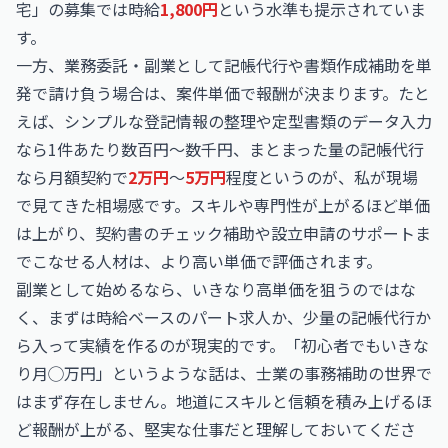
宅」の募集では時給
1,800円
という水準も提示されていま
す。
一方、業務委託・副業として記帳代行や書類作成補助を単
発で請け負う場合は、案件単価で報酬が決まります。たと
えば、シンプルな登記情報の整理や定型書類のデータ入力
なら1件あたり数百円〜数千円、まとまった量の記帳代行
なら月額契約で
2万円
〜
5万円
程度というのが、私が現場
で見てきた相場感です。スキルや専門性が上がるほど単価
は上がり、契約書のチェック補助や設立申請のサポートま
でこなせる人材は、より高い単価で評価されます。
副業として始めるなら、いきなり高単価を狙うのではな
く、まずは時給ベースのパート求人か、少量の記帳代行か
ら入って実績を作るのが現実的です。「初心者でもいきな
り月◯万円」というような話は、士業の事務補助の世界で
はまず存在しません。地道にスキルと信頼を積み上げるほ
ど報酬が上がる、堅実な仕事だと理解しておいてくださ