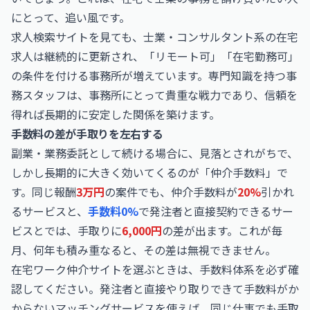
にとって、追い風です。
求人検索サイトを見ても、士業・コンサルタント系の在宅
求人は継続的に更新され、「リモート可」「在宅勤務可」
の条件を付ける事務所が増えています。専門知識を持つ事
務スタッフは、事務所にとって貴重な戦力であり、信頼を
得れば長期的に安定した関係を築けます。
手数料の差が手取りを左右する
副業・業務委託として続ける場合に、見落とされがちで、
しかし長期的に大きく効いてくるのが「仲介手数料」で
す。同じ報酬
3万円
の案件でも、仲介手数料が
20%
引かれ
るサービスと、
手数料0%
で発注者と直接契約できるサー
ビスとでは、手取りに
6,000円
の差が出ます。これが毎
月、何年も積み重なると、その差は無視できません。
在宅ワーク仲介サイトを選ぶときは、手数料体系を必ず確
認してください。発注者と直接やり取りできて手数料がか
からないマッチングサービスを使えば、同じ仕事でも手取