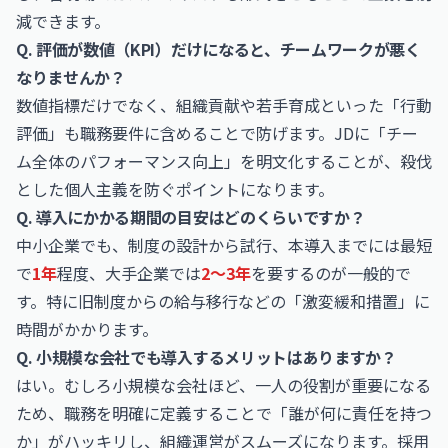
減できます。
Q. 評価が数値（KPI）だけになると、チームワークが悪く
なりませんか？
数値指標だけでなく、組織貢献や若手育成といった「行動
評価」も職務要件に含めることで防げます。JDに「チー
ム全体のパフォーマンス向上」を明文化することが、殺伐
とした個人主義を防ぐポイントになります。
Q. 導入にかかる期間の目安はどのくらいですか？
中小企業でも、制度の設計から試行、本導入までには最短
で
1年
程度、大手企業では
2〜3年
を要するのが一般的で
す。特に旧制度からの給与移行などの「激変緩和措置」に
時間がかかります。
Q. 小規模な会社でも導入するメリットはありますか？
はい。むしろ小規模な会社ほど、一人の役割が重要になる
ため、職務を明確に定義することで「誰が何に責任を持つ
か」がハッキリし、組織運営がスムーズになります。採用