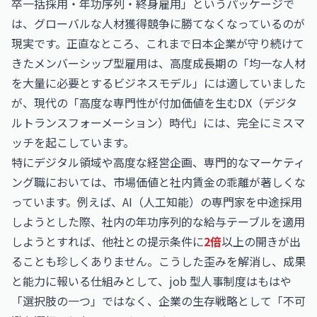
卒一括採用・年功序列・終身雇用」というパッケージで
は、グローバルな人材獲得競争に勝てなくなっているのが
現実です。正直なところ、これまで日本企業が守り続けて
きたメンバーシップ型雇用は、高度成長期の「均一な人材
を大量に必要とするビジネスモデル」には適していました
が、現代の「高度な専門性が付加価値を生むDX（デジタ
ルトランスフォーメーション）時代」には、完全にミスマ
ッチを起こしています。
特にデジタル領域や高度な経営企画、専門的なマーケティ
ング職においては、市場価値と社内賃金の乖離が著しくな
っています。例えば、AI（人工知能）の専門家を中途採用
しようとした際、社内の年功序列的な給与テーブルを適用
しようとすれば、他社との提示条件に
2倍
以上の開きが出
ることも珍しくありません。こうした歪みを解消し、成果
と能力に報いる仕組みとして、job 型人事制度はもはや
「選択肢の一つ」ではなく、企業の生存戦略として「不可