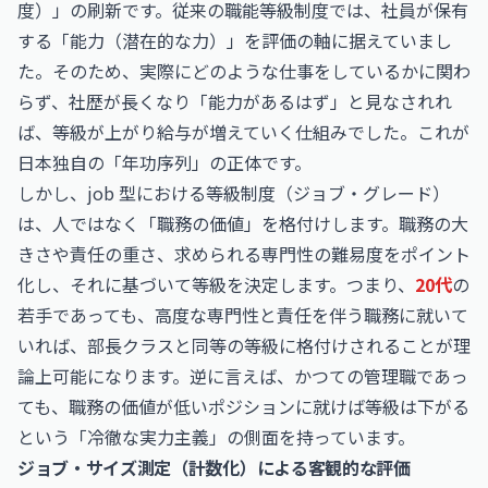
度）」の刷新です。従来の職能等級制度では、社員が保有
する「能力（潜在的な力）」を評価の軸に据えていまし
た。そのため、実際にどのような仕事をしているかに関わ
らず、社歴が長くなり「能力があるはず」と見なされれ
ば、等級が上がり給与が増えていく仕組みでした。これが
日本独自の「年功序列」の正体です。
しかし、job 型における等級制度（ジョブ・グレード）
は、人ではなく「職務の価値」を格付けします。職務の大
きさや責任の重さ、求められる専門性の難易度をポイント
化し、それに基づいて等級を決定します。つまり、
20代
の
若手であっても、高度な専門性と責任を伴う職務に就いて
いれば、部長クラスと同等の等級に格付けされることが理
論上可能になります。逆に言えば、かつての管理職であっ
ても、職務の価値が低いポジションに就けば等級は下がる
という「冷徹な実力主義」の側面を持っています。
ジョブ・サイズ測定（計数化）による客観的な評価