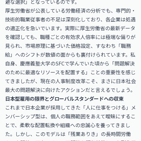
避な選択」となっているのです。
厚生労働省が公表している労働経済の分析でも、専門的・
技術的職業従事者の不足は深刻化しており、各企業は処遇
の適正化を急いでいます。実際に
厚生労働省
の最新データ
を確認しても、職種ごとの有効求人倍率には極端な偏りが
見られ、市場原理に基づいた価格設定、すなわち「職務
給」へのシフトが数値の面からも裏付けられています。私
自身、慶應義塾大学のSFCで学んでいた頃から「問題解決
のために最適なリソースを配置する」ことの重要性を感じ
てきましたが、現在の人事制度改革こそ、まさに日本社会
最大の問題解決に向けたアクションだと言えるでしょう。
日本型雇用の限界とグローバルスタンダードへの収束
これまで日本企業が採用してきた「人に仕事をつける」メ
ンバーシップ型は、個人の職務範囲をあえて曖昧にするこ
とで、柔軟な配置転換や組織への忠誠心を養ってきまし
た。しかし、このモデルは「残業ありき」の長時間労働