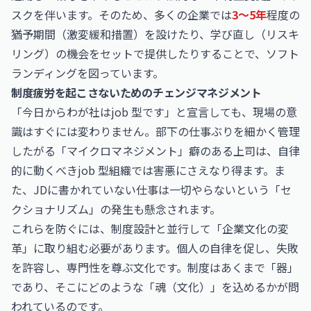
スクを伴います。そのため、多くの企業では
3〜5年
程度の
猶予期間（激変緩和措置）を設けたり、学び直し（リスキ
リング）の機会をセットで提供したりすることで、ソフト
ランディングを図っています。
制度疲労を起こさないためのチェンジマネジメント
「今日からわが社はjob 型です」と宣言しても、現場の意
識はすぐには変わりません。部下の仕事ぶりを細かく管理
したがる「マイクロマネジメント」癖のある上司は、自律
的に動くべきjob 型組織では害悪にさえなり得ます。ま
た、JDに書かれていない仕事は一切やらないという「セ
クショナリズム」の発生も懸念されます。
これらを防ぐには、制度設計と並行して「企業文化の変
革」に取り組む必要があります。個人の自律を促し、失敗
を許容し、専門性を尊ぶ文化です。制度はあくまで「器」
であり、そこにどのような「魂（文化）」を込めるかが問
われているのです。