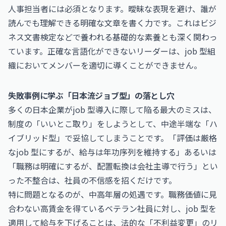
人事担当者には必須となります。曖昧な表現を避け、誰が
読んでも理解できる明確な文章を書く力です。これは
ビジ
ネス文書検定
などで養われる基礎的な素養とも深く関わっ
ています。正確な言語化ができないリーダーは、job 型組
織においてメンバーを適切に導くことができません。
失敗事例に学ぶ「日本流ジョブ型」の落とし穴
多くの日本企業がjob 型導入に際して陥る最大のミスは、
制度の「いいとこ取り」をしようとして、中途半端な「ハ
イブリッド型」で妥協してしまうことです。「評価は厳格
なjob 型にするが、給与は年功序列を維持する」あるいは
「職務は明確にするが、配置転換は会社主導で行う」とい
った不整合は、社員の不信感を招くだけです。
特に問題となるのが、中高年層の処遇です。職務価値に見
合わない高賃金を得ているベテラン社員に対し、job 型を
適用して給与を下げることは、法的な「不利益変更」のリ