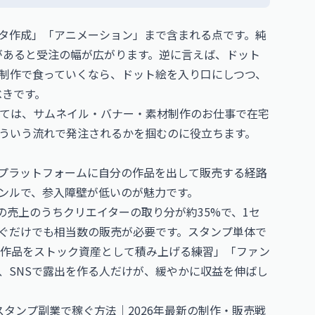
使ったデータ作成」「アニメーション」まで含まれる点です。純
があると受注の幅が広がります。逆に言えば、ドット
制作で食っていくなら、ドット絵を入り口にしつつ、
べきです。
ては、
サムネイル・バナー・素材制作のお仕事
で在宅
ういう流れで発注されるかを掴むのに役立ちます。
、プラットフォームに自分の作品を出して販売する経路
ンルで、参入障壁が低いのが魅力です。
トの売上のうちクリエイターの取り分が約35%で、1セ
稼ぐだけでも相当数の販売が必要です。スタンプ単体で
作品をストック資産として積み上げる練習」「ファン
、SNSで露出を作る人だけが、緩やかに収益を伸ばし
Eスタンプ副業で稼ぐ方法｜2026年最新の制作・販売戦