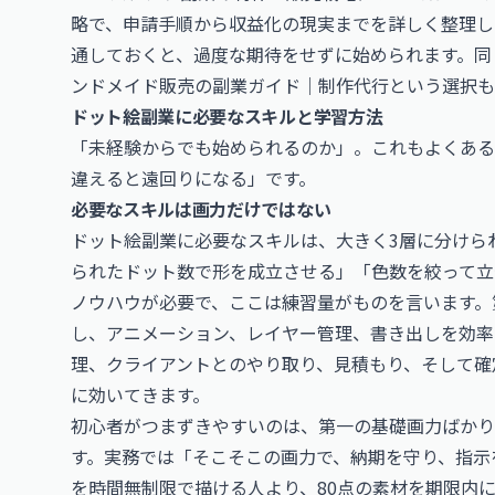
略
で、申請手順から収益化の現実までを詳しく整理し
通しておくと、過度な期待をせずに始められます。同
ンドメイド販売の副業ガイド｜制作代行という選択
も
ドット絵副業に必要なスキルと学習方法
「未経験からでも始められるのか」。これもよくある
違えると遠回りになる」です。
必要なスキルは画力だけではない
ドット絵副業に必要なスキルは、大きく3層に分けら
られたドット数で形を成立させる」「色数を絞って立
ノウハウが必要で、ここは練習量がものを言います。
し、アニメーション、レイヤー管理、書き出しを効率
理、クライアントとのやり取り、見積もり、そして確
に効いてきます。
初心者がつまずきやすいのは、第一の基礎画力ばかり
す。実務では「そこそこの画力で、納期を守り、指示
を時間無制限で描ける人より、80点の素材を期限内