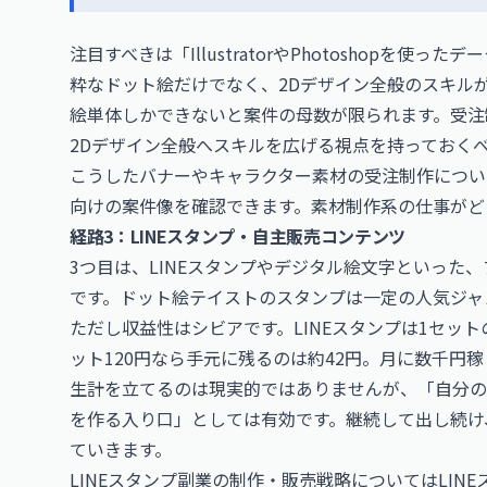
注目すべきは「IllustratorやPhotoshopを
粋なドット絵だけでなく、2Dデザイン全般のスキル
絵単体しかできないと案件の母数が限られます。受注
2Dデザイン全般へスキルを広げる視点を持っておく
こうしたバナーやキャラクター素材の受注制作につい
向けの案件像を確認できます。素材制作系の仕事がど
経路3：LINEスタンプ・自主販売コンテンツ
3つ目は、LINEスタンプやデジタル絵文字といった
です。ドット絵テイストのスタンプは一定の人気ジャ
ただし収益性はシビアです。LINEスタンプは1セッ
ット120円なら手元に残るのは約42円。月に数千円
生計を立てるのは現実的ではありませんが、「自分の
を作る入り口」としては有効です。継続して出し続け
ていきます。
LINEスタンプ副業の制作・販売戦略については
LIN