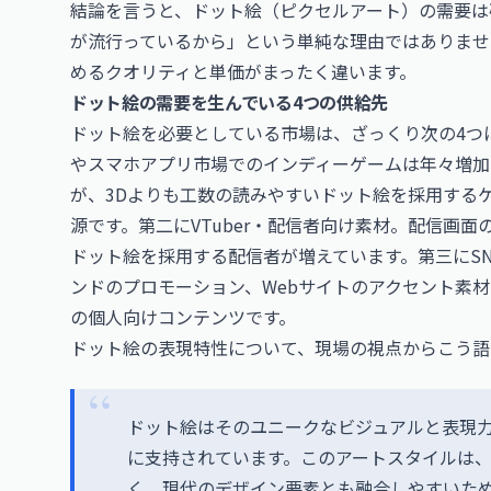
結論を言うと、ドット絵（ピクセルアート）の需要は
が流行っているから」という単純な理由ではありませ
めるクオリティと単価がまったく違います。
ドット絵の需要を生んでいる4つの供給先
ドット絵を必要としている市場は、ざっくり次の4つに
やスマホアプリ市場でのインディーゲームは年々増加
が、3Dよりも工数の読みやすいドット絵を採用する
源です。第二にVTuber・配信者向け素材。配信画
ドット絵を採用する配信者が増えています。第三にS
ンドのプロモーション、Webサイトのアクセント素材
の個人向けコンテンツです。
ドット絵の表現特性について、現場の視点からこう語
ドット絵はそのユニークなビジュアルと表現
に支持されています。このアートスタイルは
く、現代のデザイン要素とも融合しやすいた