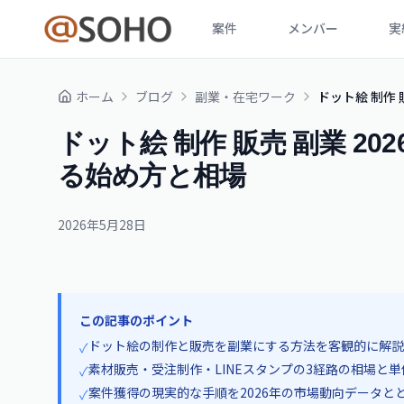
案件
メンバー
実
ホーム
ブログ
副業・在宅ワーク
ドット絵 制作
ドット絵 制作 販売 副業 2
る始め方と相場
2026年5月28日
この記事のポイント
ドット絵の制作と販売を副業にする方法を客観的に解説
✓
素材販売・受注制作・LINEスタンプの3経路の相場と単
✓
案件獲得の現実的な手順を2026年の市場動向データと
✓