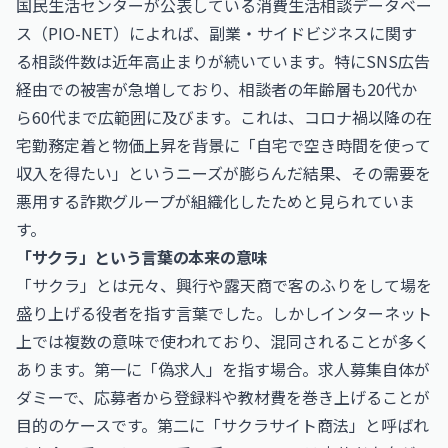
国民生活センターが公表している消費生活相談データベー
ス（PIO-NET）によれば、副業・サイドビジネスに関す
る相談件数は近年高止まりが続いています。特にSNS広告
経由での被害が急増しており、相談者の年齢層も20代か
ら60代まで広範囲に及びます。これは、コロナ禍以降の在
宅勤務定着と物価上昇を背景に「自宅で空き時間を使って
収入を得たい」というニーズが膨らんだ結果、その需要を
悪用する詐欺グループが組織化したためと見られていま
す。
「サクラ」という言葉の本来の意味
「サクラ」とは元々、興行や露天商で客のふりをして場を
盛り上げる役者を指す言葉でした。しかしインターネット
上では複数の意味で使われており、混同されることが多く
あります。第一に「偽求人」を指す場合。求人募集自体が
ダミーで、応募者から登録料や教材費を巻き上げることが
目的のケースです。第二に「サクラサイト商法」と呼ばれ