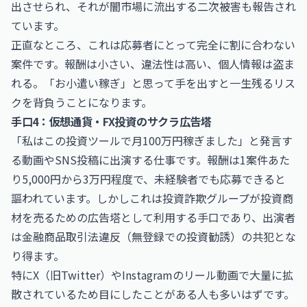
出させられ、それが闇市場に流出する二次被害も報告され
ています。
正直なところ、これは応募者にとって完全に割に合わない
案件です。報酬は小さい、違法性は高い、個人情報は盗ま
れる。「お小遣い稼ぎ」と思って手を出すと一生残るリス
クを背負うことになります。
手口4：仮想通貨・FX投資のサクラ広告塔
「私はこの投資ツールで月100万円稼ぎました」と発言す
る動画やSNS投稿に出演する仕事です。報酬は1案件あた
り5,000円から3万円程度で、未経験者でも応募できると
謳われています。しかしこれは投資詐欺グループが投資商
材を売るための広告塔として利用する手口であり、出演者
は金融商品取引法違反（無登録での投資勧誘）の共犯とな
り得ます。
特にX（旧Twitter）やInstagramのリール動画で大量に拡
散されているため目にしたことがある人も多いはずです。