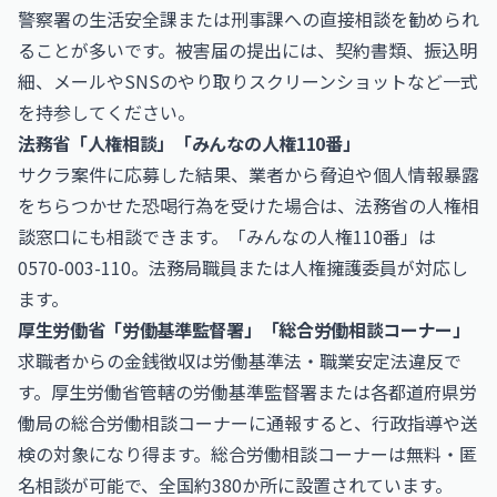
警察署の生活安全課または刑事課への直接相談を勧められ
ることが多いです。被害届の提出には、契約書類、振込明
細、メールやSNSのやり取りスクリーンショットなど一式
を持参してください。
法務省「人権相談」「みんなの人権110番」
サクラ案件に応募した結果、業者から脅迫や個人情報暴露
をちらつかせた恐喝行為を受けた場合は、
法務省
の人権相
談窓口にも相談できます。「みんなの人権110番」は
0570-003-110。法務局職員または人権擁護委員が対応し
ます。
厚生労働省「労働基準監督署」「総合労働相談コーナー」
求職者からの金銭徴収は労働基準法・職業安定法違反で
す。
厚生労働省
管轄の労働基準監督署または各都道府県労
働局の総合労働相談コーナーに通報すると、行政指導や送
検の対象になり得ます。総合労働相談コーナーは無料・匿
名相談が可能で、全国約380か所に設置されています。