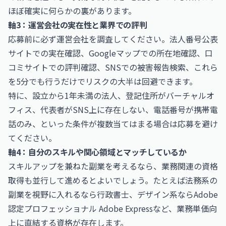
ほぼ確実に何らかの裏があります。
軸3：運営会社の実在性と業界での評判
応募前に必ず運営会社を調査してください。法人番号公表
サイトでの実在確認、Googleマップでの所在地確認、口
コミサイトでの評判確認、SNSでの被害報告検索、これら
を5分でも行うだけでリスクの大半は回避できます。
特に、設立から1年未満の法人、登記住所がバーチャルオ
フィス、代表者がSNS上に存在しない、電話番号が携帯電
話のみ、といった条件が複数当てはまる場合は応募を避け
てください。
軸4：自分のスキルや関心領域とマッチしているか
スキルアップを兼ねた副業を考えるなら、業務関連の資格
取得も並行して進めるとよいでしょう。たとえば法務系の
副業を視野に入れるなら
行政書士
、デザイン系なら
Adobe
認定プロフェッショナル Adobe Express
など、業務単価向
上に直結する資格が存在します。