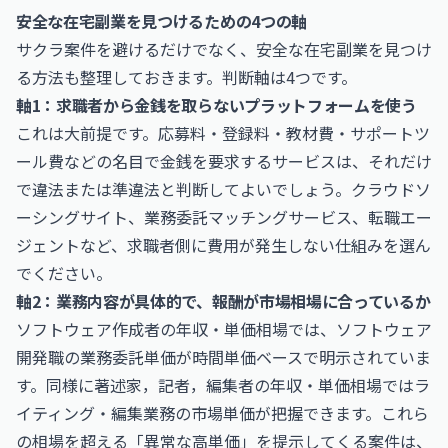
安全な在宅副業を見つけるための4つの軸
サクラ案件を避けるだけでなく、安全な在宅副業を見つけ
る方法も整理しておきます。判断軸は4つです。
軸1：求職者から金銭を取らないプラットフォームを使う
これは大前提です。応募料・登録料・教材費・サポートツ
ール費などの名目で金銭を要求するサービスは、それだけ
で違法または準違法と判断してよいでしょう。クラウドソ
ーシングサイト、業務委託マッチングサービス、転職エー
ジェントなど、求職者側に費用が発生しない仕組みを選ん
でください。
軸2：業務内容が具体的で、報酬が市場相場に合っているか
ソフトウェア作成者の年収・単価相場
では、ソフトウェア
開発職の業務委託単価が時間単価ベースで明示されていま
す。同様に
著述家，記者，編集者の年収・単価相場
ではラ
イティング・編集業務の市場単価が把握できます。これら
の相場を超える「異常な高単価」を提示してくる案件は、