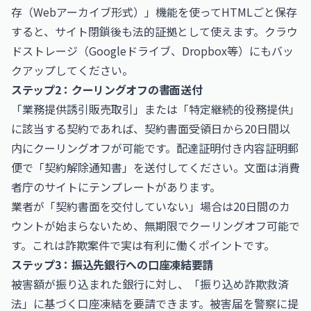
存（Webアーカイブ形式）」機能を使ってHTMLごと保存
すると、サイト閉鎖後も法的証拠として使えます。クラウ
ドストレージ（Googleドライブ、Dropbox等）にもバッ
クアップしてください。
ステップ2：クーリングオフの書面送付
「業務提供誘引販売取引」または「特定継続的役務提供」
に該当する契約であれば、契約書面受領日から20日間以
内にクーリングオフが可能です。配達証明付き内容証明郵
便で「契約解除通知書」を送付してください。文面は消費
者庁のサイトにテンプレートがあります。
業者が「契約書面を交付していない」場合は20日間のカ
ウントが始まらないため、無期限でクーリングオフ可能で
す。これは詐欺案件で実は有利に働くポイントです。
ステップ3：振込先銀行への口座凍結要請
被害額が振り込まれた銀行に対し、「振り込め詐欺救済
法」に基づく口座凍結を要請できます。被害届を警察に提