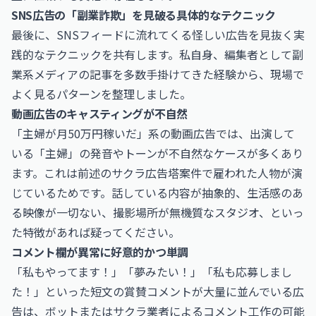
SNS広告の「副業詐欺」を見破る具体的なテクニック
最後に、SNSフィードに流れてくる怪しい広告を見抜く実
践的なテクニックを共有します。私自身、編集者として副
業系メディアの記事を多数手掛けてきた経験から、現場で
よく見るパターンを整理しました。
動画広告のキャスティングが不自然
「主婦が月50万円稼いだ」系の動画広告では、出演して
いる「主婦」の発音やトーンが不自然なケースが多くあり
ます。これは前述のサクラ広告塔案件で雇われた人物が演
じているためです。話している内容が抽象的、生活感のあ
る映像が一切ない、撮影場所が無機質なスタジオ、といっ
た特徴があれば疑ってください。
コメント欄が異常に好意的かつ単調
「私もやってます！」「夢みたい！」「私も応募しまし
た！」といった短文の賞賛コメントが大量に並んでいる広
告は、ボットまたはサクラ業者によるコメント工作の可能