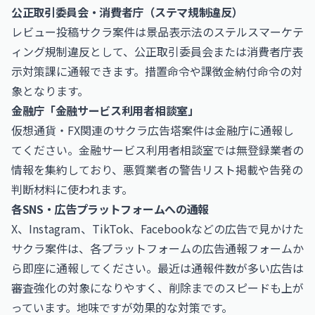
公正取引委員会・消費者庁（ステマ規制違反）
レビュー投稿サクラ案件は景品表示法のステルスマーケテ
ィング規制違反として、
公正取引委員会
または消費者庁表
示対策課に通報できます。措置命令や課徴金納付命令の対
象となります。
金融庁「金融サービス利用者相談室」
仮想通貨・FX関連のサクラ広告塔案件は
金融庁
に通報し
てください。金融サービス利用者相談室では無登録業者の
情報を集約しており、悪質業者の警告リスト掲載や告発の
判断材料に使われます。
各SNS・広告プラットフォームへの通報
X、Instagram、TikTok、Facebookなどの広告で見かけた
サクラ案件は、各プラットフォームの広告通報フォームか
ら即座に通報してください。最近は通報件数が多い広告は
審査強化の対象になりやすく、削除までのスピードも上が
っています。地味ですが効果的な対策です。