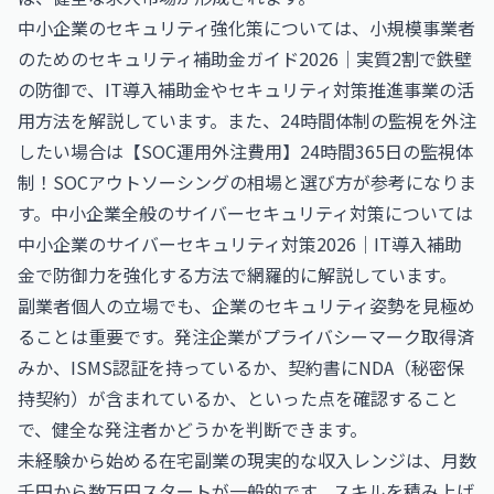
中小企業のセキュリティ強化策については、
小規模事業者
のためのセキュリティ補助金ガイド2026｜実質2割で鉄壁
の防御
で、IT導入補助金やセキュリティ対策推進事業の活
用方法を解説しています。また、24時間体制の監視を外注
したい場合は
【SOC運用外注費用】24時間365日の監視体
制！SOCアウトソーシングの相場と選び方
が参考になりま
す。中小企業全般のサイバーセキュリティ対策については
中小企業のサイバーセキュリティ対策2026｜IT導入補助
金で防御力を強化する方法
で網羅的に解説しています。
副業者個人の立場でも、企業のセキュリティ姿勢を見極め
ることは重要です。発注企業がプライバシーマーク取得済
みか、ISMS認証を持っているか、契約書にNDA（秘密保
持契約）が含まれているか、といった点を確認すること
で、健全な発注者かどうかを判断できます。
未経験から始める在宅副業の現実的な収入レンジは、月数
千円から数万円スタートが一般的です。スキルを積み上げ